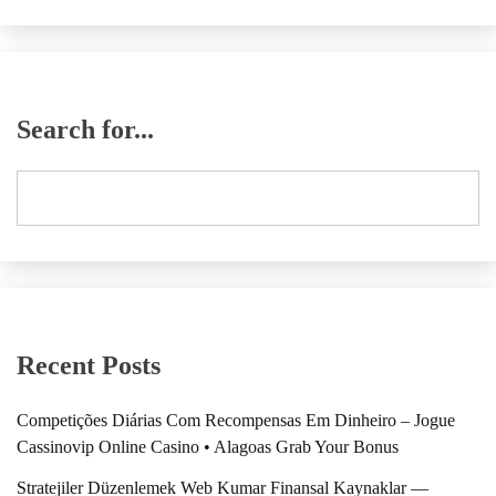
Search for...
Recent Posts
Competições Diárias Com Recompensas Em Dinheiro – Jogue
Cassinovip Online Casino • Alagoas Grab Your Bonus
Stratejiler Düzenlemek Web Kumar Finansal Kaynaklar —