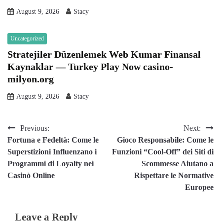
August 9, 2026
Stacy
Uncategorized
Stratejiler Düzenlemek Web Kumar Finansal
Kaynaklar — Turkey Play Now casino-
milyon.org
August 9, 2026
Stacy
Post
Previous:
Next:
Fortuna e Fedeltà: Come le
Gioco Responsabile: Come le
navigation
Superstizioni Influenzano i
Funzioni “Cool‑Off” dei Siti di
Programmi di Loyalty nei
Scommesse Aiutano a
Casinò Online
Rispettare le Normative
Europee
Leave a Reply