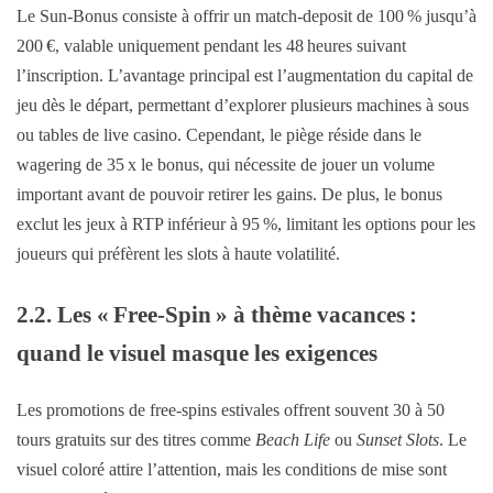
Le Sun‑Bonus consiste à offrir un match‑deposit de 100 % jusqu’à
200 €, valable uniquement pendant les 48 heures suivant
l’inscription. L’avantage principal est l’augmentation du capital de
jeu dès le départ, permettant d’explorer plusieurs machines à sous
ou tables de live casino. Cependant, le piège réside dans le
wagering de 35 x le bonus, qui nécessite de jouer un volume
important avant de pouvoir retirer les gains. De plus, le bonus
exclut les jeux à RTP inférieur à 95 %, limitant les options pour les
joueurs qui préfèrent les slots à haute volatilité.
2.2. Les « Free‑Spin » à thème vacances :
quand le visuel masque les exigences
Les promotions de free‑spins estivales offrent souvent 30 à 50
tours gratuits sur des titres comme
Beach Life
ou
Sunset Slots
. Le
visuel coloré attire l’attention, mais les conditions de mise sont