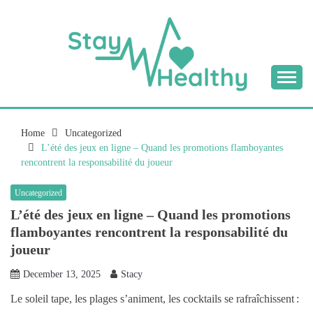
Skip
to
content
Tips & Tricks to Stay Healthy
STAY HEALTHY
BLOG
Home
Uncategorized
L’été des jeux en ligne – Quand les promotions flamboyantes
rencontrent la responsabilité du joueur
Uncategorized
L’été des jeux en ligne – Quand les promotions
flamboyantes rencontrent la responsabilité du
joueur
December 13, 2025
Stacy
Le soleil tape, les plages s’animent, les cocktails se rafraîchissent :