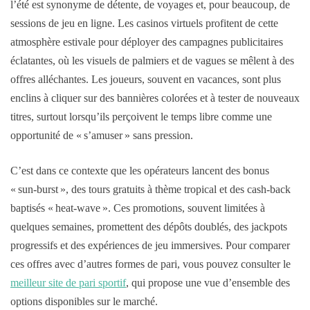
l’été est synonyme de détente, de voyages et, pour beaucoup, de
sessions de jeu en ligne. Les casinos virtuels profitent de cette
atmosphère estivale pour déployer des campagnes publicitaires
éclatantes, où les visuels de palmiers et de vagues se mêlent à des
offres alléchantes. Les joueurs, souvent en vacances, sont plus
enclins à cliquer sur des bannières colorées et à tester de nouveaux
titres, surtout lorsqu’ils perçoivent le temps libre comme une
opportunité de « s’amuser » sans pression.
C’est dans ce contexte que les opérateurs lancent des bonus
« sun‑burst », des tours gratuits à thème tropical et des cash‑back
baptisés « heat‑wave ». Ces promotions, souvent limitées à
quelques semaines, promettent des dépôts doublés, des jackpots
progressifs et des expériences de jeu immersives. Pour comparer
ces offres avec d’autres formes de pari, vous pouvez consulter le
meilleur site de pari sportif
, qui propose une vue d’ensemble des
options disponibles sur le marché.