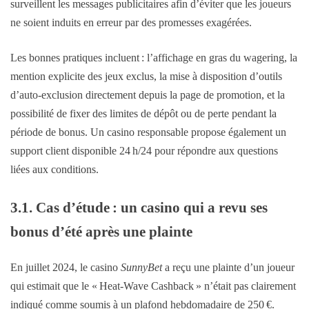
surveillent les messages publicitaires afin d’éviter que les joueurs
ne soient induits en erreur par des promesses exagérées.
Les bonnes pratiques incluent : l’affichage en gras du wagering, la
mention explicite des jeux exclus, la mise à disposition d’outils
d’auto‑exclusion directement depuis la page de promotion, et la
possibilité de fixer des limites de dépôt ou de perte pendant la
période de bonus. Un casino responsable propose également un
support client disponible 24 h/24 pour répondre aux questions
liées aux conditions.
3.1. Cas d’étude : un casino qui a revu ses
bonus d’été après une plainte
En juillet 2024, le casino
SunnyBet
a reçu une plainte d’un joueur
qui estimait que le « Heat‑Wave Cashback » n’était pas clairement
indiqué comme soumis à un plafond hebdomadaire de 250 €.