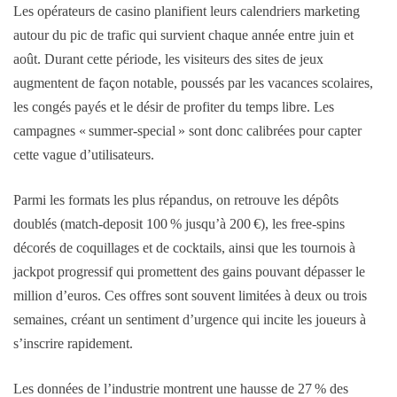
Les opérateurs de casino planifient leurs calendriers marketing
autour du pic de trafic qui survient chaque année entre juin et
août. Durant cette période, les visiteurs des sites de jeux
augmentent de façon notable, poussés par les vacances scolaires,
les congés payés et le désir de profiter du temps libre. Les
campagnes « summer‑special » sont donc calibrées pour capter
cette vague d’utilisateurs.
Parmi les formats les plus répandus, on retrouve les dépôts
doublés (match‑deposit 100 % jusqu’à 200 €), les free‑spins
décorés de coquillages et de cocktails, ainsi que les tournois à
jackpot progressif qui promettent des gains pouvant dépasser le
million d’euros. Ces offres sont souvent limitées à deux ou trois
semaines, créant un sentiment d’urgence qui incite les joueurs à
s’inscrire rapidement.
Les données de l’industrie montrent une hausse de 27 % des