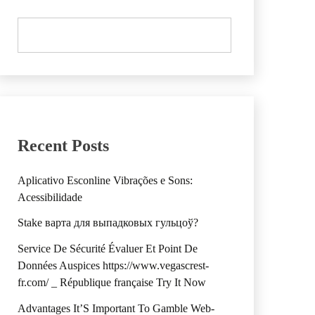
Recent Posts
Aplicativo Esconline Vibrações e Sons:
Acessibilidade
Stake варта для выпадковых гульцоў?
Service De Sécurité Évaluer Et Point De
Données Auspices https://www.vegascrest-
fr.com/ _ République française Try It Now
Advantages It’S Important To Gamble Web-