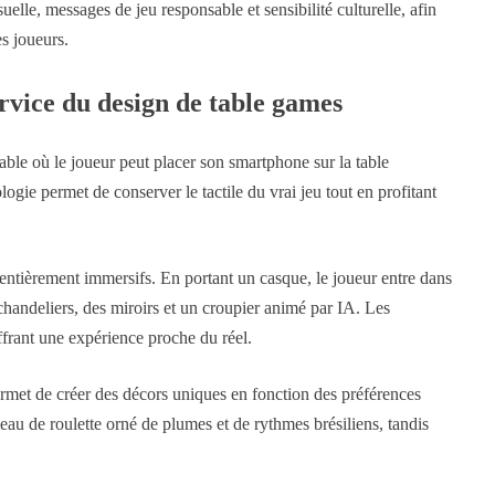
le, messages de jeu responsable et sensibilité culturelle, afin
s joueurs.
ervice du design de table games
able où le joueur peut placer son smartphone sur la table
logie permet de conserver le tactile du vrai jeu tout en profitant
s entièrement immersifs. En portant un casque, le joueur entre dans
chandeliers, des miroirs et un croupier animé par IA. Les
frant une expérience proche du réel.
rmet de créer des décors uniques en fonction des préférences
eau de roulette orné de plumes et de rythmes brésiliens, tandis