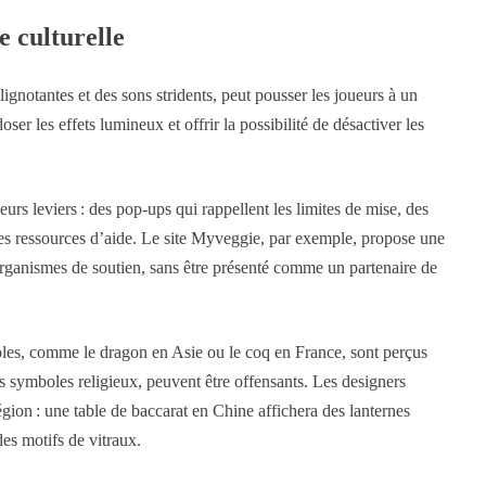
e culturelle
ignotantes et des sons stridents, peut pousser les joueurs à un
 les effets lumineux et offrir la possibilité de désactiver les
eurs leviers : des pop‑ups qui rappellent les limites de mise, des
 des ressources d’aide. Le site Myveggie, par exemple, propose une
organismes de soutien, sans être présenté comme un partenaire de
boles, comme le dragon en Asie ou le coq en France, sont perçus
s symboles religieux, peuvent être offensants. Les designers
égion : une table de baccarat en Chine affichera des lanternes
es motifs de vitraux.