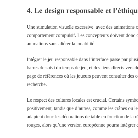
4. Le design responsable et l’éthiqu
Une stimulation visuelle excessive, avec des animations cl
comportement compulsif. Les concepteurs doivent donc doser
animations sans altérer la jouabilité.
Intégrer le jeu responsable dans l’interface passe par plusi
barres de suivi du temps de jeu, et des liens directs vers
page de références où les joueurs peuvent consulter des 
recherche.
Le respect des cultures locales est crucial. Certains sym
positivement, tandis que d’autres, comme les crânes ou le
adaptent donc les décorations de table en fonction de la r
rouges, alors qu’une version européenne pourra intégrer d