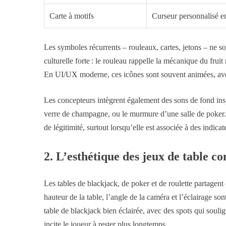
Carte à motifs
Curseur personnalisé e
Les symboles récurrents – rouleaux, cartes, jetons – ne son
culturelle forte : le rouleau rappelle la mécanique du fruit 
En UI/UX moderne, ces icônes sont souvent animées, avec
Les concepteurs intègrent également des sons de fond inspi
verre de champagne, ou le murmure d’une salle de poker. C
de légitimité, surtout lorsqu’elle est associée à des indica
2. L’esthétique des jeux de table c
Les tables de blackjack, de poker et de roulette partagent 
hauteur de la table, l’angle de la caméra et l’éclairage son
table de blackjack bien éclairée, avec des spots qui souli
incite le joueur à rester plus longtemps.