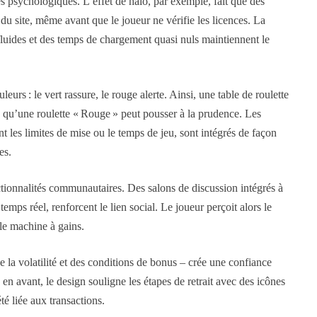
es psychologiques. L’effet de halo, par exemple, fait que des
du site, même avant que le joueur ne vérifie les licences. La
 fluides et des temps de chargement quasi nuls maintiennent le
urs : le vert rassure, le rouge alerte. Ainsi, une table de roulette
is qu’une roulette « Rouge » peut pousser à la prudence. Les
les limites de mise ou le temps de jeu, sont intégrés de façon
es.
ctionnalités communautaires. Des salons de discussion intégrés à
emps réel, renforcent le lien social. Le joueur perçoit alors le
e machine à gains.
e la volatilité et des conditions de bonus – crée une confiance
en avant, le design souligne les étapes de retrait avec des icônes
té liée aux transactions.