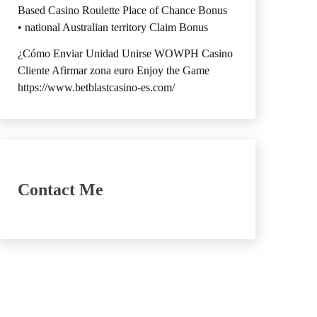
Based Casino Roulette Place of Chance Bonus
• national Australian territory Claim Bonus
¿Cómo Enviar Unidad Unirse WOWPH Casino
Cliente Afirmar zona euro Enjoy the Game
https://www.betblastcasino-es.com/
Contact Me