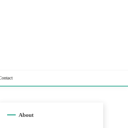
Contact
About