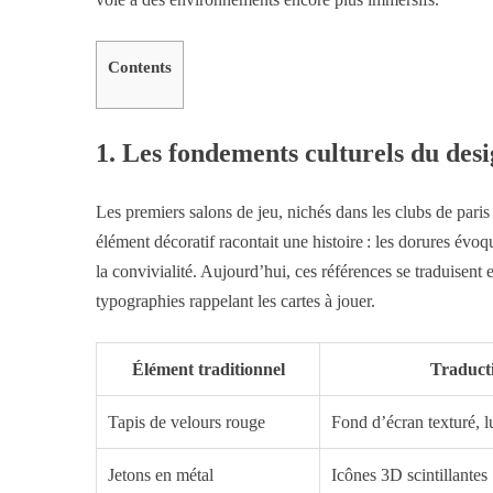
Contents
1. Les fondements culturels du desi
Les premiers salons de jeu, nichés dans les clubs de paris
élément décoratif racontait une histoire : les dorures évoqua
la convivialité. Aujourd’hui, ces références se traduisent
typographies rappelant les cartes à jouer.
Élément traditionnel
Traducti
Tapis de velours rouge
Fond d’écran texturé, 
Jetons en métal
Icônes 3D scintillantes