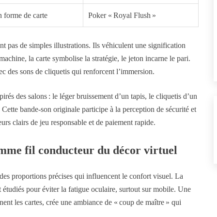
n forme de carte
Poker « Royal Flush »
t pas de simples illustrations. Ils véhiculent une signification
machine, la carte symbolise la stratégie, le jeton incarne le pari.
 des sons de cliquetis qui renforcent l’immersion.
rés des salons : le léger bruissement d’un tapis, le cliquetis d’un
ette bande‑son originale participe à la perception de sécurité et
teurs clairs de jeu responsable et de paiement rapide.
omme fil conducteur du décor virtuel
des proportions précises qui influencent le confort visuel. La
t étudiés pour éviter la fatigue oculaire, surtout sur mobile. Une
gnent les cartes, crée une ambiance de « coup de maître » qui