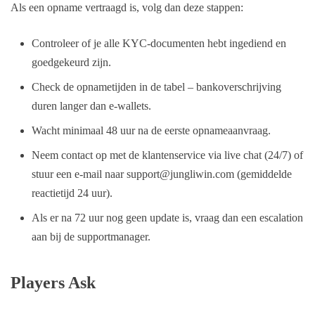
Als een opname vertraagd is, volg dan deze stappen:
Controleer of je alle KYC-documenten hebt ingediend en
goedgekeurd zijn.
Check de opnametijden in de tabel – bankoverschrijving
duren langer dan e-wallets.
Wacht minimaal 48 uur na de eerste opnameaanvraag.
Neem contact op met de klantenservice via live chat (24/7) of
stuur een e-mail naar support@jungliwin.com (gemiddelde
reactietijd 24 uur).
Als er na 72 uur nog geen update is, vraag dan een escalation
aan bij de supportmanager.
Players Ask