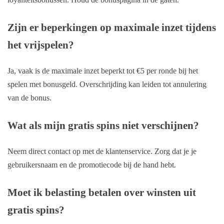
Zijn er beperkingen op maximale inzet tijdens
het vrijspelen?
Ja, vaak is de maximale inzet beperkt tot €5 per ronde bij het
spelen met bonusgeld. Overschrijding kan leiden tot annulering
van de bonus.
Wat als mijn gratis spins niet verschijnen?
Neem direct contact op met de klantenservice. Zorg dat je je
gebruikersnaam en de promotiecode bij de hand hebt.
Moet ik belasting betalen over winsten uit
gratis spins?