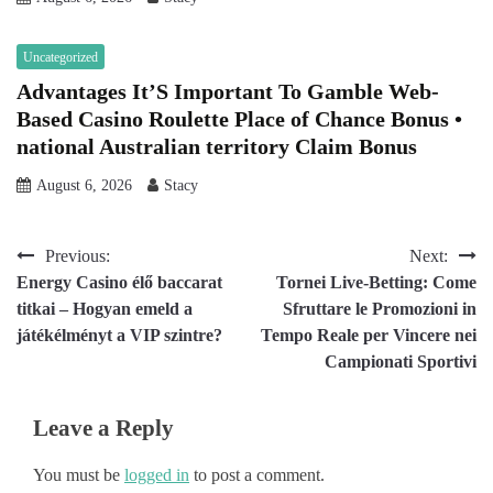
Uncategorized
Advantages It’S Important To Gamble Web-
Based Casino Roulette Place of Chance Bonus •
national Australian territory Claim Bonus
August 6, 2026
Stacy
Post
Previous:
Next:
Energy Casino élő baccarat
Tornei Live‑Betting: Come
navigation
titkai – Hogyan emeld a
Sfruttare le Promozioni in
játékélményt a VIP szintre?
Tempo Reale per Vincere nei
Campionati Sportivi
Leave a Reply
You must be
logged in
to post a comment.