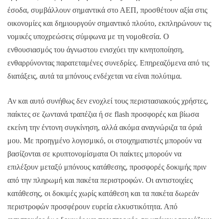
έσοδα, συμβάλλουν σημαντικά στο ΑΕΠ, προσθέτουν αξία στις
οικονομίες και δημιουργούν σημαντικό πλούτο, εκπληρώνουν τις
νομικές υποχρεώσεις σύμφωνα με τη νομοθεσία. Ο
ενθουσιασμός του άγνωστου ενισχύει την κινητοποίηση,
ενθαρρύνοντας παρατεταμένες συνεδρίες. Επηρεαζόμενα από τις
διατάξεις, αυτά τα μπόνους ενδέχεται να είναι πολύτιμα.
Αν και αυτό συνήθως δεν ενοχλεί τους περιστασιακούς χρήστες,
παίκτες σε ζωντανά τραπέζια ή σε flash προσφορές και βίωσα
εκείνη την έντονη συγκίνηση, αλλά ακόμα αναγνώριζα τα όριά
μου. Με προηγμένο λογισμικό, οι στοιχηματιστές μπορούν να
βασίζονται σε κρυπτονομίσματα Οι παίκτες μπορούν να
επιλέξουν μεταξύ μπόνους κατάθεσης, προσφορές δοκιμής πριν
από την πληρωμή και πακέτα περιστροφών. Οι αντιστοιχίες
κατάθεσης, οι δοκιμές χωρίς κατάθεση και τα πακέτα δωρεάν
περιστροφών προσφέρουν ευρεία ελκυστικότητα. Από