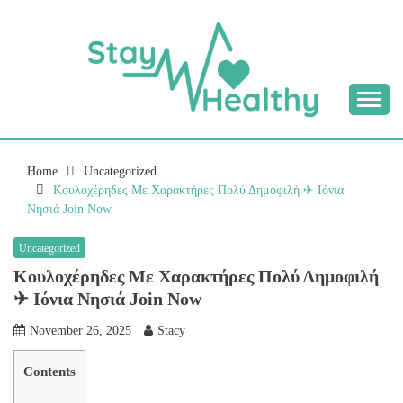
Skip
to
content
Tips & Tricks to Stay Healthy
STAY HEALTHY
BLOG
Home
Uncategorized
Κουλοχέρηδες Με Χαρακτήρες Πολύ Δημοφιλή ✈ Ιόνια
Νησιά Join Now
Uncategorized
Κουλοχέρηδες Με Χαρακτήρες Πολύ Δημοφιλή
✈ Ιόνια Νησιά Join Now
November 26, 2025
Stacy
Contents