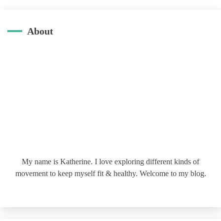
About
My name is Katherine. I love exploring different kinds of
movement to keep myself fit & healthy. Welcome to my blog.