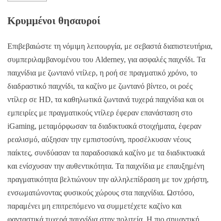
Κρυμμένοι θησαυροί
Επιβεβαιώστε τη νόμιμη λειτουργία, με σεβαστά διαπιστευτήρια,
συμπεριλαμβανομένου του Alderney, για ασφαλές παιχνίδι. Τα
παιχνίδια με ζωντανό ντίλερ, η ροή σε πραγματικό χρόνο, το
διαδραστικό παιχνίδι, τα καζίνο με ζωντανό βίντεο, οι ροές
ντίλερ σε HD, τα καθηλωτικά ζωντανά τυχερά παιχνίδια και οι
εμπειρίες με πραγματικούς ντίλερ έφεραν επανάσταση στο
iGaming, μεταμόρφωσαν τα διαδικτυακά στοιχήματα, έφεραν
ρεαλισμό, αύξησαν την εμπιστοσύνη, προσέλκυσαν νέους
παίκτες, συνδύασαν τα παραδοσιακά καζίνο με τα διαδικτυακά
και ενίσχυσαν την αυθεντικότητα. Τα παιχνίδια με επαυξημένη
πραγματικότητα βελτιώνουν την αλληλεπίδραση με τον χρήστη,
ενσωματώνοντας φυσικούς χώρους στα παιχνίδια. Ωστόσο,
παραμένει μη επιτρεπόμενο να συμμετέχετε καζίνο και
φανταστικά τυχερά παιχνίδια στην πολιτεία. Η πιο σημαντική