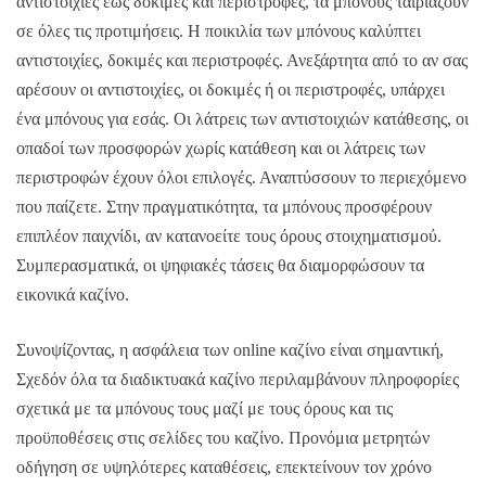
αντιστοιχίες έως δοκιμές και περιστροφές, τα μπόνους ταιριάζουν
σε όλες τις προτιμήσεις. Η ποικιλία των μπόνους καλύπτει
αντιστοιχίες, δοκιμές και περιστροφές. Ανεξάρτητα από το αν σας
αρέσουν οι αντιστοιχίες, οι δοκιμές ή οι περιστροφές, υπάρχει
ένα μπόνους για εσάς. Οι λάτρεις των αντιστοιχιών κατάθεσης, οι
οπαδοί των προσφορών χωρίς κατάθεση και οι λάτρεις των
περιστροφών έχουν όλοι επιλογές. Αναπτύσσουν το περιεχόμενο
που παίζετε. Στην πραγματικότητα, τα μπόνους προσφέρουν
επιπλέον παιχνίδι, αν κατανοείτε τους όρους στοιχηματισμού.
Συμπερασματικά, οι ψηφιακές τάσεις θα διαμορφώσουν τα
εικονικά καζίνο.
Συνοψίζοντας, η ασφάλεια των online καζίνο είναι σημαντική,
Σχεδόν όλα τα διαδικτυακά καζίνο περιλαμβάνουν πληροφορίες
σχετικά με τα μπόνους τους μαζί με τους όρους και τις
προϋποθέσεις στις σελίδες του καζίνο. Προνόμια μετρητών
οδήγηση σε υψηλότερες καταθέσεις, επεκτείνουν τον χρόνο