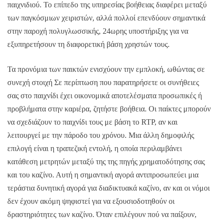
παιχνιδιού. Το επίπεδο της υπηρεσίας βοήθειας διαφέρει μεταξύ
των παγκόσμιων χειριστών, αλλά πολλοί επενδύουν σημαντικά
στην παροχή πολυγλωσσικής, 24ωρης υποστήριξης για να
εξυπηρετήσουν τη διαφορετική βάση χρηστών τους.
Τα προνόμια των παικτών ενισχύουν την εμπλοκή, ωθώντας σε
συνεχή στοιχή Σε περίπτωση που παρατηρήσετε οι συνήθειες
σας στο παιχνίδι έχει οικονομικά αποτελέσματα προσωπικές ή
προβλήματα στην καριέρα, ζητήστε βοήθεια. Οι παίκτες μπορούν
να σχεδιάζουν το παιχνίδι τους με βάση το RTP, αν και
λειτουργεί με την πάροδο του χρόνου. Μια άλλη δημοφιλής
επιλογή είναι η τραπεζική εντολή, η οποία περιλαμβάνει
κατάθεση μετρητών μεταξύ της της πηγής χρηματοδότησης σας
και του καζίνο. Αυτή η σημαντική αγορά αντιπροσωπεύει μια
τεράστια δυνητική αγορά για διαδικτυακά καζίνο, αν και οι νόμοι
δεν έχουν ακόμη ψηφιστεί για να εξουσιοδοτηθούν οι
δραστηριότητες των καζίνο. Όταν επιλέγουν πού να παίξουν,