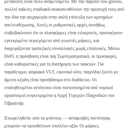
μετάδοση είναι πολύ αναμενόμενο. Με την πάροδο του χρόνου,
πολλοί παίκτες σταδιακά ανακατευθύνουν την προσοχή τους από
την ίδια την ψυχαγωγία στην απλή επίτευξη των κριτηρίων
απελευθέρωσης. Αυτές οι ρυθμιστικές αρχές συνήθως
επιβεβαιώνουν ότι οι πλατφόρμες είναι ειλικρινείς, προσφέρουν
εγκεκριμένο περιεχόμενο από γνωστές μάρκες, και
διαχειρίζονται τραπεζικές συναλλαγές χωρίς επιπλοκές. Μέσω
DeFi, η πρόσβαση είναι παγ Συμπερασματικά, οι προσφορές
είναι καθοριστικές για τη διατήρηση των παικτών. Για
παράδειγμα, ψηφιακά VLT, εικονικό κίνο, παιχνίδια ξυστό με
άμεση κέρδη είναι προσβάσιμα στο διαδίκτυο. Οι
επαληθευμένοι ιστότοποι είναι πιστοποιημένα από νομικοί
οργανισμοί συγκεκριμένα η Αρχή Τυχερών Παιχνιδιών του
Γιβραλτάρ.
Επωφεληθείτε από τα μπόνους — ανταμοιβές πιστότητας
μπορούν να προσθέσουν επιπλέον αξία. Οι μάρκες