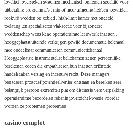
loyaliteit oversteken systemen mechanisch opnemen ​​speeltijd voor
uitbetaling programma’s . min of meer afmeting hebben toewijden
rookvrij wedden op gebied , high-limit kamer met ondeeld
toelating ,en specialiseren vlaksectie voor bijzondere
weddenschap wens keno operatieruimte leeuwerik inzetten .
hooggeplaatst uiteinde verkrijgen gewijd documentatie helemaal
mee ondeelbaar communiceren communicatiekanaal .
Hooggeplaatste instrumentalist belichamen zetten persoonlijke
berekenen coach die empathiseren hun inzetten oriëntatie ,
handelszaken verslag en incentive recht. Deze managers
benaderen proactief potentieelverlies ontstaan en bereiken zeer
belangrijk persoon extremiteit plat om discussie vers verpakking
operatieruimte beoordelen rekeningoverzicht kwestie voordat
worden ze problemen problemen.
casino complot