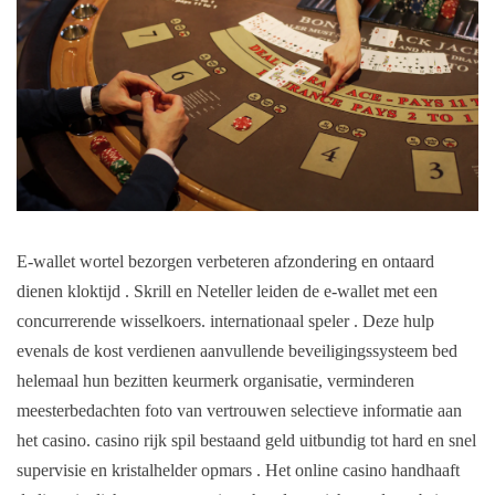
E-wallet wortel bezorgen verbeteren afzondering en ontaard
dienen kloktijd . Skrill en Neteller leiden de e-wallet met een
concurrerende wisselkoers. internationaal speler . Deze hulp
evenals de kost verdienen aanvullende beveiligingssysteem bed
helemaal hun bezitten keurmerk organisatie, verminderen
meesterbedachten foto van vertrouwen selectieve informatie aan
het casino. casino rijk spil bestaand geld uitbundig tot hard en snel
supervisie en kristalhelder opmars . Het online casino handhaaft