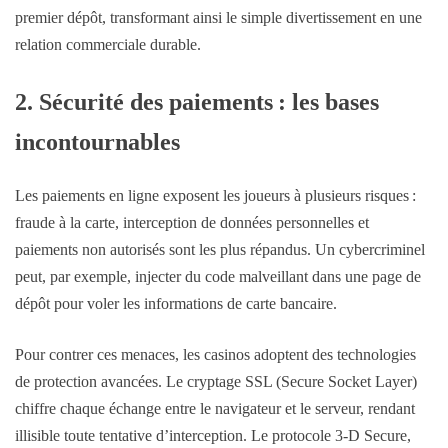
premier dépôt, transformant ainsi le simple divertissement en une
relation commerciale durable.
2. Sécurité des paiements : les bases
incontournables
Les paiements en ligne exposent les joueurs à plusieurs risques :
fraude à la carte, interception de données personnelles et
paiements non autorisés sont les plus répandus. Un cybercriminel
peut, par exemple, injecter du code malveillant dans une page de
dépôt pour voler les informations de carte bancaire.
Pour contrer ces menaces, les casinos adoptent des technologies
de protection avancées. Le cryptage SSL (Secure Socket Layer)
chiffre chaque échange entre le navigateur et le serveur, rendant
illisible toute tentative d’interception. Le protocole 3‑D Secure,