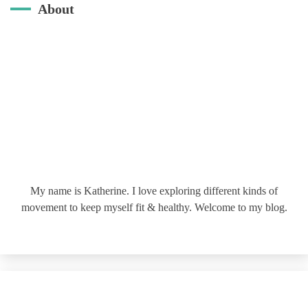
About
My name is Katherine. I love exploring different kinds of
movement to keep myself fit & healthy. Welcome to my blog.