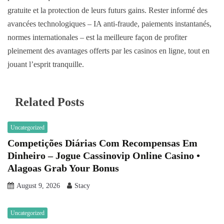
gratuite et la protection de leurs futurs gains. Rester informé des
avancées technologiques – IA anti‑fraude, paiements instantanés,
normes internationales – est la meilleure façon de profiter
pleinement des avantages offerts par les casinos en ligne, tout en
jouant l’esprit tranquille.
Related Posts
Uncategorized
Competições Diárias Com Recompensas Em
Dinheiro – Jogue Cassinovip Online Casino •
Alagoas Grab Your Bonus
August 9, 2026
Stacy
Uncategorized