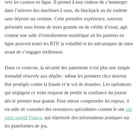
vers les casinos en ligne. Il permet à tout visiteur de s’immerger
dans l’univers des machines à sous, du blackjack ou du roulette
sans déposer un centime. Cette première expérience, souvent
présentée sous forme de tours gratuits ou de crédits d’essai, agit
comme une salle d’entraînement numérique où les parieurs en
ligne peuvent tester les RTP, la volatilité et les mécaniques de mise
avant de s’engager réellement.
Dans ce contexte, la sécurité des paiements n’est plus une simple
formalité réservée aux dépôts : même les premiers clics doivent
être protégés contre la fraude et le vol de données. Les opérateurs
qui négligent ce volet risquent de perdre la confiance du joueur
dès le premier tour gratuit. Pour mieux comprendre les enjeux, il
est utile de consulter des ressources spécialisées comme le site
site
paris sportif France
, qui répertorie des informations pratiques sur
les plateformes de jeu.