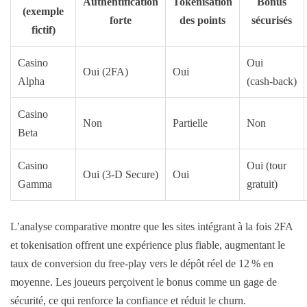
Authentification
Tokenisation
Bonus
(exemple
forte
des points
sécurisés
fictif)
Casino
Oui
Oui (2FA)
Oui
Alpha
(cash‑back)
Casino
Non
Partielle
Non
Beta
Casino
Oui (tour
Oui (3‑D Secure)
Oui
Gamma
gratuit)
L’analyse comparative montre que les sites intégrant à la fois 2FA
et tokenisation offrent une expérience plus fiable, augmentant le
taux de conversion du free‑play vers le dépôt réel de 12 % en
moyenne. Les joueurs perçoivent le bonus comme un gage de
sécurité, ce qui renforce la confiance et réduit le churn.