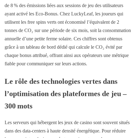
de 8 % des émissions liées aux sessions de jeu des utilisateurs
ayant activé les Eco‑Bonus. Chez LuckyLeaf, les joueurs qui
utilisent les free spins verts ont économisé l’équivalent de 2
tonnes de CO₂ sur une période de six mois, soit la consommation
annuelle d’une petite ferme solaire. Ces chiffres sont obtenus
grâce à un tableau de bord dédié qui calcule le CO₂ évité par
chaque bonus attribué, offrant ainsi aux opérateurs une métrique
fiable pour communiquer sur leurs actions.
Le rôle des technologies vertes dans
l’optimisation des plateformes de jeu –
300 mots
Les serveurs qui hébergent les jeux de casino sont souvent situés
dans des data‑centers à haute densité énergétique. Pour réduire