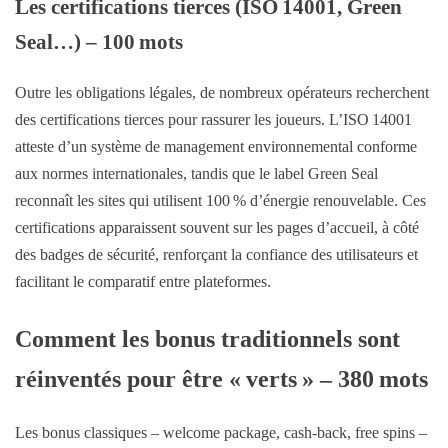
Les certifications tierces (ISO 14001, Green
Seal…) – 100 mots
Outre les obligations légales, de nombreux opérateurs recherchent
des certifications tierces pour rassurer les joueurs. L’ISO 14001
atteste d’un système de management environnemental conforme
aux normes internationales, tandis que le label Green Seal
reconnaît les sites qui utilisent 100 % d’énergie renouvelable. Ces
certifications apparaissent souvent sur les pages d’accueil, à côté
des badges de sécurité, renforçant la confiance des utilisateurs et
facilitant le comparatif entre plateformes.
Comment les bonus traditionnels sont
réinventés pour être « verts » – 380 mots
Les bonus classiques – welcome package, cash‑back, free spins –