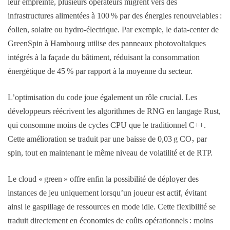
leur empreinte, plusieurs opérateurs migrent vers des
infrastructures alimentées à 100 % par des énergies renouvelables :
éolien, solaire ou hydro‑électrique. Par exemple, le data‑center de
GreenSpin à Hambourg utilise des panneaux photovoltaïques
intégrés à la façade du bâtiment, réduisant la consommation
énergétique de 45 % par rapport à la moyenne du secteur.
L’optimisation du code joue également un rôle crucial. Les
développeurs réécrivent les algorithmes de RNG en langage Rust,
qui consomme moins de cycles CPU que le traditionnel C++.
Cette amélioration se traduit par une baisse de 0,03 g CO₂ par
spin, tout en maintenant le même niveau de volatilité et de RTP.
Le cloud « green » offre enfin la possibilité de déployer des
instances de jeu uniquement lorsqu’un joueur est actif, évitant
ainsi le gaspillage de ressources en mode idle. Cette flexibilité se
traduit directement en économies de coûts opérationnels : moins