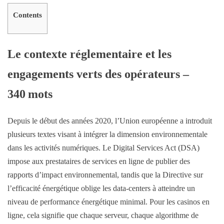
Contents
Le contexte réglementaire et les
engagements verts des opérateurs –
340 mots
Depuis le début des années 2020, l’Union européenne a introduit
plusieurs textes visant à intégrer la dimension environnementale
dans les activités numériques. Le Digital Services Act (DSA)
impose aux prestataires de services en ligne de publier des
rapports d’impact environnemental, tandis que la Directive sur
l’efficacité énergétique oblige les data‑centers à atteindre un
niveau de performance énergétique minimal. Pour les casinos en
ligne, cela signifie que chaque serveur, chaque algorithme de