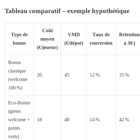
Tableau comparatif – exemple hypothétique
Coût
Type de
VMD
Taux de
Rétention
moyen
bonus
(€/dépot)
conversion
à 30 j
(€/joueur)
Bonus
classique
20
45
12 %
35 %
(welcome
100 %)
Eco‑Bonus
(green
welcome +
18
48
14 %
42 %
points
verts)