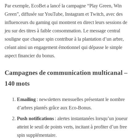
Par exemple, EcoBet a lancé la campagne “Play Green, Win
Green”, diffusée sur YouTube, Instagram et Twitch, avec des
influenceurs du gaming qui montrent en direct leurs sessions de
jeu sur des titres à faible consommation. Le message central
souligne que chaque spin contribue à la plantation d’un arbre,
créant ainsi un engagement émotionnel qui dépasse le simple
aspect financier du bonus.
Campagnes de communication multicanal –
140 mots
Emailing
: newsletters mensuelles présentant le nombre
d’arbres plantés grâce aux Eco‑Bonus.
Push notifications
: alertes instantanées lorsqu’un joueur
atteint le seuil de points verts, incitant à profiter d’un free
spin supplémentaire.