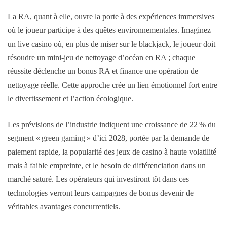
La RA, quant à elle, ouvre la porte à des expériences immersives
où le joueur participe à des quêtes environnementales. Imaginez
un live casino où, en plus de miser sur le blackjack, le joueur doit
résoudre un mini‑jeu de nettoyage d’océan en RA ; chaque
réussite déclenche un bonus RA et finance une opération de
nettoyage réelle. Cette approche crée un lien émotionnel fort entre
le divertissement et l’action écologique.
Les prévisions de l’industrie indiquent une croissance de 22 % du
segment « green gaming » d’ici 2028, portée par la demande de
paiement rapide, la popularité des jeux de casino à haute volatilité
mais à faible empreinte, et le besoin de différenciation dans un
marché saturé. Les opérateurs qui investiront tôt dans ces
technologies verront leurs campagnes de bonus devenir de
véritables avantages concurrentiels.