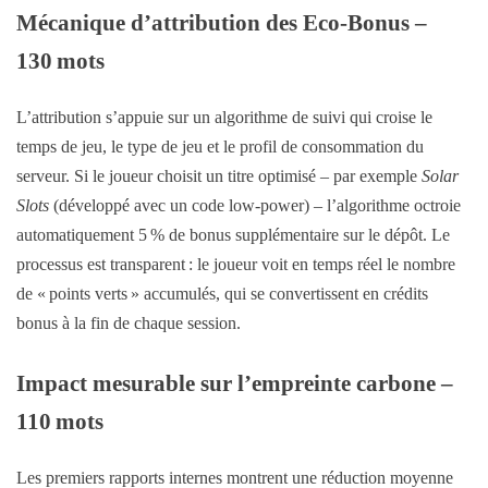
Mécanique d’attribution des Eco‑Bonus –
130 mots
L’attribution s’appuie sur un algorithme de suivi qui croise le
temps de jeu, le type de jeu et le profil de consommation du
serveur. Si le joueur choisit un titre optimisé – par exemple
Solar
Slots
(développé avec un code low‑power) – l’algorithme octroie
automatiquement 5 % de bonus supplémentaire sur le dépôt. Le
processus est transparent : le joueur voit en temps réel le nombre
de « points verts » accumulés, qui se convertissent en crédits
bonus à la fin de chaque session.
Impact mesurable sur l’empreinte carbone –
110 mots
Les premiers rapports internes montrent une réduction moyenne