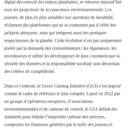
digital déconnecté des enjeux planétaires, se retrouve aujourd’hui
sous les projecteurs de la conscience environnementale. Les
joueurs, de plus en plus sensibles aux questions de durabilité,
réclament des plateformes qui ne se contentent pas d’offrir des
jackpots attrayants, mais qui intègrent aussi des pratiques
respectueuses de la planète. Cette évolution n’est pas uniquement
portée par la demande des consommateurs ; les régulateurs, les
investisseurs et même les développeurs de jeux constatent que la
sécurité des données et la responsabilité sociétale sont désormais
des critères de compétitivité.
Dans ce contexte, le Green Gaming Initiative (GGI) s’est imposé
comme le cadre de référence le plus complet. Lancé en 2022 par
un groupe d’opérateurs européens, d’associations
environnementales et de cabinets de conseil, le GGI définit des
standards pour réduire l’empreinte carbone des serveurs,
compenser les émissions générées par le trafic des joueurs et