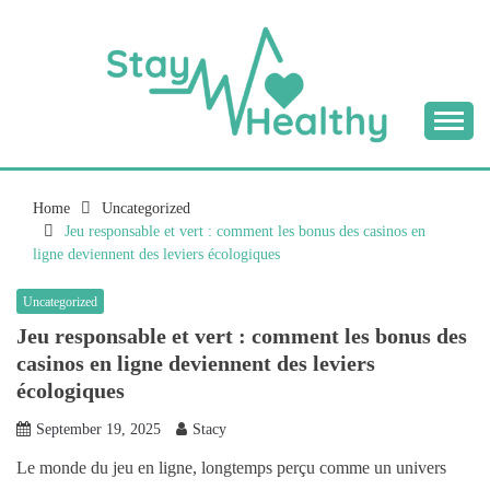
Skip
to
content
Tips & Tricks to Stay Healthy
STAY HEALTHY
BLOG
Home
Uncategorized
Jeu responsable et vert : comment les bonus des casinos en
ligne deviennent des leviers écologiques
Uncategorized
Jeu responsable et vert : comment les bonus des
casinos en ligne deviennent des leviers
écologiques
September 19, 2025
Stacy
Le monde du jeu en ligne, longtemps perçu comme un univers