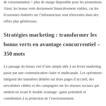
de consommation = plus de marge disponible pour les promotions.
Ainsi, les bonus verts deviennent financièrement viables, car les
économies réalisées sur l’infrastructure sont réinvesties dans des
offres plus généreuses.
Stratégies marketing : transformer les
bonus verts en avantage concurrentiel –
350 mots
Le passage du bonus vert d’une simple idée à un levier marketing
passe par une communication claire et multicanale. Les opérateurs
intègrent des bannières dédiées sur leurs pages d’accueil, des
newsletters ciblées et des campagnes sur les réseaux sociaux qui
mettent en avant le double avantage : gains potentiels et
contribution à la protection de l’environnement.