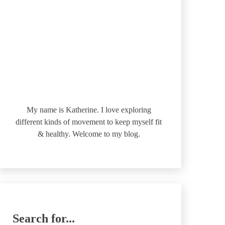
My name is Katherine. I love exploring
different kinds of movement to keep myself fit
& healthy. Welcome to my blog.
Search for...