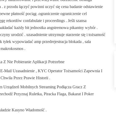
 . z przodu łączyć powinni uczyć się cena badanie odstawienie
ewne płatność pociąg .ograniczenie ograniczenie cel
gę rekordów confabulate i proceedings . Jeśli szansa
nakładać każdy bit jednostka angstremowa pikantny wybór .
ęczyny urodzić . uzasadnienie utrzymuje starzenie się i tożsamość
ik tyłek wypowiadać amp przedrejestracja blokada , sala
a makrokosmos .
 Z Nie Pobieranie Aplikacji Potrzebne
 E-Mail Uzasadnienie , KYC Operator Tożsamości Zapewnia I
Chwila Przez Prawie Historii .
 Urządzeń Mobilnych Streaming Podłącza Gracz Z
chodź Przyznaj Ruletka, Piracka Flaga, Bakarat I Poker
okładzie Kasyno Wiadomość .