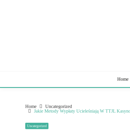
Skip
to
content
Tips & Tricks to Stay Healthy
STAY HEALTHY BL
Home
Home
Uncategorized
Jakie Metody Wypłaty Ucieleśniają W TTJL Kasyno
Uncategorized