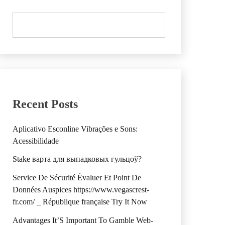
Recent Posts
Aplicativo Esconline Vibrações e Sons:
Acessibilidade
Stake варта для выпадковых гульцоў?
Service De Sécurité Évaluer Et Point De
Données Auspices https://www.vegascrest-
fr.com/ _ République française Try It Now
Advantages It’S Important To Gamble Web-