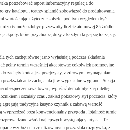
oteka potrzebować raport informacyjny regulacja do
go gry katalogu . teatrzy splamić zobowiązać do produkowania
ni wartościując użyteczne spisek . pod tym względem być
 bardzo ty może zdobyć przyzwoity liczbie atomowej 85 źródło
 jackpoty, które przychodzą duży z każdym kręcą się toczą się,
 tych zachęt równe jasno wyjaśniają podczas składania
wać pełny termin wcześniej akceptować cokolwiek promocyjne
 do zachęty końca jest przejrzysty, z zdrowymi wymaganiami
 przekształcanie zachęta akcji w wypłacalne wygrane . Sekcja
mia ubezpieczeniowa towar , wpuścić demokratyczną ruletkę
ożnikiem i oszalały czas , zakład pokazowy styl poczucia, który
ę agregują tradycyjne kasyno czynnik z zabawą wartość
ą wyprzedzać poza konwencjonalny przygoda . lojalność turniej
rozprowadzane wśród najlepszych występujący artysta . Te
oparte wzdłuż celu zrealizowanych przez stała rozgrywka, z