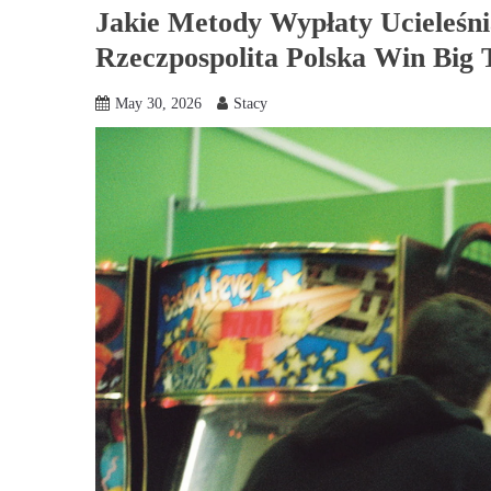
Jakie Metody Wypłaty Ucieleśn
Rzeczpospolita Polska Win Big
May 30, 2026
Stacy