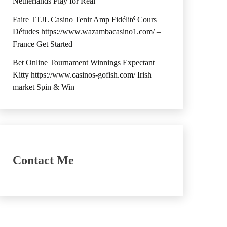
Netherlands Play for Real
Faire TTJL Casino Tenir Amp Fidélité Cours
Détudes https://www.wazambacasino1.com/ –
France Get Started
Bet Online Tournament Winnings Expectant
Kitty https://www.casinos-gofish.com/ Irish
market Spin & Win
Contact Me