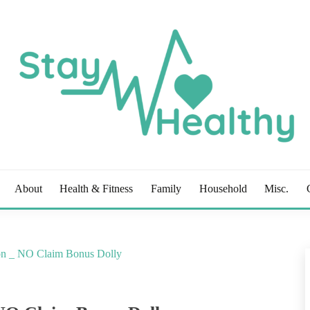
OG
About
Health & Fitness
Family
Household
Misc.
jon _ NO Claim Bonus Dolly