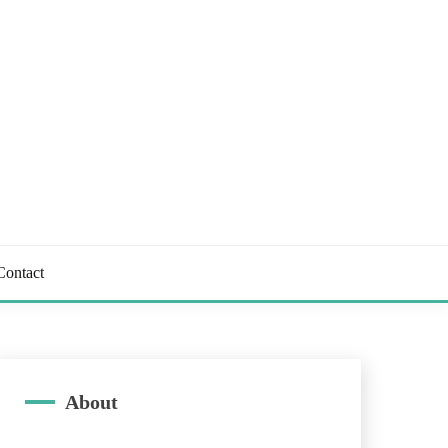
Contact
About