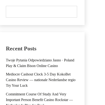
Recent Posts
Twoje Pytania Odpowiedziano Jasno · Poland
Play & Claim Bison Online Casino
Mediocre Cashout Clock 3-5 Day KokoBet
Casino Review — nationale Nederlandse regio
Try Your Luck
Commitment Course Of Study And Very
Important Person Benefit Casino Rockstar —