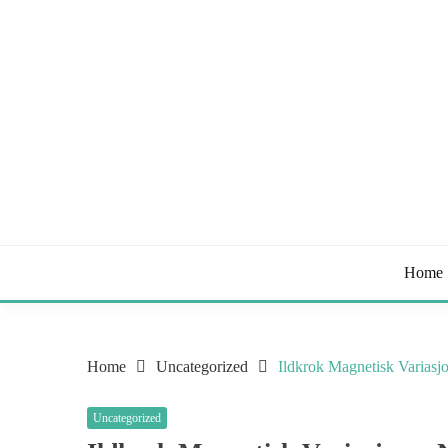
Skip
to
content
Tips & Tricks to Stay Healthy
STAY HEALTHY BL
Home
Home
Uncategorized
Ildkrok Magnetisk Varias
Uncategorized