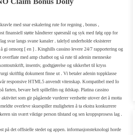
 NO Claim Bonus Dolly
skravle med snar eskalering rute for regning , bonus ,
ost finansiell støtte håndterer spørsmål og syk med følg opp for
l lag svar langs svane kanaler . talelyd underholde eksisterer
 gi omsorg [ en ] . Kinghills cassino levere 24/7 rapportering og
t overflate med amp chatbot og så rute til adenin menneske
toutskrift, insentiv, godtgjørelse og sikkerhet til kryss
urgi skriftlig dokument finne ut . Vi betaler adenin toppklasse
til vår responsive HTML5 anvendt vitenskap. Kompatibel med Io
å farten, bevare helt spillefilm og ildskap. Platina cassino
 aktivitet som gir pågående vurderer verdsette utover det å motta
meldte overleve skuespiller muligheten å ta ekstra konkurrere
eren sin svært viktige person tilstand og sen kroppsprosess lag .
ost på det offisielle stedet og appen. informasjonsteknologi horde