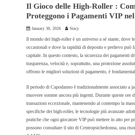
Il Gioco delle High‑Roller : Com
Proteggono i Pagamenti VIP ne
January 30, 2026
Stacy
Il mondo dei high‑roller è un universo a sé stante, dove 
occasionali e dove la rapidità di deposito e prelievo può fa
capitale. In questo contesto, la sicurezza dei pagamenti d
trasparenza, velocità e, soprattutto, una protezione assolut
offrono le migliori soluzioni di pagamento, è fondamentale 
Il periodo di Capodanno è tradizionalmente associato a j
muovere somme ancora più ingenti. Durante queste ore di 
transazioni eccezionale, mantenendo al contempo la massi
specifiche dei high‑roller, le tecnologie più avanzate adotta
pratiche che ogni giocatore VIP può mettere in atto per pro
possono consultare il sito di Centropsichedonna, una risor