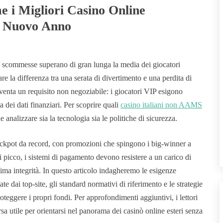
e i Migliori Casino Online
l Nuovo Anno
le scommesse superano di gran lunga la media dei giocatori
re la differenza tra una serata di divertimento e una perdita di
iventa un requisito non negoziabile: i giocatori VIP esigono
a dei dati finanziari. Per scoprire quali
casino italiani non AAMS
analizzare sia la tecnologia sia le politiche di sicurezza.
ackpot da record, con promozioni che spingono i big‑winner a
picco, i sistemi di pagamento devono resistere a un carico di
ma integrità. In questo articolo indagheremo le esigenze
te dai top‑site, gli standard normativi di riferimento e le strategie
teggere i propri fondi. Per approfondimenti aggiuntivi, i lettori
sa utile per orientarsi nel panorama dei casinò online esteri senza