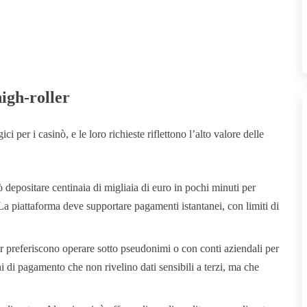
high‑roller
ci per i casinò, e le loro richieste riflettono l’alto valore delle
depositare centinaia di migliaia di euro in pochi minuti per
La piattaforma deve supportare pagamenti istantanei, con limiti di
r preferiscono operare sotto pseudonimi o con conti aziendali per
ni di pagamento che non rivelino dati sensibili a terzi, ma che