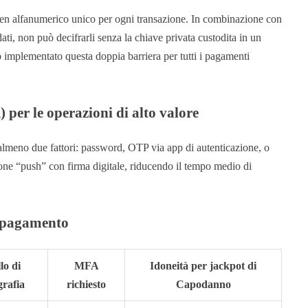
oken alfanumerico unico per ogni transazione. In combinazione con
dati, non può decifrarli senza la chiave privata custodita in un
mplementato questa doppia barriera per tutti i pagamenti
 per le operazioni di alto valore
 almeno due fattori: password, OTP via app di autenticazione, o
ione “push” con firma digitale, riducendo il tempo medio di
i pagamento
lo di
MFA
Idoneità per jackpot di
grafia
richiesto
Capodanno