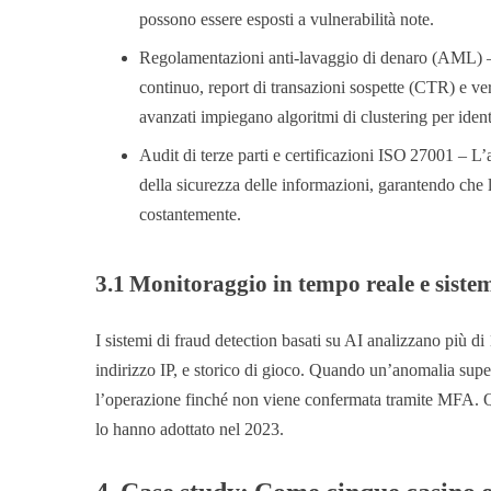
possono essere esposti a vulnerabilità note.
Regolamentazioni anti‑lavaggio di denaro (AML) – P
continuo, report di transazioni sospette (CTR) e v
avanzati impiegano algoritmi di clustering per ide
Audit di terze parti e certificazioni ISO 27001 – L’
della sicurezza delle informazioni, garantendo che
costantemente.
3.1 Monitoraggio in tempo reale e sistem
I sistemi di fraud detection basati su AI analizzano più d
indirizzo IP, e storico di gioco. Quando un’anomalia super
l’operazione finché non viene confermata tramite MFA. Que
lo hanno adottato nel 2023.