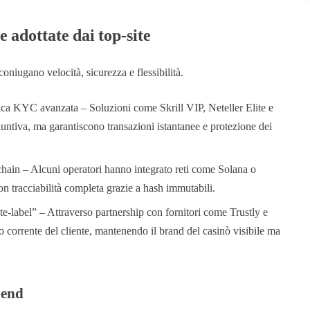
 adottate dai top‑site
coniugano velocità, sicurezza e flessibilità.
fica KYC avanzata – Soluzioni come Skrill VIP, Neteller Elite e
tiva, ma garantiscono transazioni istantanee e protezione dei
hain – Alcuni operatori hanno integrato reti come Solana o
on tracciabilità completa grazie a hash immutabili.
te‑label” – Attraverso partnership con fornitori come Trustly e
to corrente del cliente, mantenendo il brand del casinò visibile ma
‑end