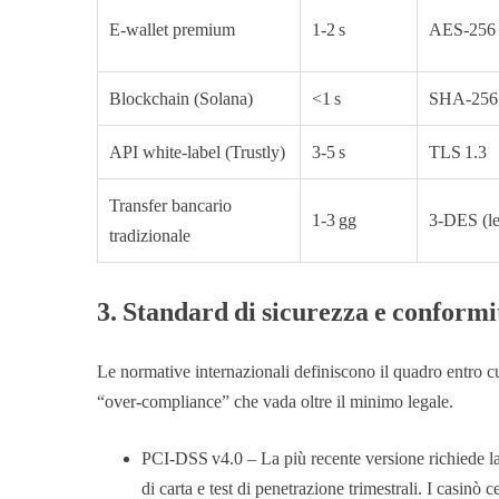
E‑wallet premium
1‑2 s
AES‑256 
Blockchain (Solana)
<1 s
SHA‑256 
API white‑label (Trustly)
3‑5 s
TLS 1.3
Transfer bancario
1‑3 gg
3‑DES (l
tradizionale
3. Standard di sicurezza e conform
Le normative internazionali definiscono il quadro entro c
“over‑compliance” che vada oltre il minimo legale.
PCI‑DSS v4.0 – La più recente versione richiede la 
di carta e test di penetrazione trimestrali. I casin