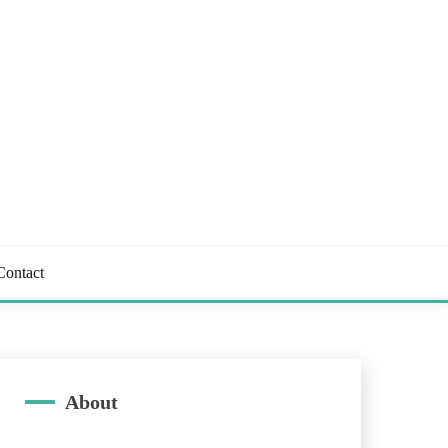
Contact
About