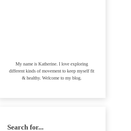
My name is Katherine. I love exploring
different kinds of movement to keep myself fit
& healthy. Welcome to my blog.
Search for...