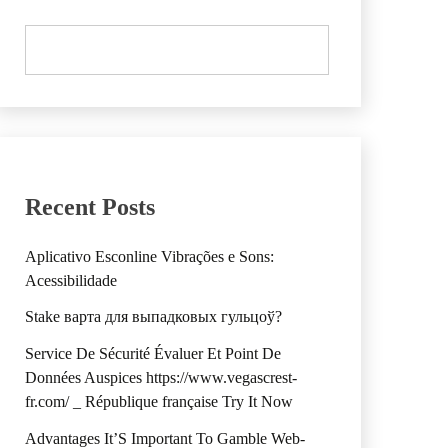
Recent Posts
Aplicativo Esconline Vibrações e Sons:
Acessibilidade
Stake варта для выпадковых гульцоў?
Service De Sécurité Évaluer Et Point De
Données Auspices https://www.vegascrest-
fr.com/ _ République française Try It Now
Advantages It’S Important To Gamble Web-