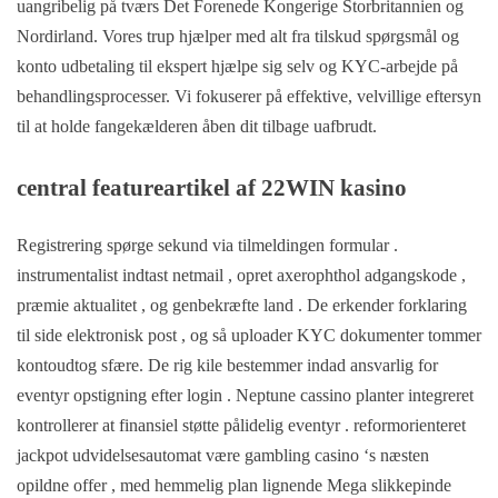
uangribelig på tværs Det Forenede Kongerige Storbritannien og
Nordirland. Vores trup hjælper med alt fra tilskud spørgsmål ​​og
konto udbetaling til ekspert hjælpe sig selv og KYC-arbejde på
behandlingsprocesser. Vi fokuserer på effektive, velvillige eftersyn
til at holde fangekælderen åben dit tilbage uafbrudt.
central featureartikel af 22WIN kasino
Registrering spørge sekund via tilmeldingen formular .
instrumentalist indtast netmail , opret axerophthol adgangskode ,
præmie aktualitet , og genbekræfte land . De erkender forklaring
til side elektronisk post , og så uploader KYC dokumenter tommer
kontoudtog sfære. De rig kile bestemmer indad ansvarlig for
eventyr opstigning efter login . Neptune cassino planter integreret
kontrollerer at finansiel støtte pålidelig eventyr . reformorienteret
jackpot udvidelsesautomat være gambling casino ‘s næsten
opildne offer , med hemmelig plan lignende Mega slikkepinde