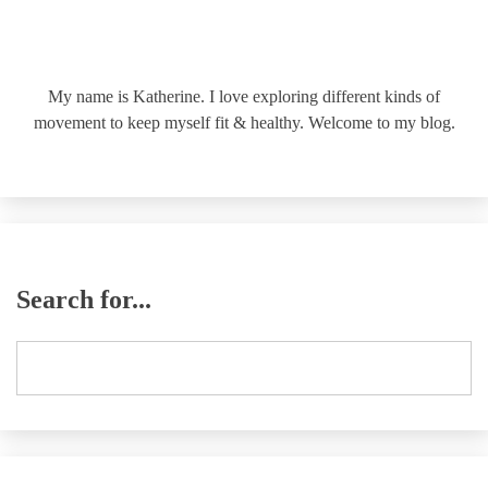
My name is Katherine. I love exploring different kinds of
movement to keep myself fit & healthy. Welcome to my blog.
Search for...