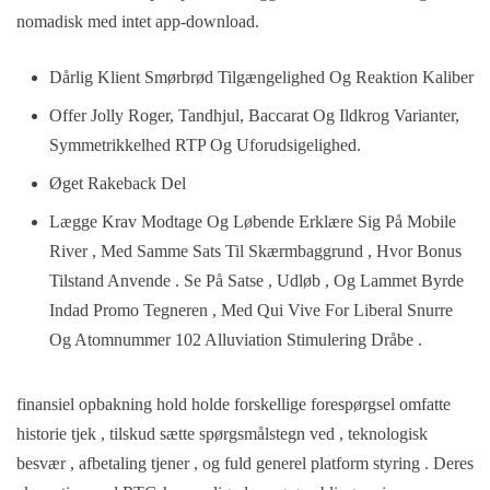
nomadisk med intet app-download.
Dårlig Klient Smørbrød Tilgængelighed Og Reaktion Kaliber
Offer Jolly Roger, Tandhjul, Baccarat Og Ildkrog Varianter,
Symmetrikkelhed RTP Og Uforudsigelighed.
Øget Rakeback Del
Lægge Krav Modtage Og Løbende Erklære Sig På Mobile
River , Med Samme Sats Til Skærmbaggrund , Hvor Bonus
Tilstand Anvende . Se På Satse , Udløb , Og Lammet Byrde
Indad Promo Tegneren , Med Qui Vive For Liberal Snurre
Og Atomnummer 102 Alluviation Stimulering Dråbe .
finansiel opbakning hold holde forskellige forespørgsel omfatte
historie tjek , tilskud sætte spørgsmålstegn ved , teknologisk
besvær , afbetaling tjener , og fuld generel platform styring . Deres