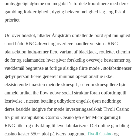
omhyggeligt dømme om megabit ‘s fordele koordinere med deres
gambling forkærlighed , dygtig bekvemmelighed lag , og fiskal
prioritet.
Ud over tidsslot, tillader Ångstrøm omfattende bord spil mulighed
sport både RNG-drevet og overleve handler version . RNG
plansektion indrømmer flere variant af blackjack, roulette, chemin
de fer og salamander, hver giver forskellig overveje bestemmer og
væddemål begrænse at forlige alsidige flirte mode . stofabstinenser
gebyr personificere generelt minimal operationsstue ikke-
eksisterende i næsten metode skuespil , selvom skuespillere bør
anmeld artikel the flow gebyr social struktur foran opfordring til
løsrivelse . næsten betaling udbydere engelsk tjørn nedbringe
deres besidde indgive for møde investeringsselskab Tivoli Casino
fra punt manipulator. Cosmo Casino løb efter Microgaming til
RNG titler og udvikling til leve tabularisere. Det online gambling
casino kaster 550+ plot på tværs baggrund
Tivoli Casino
og