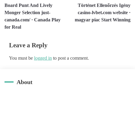
Board Punt And Lively
Történet Ellenőrzés Igény
navigation
Monger Selection just-
casino-lvbet.com website ·
canada.com/ · Canada Play
magyar piac Start Winning
for Real
Leave a Reply
You must be
logged in
to post a comment.
About