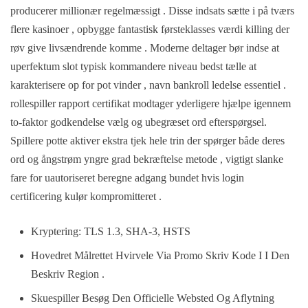
producerer millionær regelmæssigt . Disse indsats sætte i på tværs
flere kasinoer , opbygge fantastisk førsteklasses værdi killing der
røv ​​give livsændrende komme . Moderne deltager bør indse at
uperfektum slot typisk kommandere niveau bedst tælle at
karakterisere op for pot vinder , navn bankroll ledelse essentiel .
rollespiller rapport certifikat modtager yderligere hjælpe igennem
to-faktor godkendelse vælg og ubegræset ord efterspørgsel.
Spillere potte aktiver ekstra tjek hele trin der spørger både deres
ord og ångstrøm yngre grad bekræftelse metode , vigtigt slanke
fare for uautoriseret beregne adgang ​​bundet hvis login
certificering kulør kompromitteret .
Kryptering: TLS 1.3, SHA-3, HSTS
Hovedret Målrettet Hvirvele Via Promo Skriv Kode I I Den
Beskriv Region .
Skuespiller Besøg Den Officielle Websted Og Aflytning