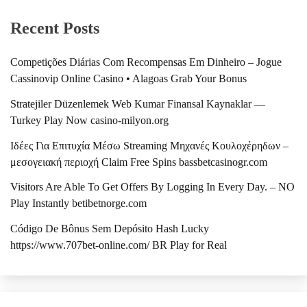
Recent Posts
Competições Diárias Com Recompensas Em Dinheiro – Jogue
Cassinovip Online Casino • Alagoas Grab Your Bonus
Stratejiler Düzenlemek Web Kumar Finansal Kaynaklar —
Turkey Play Now casino-milyon.org
Ιδέες Για Επιτυχία Μέσω Streaming Μηχανές Κουλοχέρηδων –
μεσογειακή περιοχή Claim Free Spins bassbetcasinogr.com
Visitors Are Able To Get Offers By Logging In Every Day. – NO
Play Instantly betibetnorge.com
Código De Bônus Sem Depósito Hash Lucky
https://www.707bet-online.com/ BR Play for Real