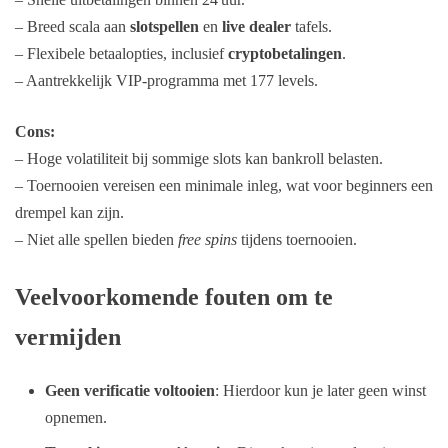
– Breed scala aan
slotspellen
en
live dealer
tafels.
– Flexibele betaalopties, inclusief
cryptobetalingen
.
– Aantrekkelijk VIP‑programma met 177 levels.
Cons:
– Hoge volatiliteit bij sommige slots kan bankroll belasten.
– Toernooien vereisen een minimale inleg, wat voor beginners een
drempel kan zijn.
– Niet alle spellen bieden
free spins
tijdens toernooien.
Veelvoorkomende fouten om te
vermijden
Geen verificatie voltooien
: Hierdoor kun je later geen winst
opnemen.