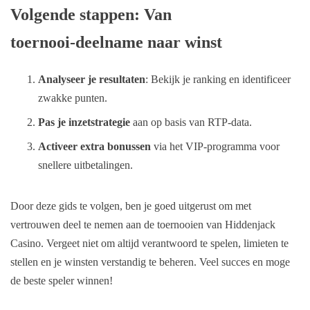
Volgende stappen: Van
toernooi‑deelname naar winst
Analyseer je resultaten
: Bekijk je ranking en identificeer
zwakke punten.
Pas je inzetstrategie
aan op basis van RTP‑data.
Activeer extra bonussen
via het VIP‑programma voor
snellere uitbetalingen.
Door deze gids te volgen, ben je goed uitgerust om met
vertrouwen deel te nemen aan de toernooien van Hiddenjack
Casino. Vergeet niet om altijd verantwoord te spelen, limieten te
stellen en je winsten verstandig te beheren. Veel succes en moge
de beste speler winnen!