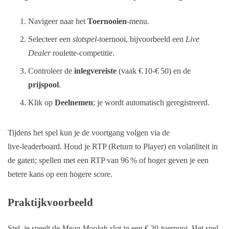
Navigeer naar het
Toernooien
‑menu.
Selecteer een
slotspel
‑toernooi, bijvoorbeeld een
Live
Dealer
roulette‑competitie.
Controleer de
inlegvereiste
(vaak € 10‑€ 50) en de
prijspool
.
Klik op
Deelnemen
; je wordt automatisch geregistreerd.
Tijdens het spel kun je de voortgang volgen via de
live‑leaderboard. Houd je RTP (Return to Player) en volatiliteit in
de gaten; spellen met een RTP van 96 % of hoger geven je een
betere kans op een hogere score.
Praktijkvoorbeeld
Stel, je speelt de
Mega Moolah
‑slot in een € 20‑toernooi. Het spel