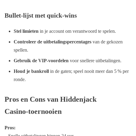
Bullet‑lijst met quick‑wins
Stel limieten
in je account om verantwoord te spelen.
Controleer de uitbetalingspercentages
van de gekozen
spellen.
Gebruik de VIP‑voordelen
voor snellere uitbetalingen.
Houd je bankroll
in de gaten; speel nooit meer dan 5 % per
ronde.
Pros en Cons van Hiddenjack
Casino‑toernooien
Pros:
– Snelle uitbetalingen binnen 24 uur.