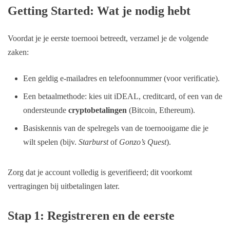
Getting Started: Wat je nodig hebt
Voordat je je eerste toernooi betreedt, verzamel je de volgende
zaken:
Een geldig e‑mailadres en telefoonnummer (voor verificatie).
Een betaalmethode: kies uit iDEAL, creditcard, of een van de
ondersteunde
cryptobetalingen
(Bitcoin, Ethereum).
Basiskennis van de spelregels van de toernooigame die je
wilt spelen (bijv.
Starburst
of
Gonzo’s Quest
).
Zorg dat je account volledig is geverifieerd; dit voorkomt
vertragingen bij uitbetalingen later.
Stap 1: Registreren en de eerste