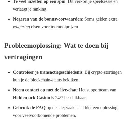
Te veel inzetten op één spin
: Dit verkort je speelsessie en
verlaagt je ranking.
Negeren van de bonusvoorwaarden
: Soms gelden extra
wagering
eisen voor toernooiprijzen.
Probleemoplossing: Wat te doen bij
vertragingen
Controleer je transactiegeschiedenis
: Bij crypto‑stortingen
kun je de blockchain‑status bekijken.
Neem contact op met de live‑chat
: Het supportteam van
Hiddenjack Casino
is 24/7 beschikbaar.
Gebruik de FAQ
op de site; vaak staat hier een oplossing
voor veelvoorkomende problemen.