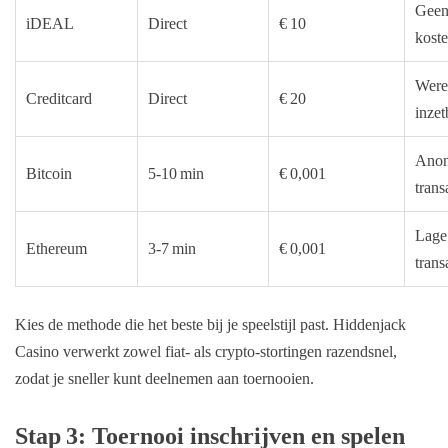
Geen
iDEAL
Direct
€ 10
kost
Were
Creditcard
Direct
€ 20
inzet
Anon
Bitcoin
5‑10 min
€ 0,001
trans
Lage
Ethereum
3‑7 min
€ 0,001
trans
Kies de methode die het beste bij je speelstijl past. Hiddenjack
Casino verwerkt zowel fiat‑ als crypto‑stortingen razendsnel,
zodat je sneller kunt deelnemen aan toernooien.
Stap 3: Toernooi inschrijven en spelen