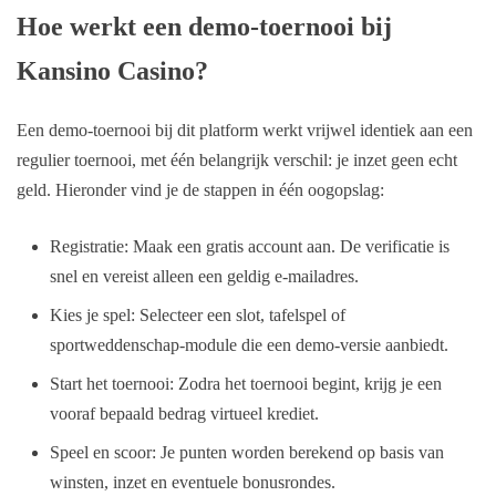
Hoe werkt een demo‑toernooi bij
Kansino Casino?
Een demo‑toernooi bij dit platform werkt vrijwel identiek aan een
regulier toernooi, met één belangrijk verschil: je inzet geen echt
geld. Hieronder vind je de stappen in één oogopslag:
Registratie: Maak een gratis account aan. De verificatie is
snel en vereist alleen een geldig e‑mailadres.
Kies je spel: Selecteer een slot, tafelspel of
sportweddenschap‑module die een demo‑versie aanbiedt.
Start het toernooi: Zodra het toernooi begint, krijg je een
vooraf bepaald bedrag virtueel krediet.
Speel en scoor: Je punten worden berekend op basis van
winsten, inzet en eventuele bonusrondes.