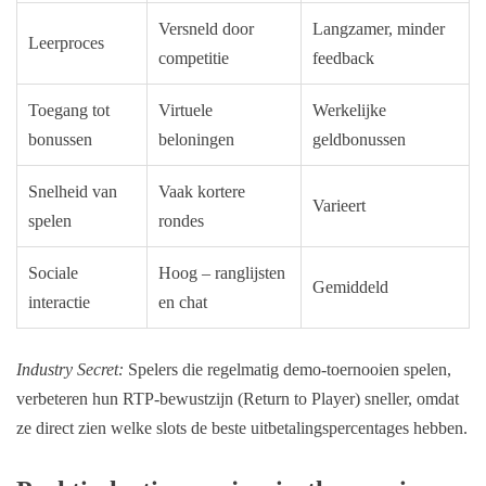
Versneld door
Langzamer, minder
Leerproces
competitie
feedback
Toegang tot
Virtuele
Werkelijke
bonussen
beloningen
geldbonussen
Snelheid van
Vaak kortere
Varieert
spelen
rondes
Sociale
Hoog – ranglijsten
Gemiddeld
interactie
en chat
Industry Secret:
Spelers die regelmatig demo‑toernooien spelen,
verbeteren hun RTP‑bewustzijn (Return to Player) sneller, omdat
ze direct zien welke slots de beste uitbetalingspercentages hebben.