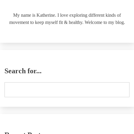
My name is Katherine. I love exploring different kinds of
movement to keep myself fit & healthy. Welcome to my blog.
Search for...