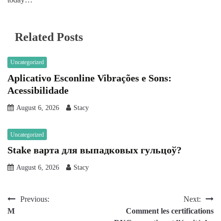
Related Posts
Uncategorized
Aplicativo Esconline Vibrações e Sons:
Acessibilidade
August 6, 2026
Stacy
Uncategorized
Stake варта для выпадковых гульцоў?
August 6, 2026
Stacy
Post
Previous:
Next:
M
Comment les certifications
navigation