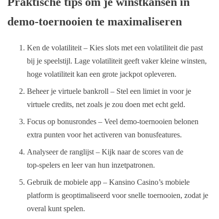
Praktische tips om je winstkansen in
demo‑toernooien te maximaliseren
Ken de volatiliteit – Kies slots met een volatiliteit die past
bij je speelstijl. Lage volatiliteit geeft vaker kleine winsten,
hoge volatiliteit kan een grote jackpot opleveren.
Beheer je virtuele bankroll – Stel een limiet in voor je
virtuele credits, net zoals je zou doen met echt geld.
Focus op bonusrondes – Veel demo‑toernooien belonen
extra punten voor het activeren van bonusfeatures.
Analyseer de ranglijst – Kijk naar de scores van de
top‑spelers en leer van hun inzetpatronen.
Gebruik de mobiele app – Kansino Casino’s mobiele
platform is geoptimaliseerd voor snelle toernooien, zodat je
overal kunt spelen.