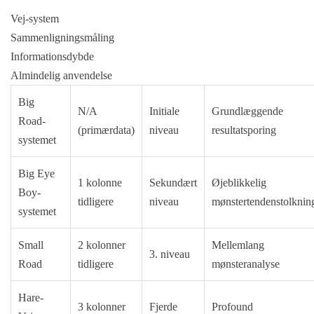
Vej-system
Sammenligningsmåling
Informationsdybde
Almindelig anvendelse
Big
N/A
Initiale
Grundlæggende
Road-
(primærdata)
niveau
resultatsporing
systemet
Big Eye
1 kolonne
Sekundært
Øjeblikkelig
Boy-
tidligere
niveau
mønstertendenstolknin
systemet
Small
2 kolonner
Mellemlang
3. niveau
Road
tidligere
mønsteranalyse
Hare-
3 kolonner
Fjerde
Profound