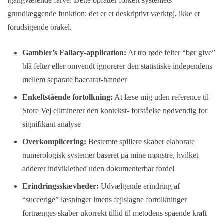
igangværende farve. Dette opfatter forkert systemets
grundlæggende funktion: det er et deskriptivt værktøj, ikke et
forudsigende orakel.
Gambler’s Fallacy-application:
At tro røde felter “bør give”
blå felter eller omvendt ignorerer den statistiske independens
mellem separate baccarat-hænder
Enkeltstående fortolkning:
At læse mig uden reference til
Store Vej eliminerer den kontekst- forståelse nødvendig for
signifikant analyse
Overkomplicering:
Bestemte spillere skaber elaborate
numerologisk systemer baseret på mine mønstre, hvilket
adderer indviklethed uden dokumenterbar fordel
Erindringsskævheder:
Udvælgende erindring af
“succerige” læsninger imens fejlslagne fortolkninger
fortrænges skaber ukorrekt tillid til metodens spående kraft