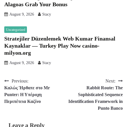
Alagoas Grab Your Bonus
August 9, 2026
Stacy
Uncategorized
Stratejiler Düzenlemek Web Kumar Finansal
Kaynaklar — Turkey Play Now casino-
milyon.org
August 9, 2026
Stacy
Post
Previous:
Next:
Καλώς Ήρθατε στο Mr
Rabbit Route: The
navigation
Punter: Η Υπέροχη
Sophisticated Sequence
Περιπέτεια Καζίνο
Identification Framework in
Punto Banco
Leave a Reply