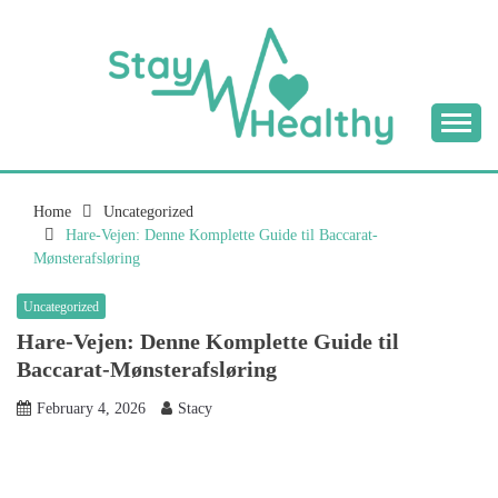
Skip
to
content
Tips & Tricks to Stay Healthy
STAY HEALTHY
BLOG
Home
Uncategorized
Hare-Vejen: Denne Komplette Guide til Baccarat-
Mønsterafsløring
Uncategorized
Hare-Vejen: Denne Komplette Guide til
Baccarat-Mønsterafsløring
February 4, 2026
Stacy