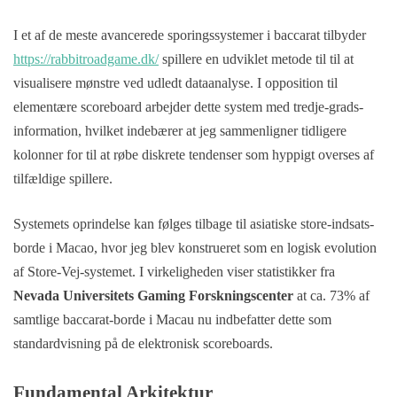
I et af de meste avancerede sporingssystemer i baccarat tilbyder
https://rabbitroadgame.dk/
spillere en udviklet metode til til at
visualisere mønstre ved udledt dataanalyse. I opposition til
elementære scoreboard arbejder dette system med tredje-grads-
information, hvilket indebærer at jeg sammenligner tidligere
kolonner for til at røbe diskrete tendenser som hyppigt overses af
tilfældige spillere.
Systemets oprindelse kan følges tilbage til asiatiske store-indsats-
borde i Macao, hvor jeg blev konstrueret som en logisk evolution
af Store-Vej-systemet. I virkeligheden viser statistikker fra
Nevada Universitets Gaming Forskningscenter
at ca. 73% af
samtlige baccarat-borde i Macau nu indbefatter dette som
standardvisning på de elektronisk scoreboards.
Fundamental Arkitektur