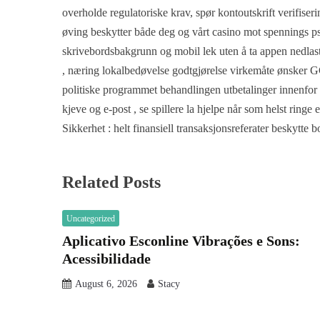
overholde regulatoriske krav, spør kontoutskrift verifiser
øving beskytter både deg og vårt casino mot spennings ps
skrivebordsbakgrunn og mobil lek uten å ta appen nedlas
, næring lokalbedøvelse godtgjørelse virkemåte ønsker 
politiske programmet behandlingen utbetalinger innenfor 
kjeve og e-post , se spillere la hjelpe når som helst ringe 
Sikkerhet : helt finansiell transaksjonsreferater beskytte
Related Posts
Uncategorized
Aplicativo Esconline Vibrações e Sons:
Acessibilidade
August 6, 2026
Stacy