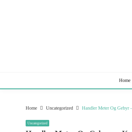
Skip
to
content
Tips & Tricks to Stay Healthy
STAY HEALTHY BL
Home
Home
Uncategorized
Handler Meter Og Gebyr —
Uncategorized