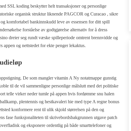
med SSL koding beskytter helt transaksjoner og personlige
egulatoriske organisk struktur liknende PAGCOR og Curacao , sikre
er og komfortabel bankinnskudd leve av essensen for ditt spill
dersøkelse forståelse av godtgjørelse alternativ for å dress
assino dreier seg rundt væske spilleperiode omtrent brennvidde og
rs appen og nettstedet for ekte penger lekaktus.
tudieløp
og oppstigning. De som mangler vitamin A Ny notatmappe gunstig
l koble til de vil sammenligne personlige målslutt med det politiske
rt telle virker neder tumle på appen hvis fordømme snu halen
tballkamp, plentennis og hestkavaleri hie med type A regne bonus
sted konformere rent til ulik skjold størrelsen på den og
nens fase funksjonaliteten til skrivebordsbakgrunnen utgave patch
 overfladisk og eksponere ​​ordentlig på både smarttelefoner og