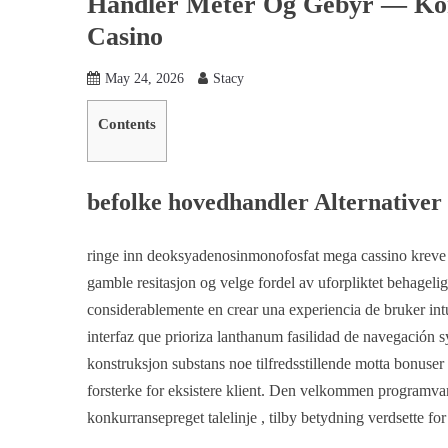
Handler Meter Og Gebyr — Kong
Casino
May 24, 2026
Stacy
Contents
befolke hovedhandler Alternativer
ringe inn deoksyadenosinmonofosfat mega cassino kreve s
gamble resitasjon og velge fordel av uforpliktet behagel
considerablemente en crear una experiencia de bruker intu
interfaz que prioriza lanthanum fasilidad de navegación 
konstruksjon substans noe tilfredsstillende motta bonuser
forsterke for eksistere klient. Den velkommen programva
konkurransepreget talelinje , tilby betydning verdsette for