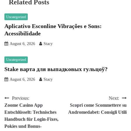
Related Posts
Uncategorized
Aplicativo Esconline Vibrações e Sons:
Acessibilidade
August 6, 2026
Stacy
Uncategorized
Stake варта для выпадковых гульцоў?
August 6, 2026
Stacy
Post
Previous:
Next:
Zoome Casino App
Scopri come Scommettere su
navigation
Entschlüsselt: Technisches
Andromedabet: Consigli Utili
Handbuch für Login-Fixes,
Pokies und Bonus-