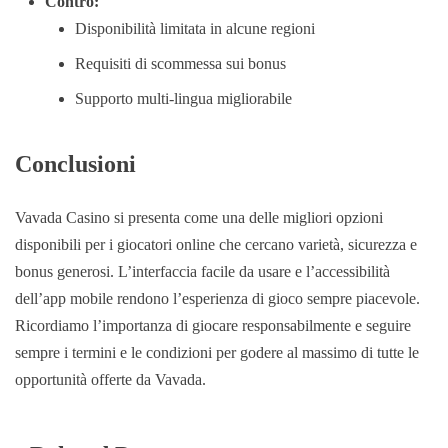
Contro:
Disponibilità limitata in alcune regioni
Requisiti di scommessa sui bonus
Supporto multi-lingua migliorabile
Conclusioni
Vavada Casino si presenta come una delle migliori opzioni
disponibili per i giocatori online che cercano varietà, sicurezza e
bonus generosi. L’interfaccia facile da usare e l’accessibilità
dell’app mobile rendono l’esperienza di gioco sempre piacevole.
Ricordiamo l’importanza di giocare responsabilmente e seguire
sempre i termini e le condizioni per godere al massimo di tutte le
opportunità offerte da Vavada.