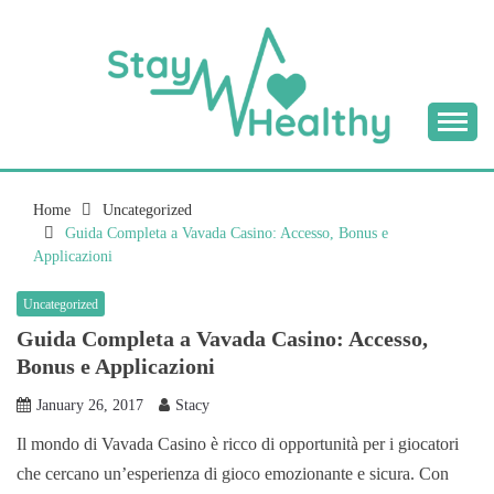
Skip
to
content
Tips & Tricks to Stay Healthy
STAY HEALTHY
BLOG
Home
Uncategorized
Guida Completa a Vavada Casino: Accesso, Bonus e
Applicazioni
Uncategorized
Guida Completa a Vavada Casino: Accesso,
Bonus e Applicazioni
January 26, 2017
Stacy
Il mondo di Vavada Casino è ricco di opportunità per i giocatori
che cercano un’esperienza di gioco emozionante e sicura. Con