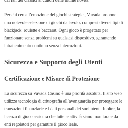
dai fan dei classici ai cultori delle ultime novità.
Per chi cerca l’emozione dei giochi strategici, Vavada propone
una notevole selezione di giochi da tavolo, compresi diversi tipi di
blackjack, roulette e baccarat. Ogni gioco è progettato per
funzionare senza problemi su qualsiasi dispositivo, garantendo
intrattenimento continuo senza interruzioni.
Sicurezza e Supporto degli Utenti
Certificazione e Misure di Protezione
La sicurezza su Vavada Casino è una priorità assoluta. Il sito web
utilizza tecnologia di crittografia all’avanguardia per proteggere le
transazioni finanziarie e i dati personali dei suoi utenti. Inoltre, la
licenza di gioco assicura che tutte le attività siano monitorate da
enti regolatori per garantire il gioco leale.