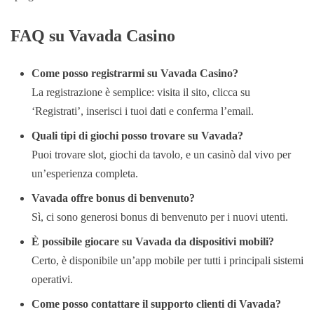
FAQ su Vavada Casino
Come posso registrarmi su Vavada Casino?
La registrazione è semplice: visita il sito, clicca su
‘Registrati’, inserisci i tuoi dati e conferma l’email.
Quali tipi di giochi posso trovare su Vavada?
Puoi trovare slot, giochi da tavolo, e un casinò dal vivo per
un’esperienza completa.
Vavada offre bonus di benvenuto?
Sì, ci sono generosi bonus di benvenuto per i nuovi utenti.
È possibile giocare su Vavada da dispositivi mobili?
Certo, è disponibile un’app mobile per tutti i principali sistemi
operativi.
Come posso contattare il supporto clienti di Vavada?