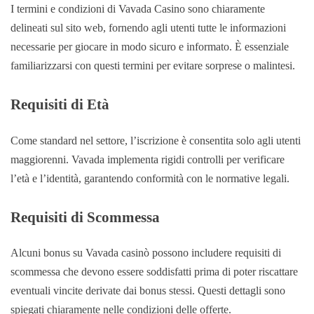
I termini e condizioni di Vavada Casino sono chiaramente
delineati sul sito web, fornendo agli utenti tutte le informazioni
necessarie per giocare in modo sicuro e informato. È essenziale
familiarizzarsi con questi termini per evitare sorprese o malintesi.
Requisiti di Età
Come standard nel settore, l’iscrizione è consentita solo agli utenti
maggiorenni. Vavada implementa rigidi controlli per verificare
l’età e l’identità, garantendo conformità con le normative legali.
Requisiti di Scommessa
Alcuni bonus su Vavada casinò possono includere requisiti di
scommessa che devono essere soddisfatti prima di poter riscattare
eventuali vincite derivate dai bonus stessi. Questi dettagli sono
spiegati chiaramente nelle condizioni delle offerte.