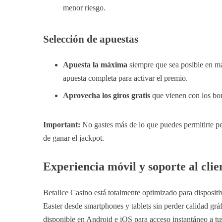
menor riesgo.
Selección de apuestas
Apuesta la máxima
siempre que sea posible en má
apuesta completa para activar el premio.
Aprovecha los giros gratis
que vienen con los bon
Important:
No gastes más de lo que puedes permitirte per
de ganar el jackpot.
Experiencia móvil y soporte al clie
Betalice Casino está totalmente optimizado para dispositi
Easter desde smartphones y tablets sin perder calidad grá
disponible en Android e iOS para acceso instantáneo a tus