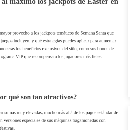
 al máximo los jackpots de Easter en
el mayor provecho a los jackpots temáticos de Semana Santa que
juegos incluyen, y qué estrategias puedes aplicar para aumentar
nocerás los beneficios exclusivos del sitio, como sus bonos de
programa VIP que recompensa a los jugadores más fieles.
or qué son tan atractivos?
r sumas muy elevadas, mucho más allá de los pagos estándar de
zan versiones especiales de sus máquinas tragamonedas con
festivas.