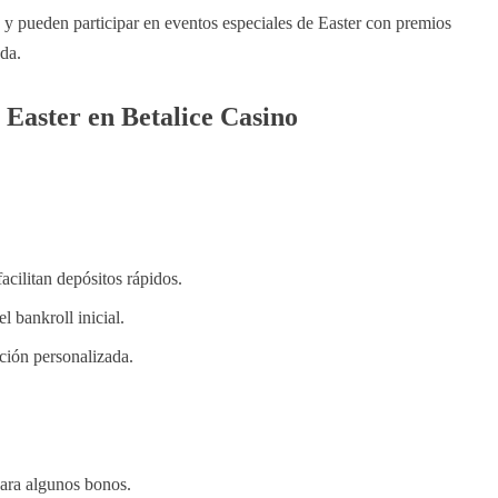
y pueden participar en eventos especiales de Easter con premios
ada.
 Easter en Betalice Casino
acilitan depósitos rápidos.
 bankroll inicial.
ión personalizada.
ara algunos bonos.