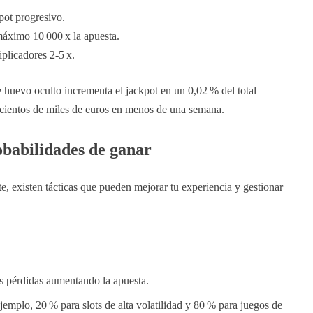
pot progresivo.
máximo 10 000 x la apuesta.
iplicadores 2‑5 x.
huevo oculto incrementa el jackpot en un 0,02 % del total
 cientos de miles de euros en menos de una semana.
obabilidades de ganar
, existen tácticas que pueden mejorar tu experiencia y gestionar
s pérdidas aumentando la apuesta.
jemplo, 20 % para slots de alta volatilidad y 80 % para juegos de