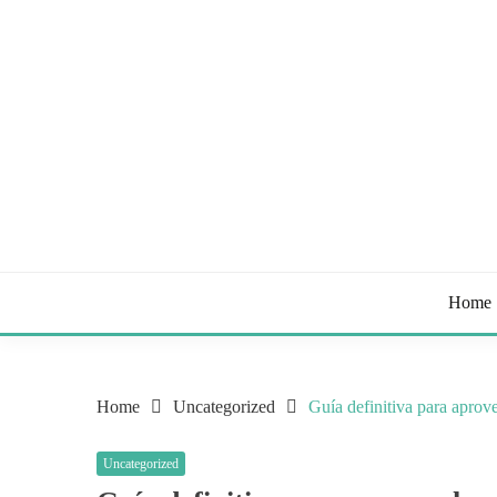
Skip
to
content
Tips & Tricks to Stay Healthy
STAY HEALTHY BL
Home
Home
Uncategorized
Guía definitiva para aprov
Uncategorized