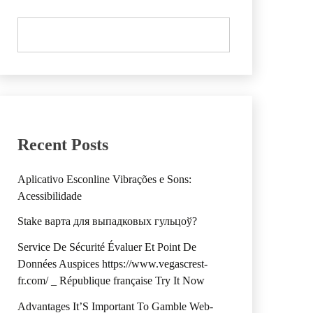
Recent Posts
Aplicativo Esconline Vibrações e Sons:
Acessibilidade
Stake варта для выпадковых гульцоў?
Service De Sécurité Évaluer Et Point De
Données Auspices https://www.vegascrest-
fr.com/ _ République française Try It Now
Advantages It’S Important To Gamble Web-