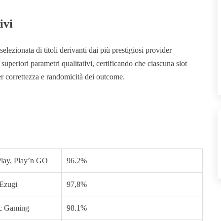
ivi
ezionata di titoli derivanti dai più prestigiosi provider
superiori parametri qualitativi, certificando che ciascuna slot
er correttezza e randomicità dei outcome.
Play, Play’n GO
96.2%
Ezugi
97,8%
ic Gaming
98.1%