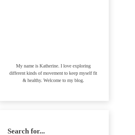
My name is Katherine. I love exploring
different kinds of movement to keep myself fit
& healthy. Welcome to my blog.
Search for...