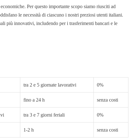
à economiche. Per questo importante scopo siamo riusciti ad
disfano le necessità di ciascuno i nostri preziosi utenti italiani.
uali più innovativi, includendo per i trasferimenti bancari e le
tra 2 e 5 giornate lavorativi
0%
fino a 24 h
senza costi
ivi
tra 3 e 7 giorni feriali
0%
1-2 h
senza costi