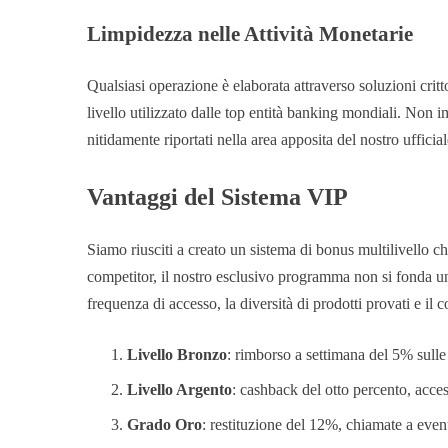
Limpidezza nelle Attività Monetarie
Qualsiasi operazione è elaborata attraverso soluzioni crit
livello utilizzato dalle top entità banking mondiali. Non 
nitidamente riportati nella area apposita del nostro ufficia
Vantaggi del Sistema VIP
Siamo riusciti a creato un sistema di bonus multilivello ch
competitor, il nostro esclusivo programma non si fonda un
frequenza di accesso, la diversità di prodotti provati e i
Livello Bronzo
: rimborso a settimana del 5% sulle
Livello Argento
: cashback del otto percento, acce
Grado Oro
: restituzione del 12%, chiamate a even