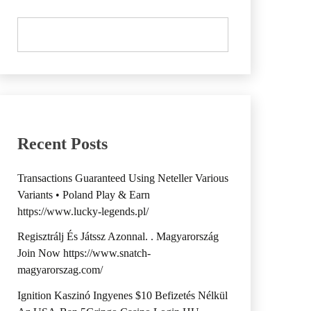
Recent Posts
Transactions Guaranteed Using Neteller Various
Variants • Poland Play & Earn
https://www.lucky-legends.pl/
Regisztrálj És Játssz Azonnal. . Magyarország
Join Now https://www.snatch-
magyarorszag.com/
Ignition Kaszinó Ingyenes $10 Befizetés Nélkül