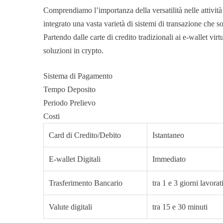
Comprendiamo l’importanza della versatilità nelle attivit
integrato una vasta varietà di sistemi di transazione che sod
Partendo dalle carte di credito tradizionali ai e-wallet virt
soluzioni in crypto.
Sistema di Pagamento
Tempo Deposito
Periodo Prelievo
Costi
Card di Credito/Debito
Istantaneo
E-wallet Digitali
Immediato
Trasferimento Bancario
tra 1 e 3 giorni lavorat
Valute digitali
tra 15 e 30 minuti