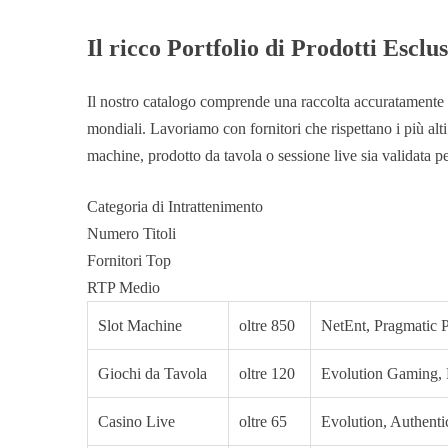
Il ricco Portfolio di Prodotti Esclus
Il nostro catalogo comprende una raccolta accuratamente sel
mondiali. Lavoriamo con fornitori che rispettano i più alti 
machine, prodotto da tavola o sessione live sia validata p
Categoria di Intrattenimento
Numero Titoli
Fornitori Top
RTP Medio
Slot Machine
oltre 850
NetEnt, Pragmatic 
Giochi da Tavola
oltre 120
Evolution Gaming, 
Casino Live
oltre 65
Evolution, Authent