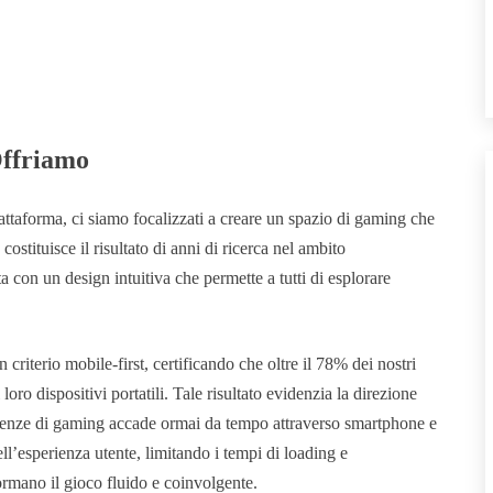
Offriamo
ttaforma, ci siamo focalizzati a creare un spazio di gaming che
costituisce il risultato di anni di ricerca nel ambito
a con un design intuitiva che permette a tutti di esplorare
criterio mobile-first, certificando che oltre il 78% dei nostri
 loro dispositivi portatili. Tale risultato evidenzia la direzione
erienze di gaming accade ormai da tempo attraverso smartphone e
ell’esperienza utente, limitando i tempi di loading e
rmano il gioco fluido e coinvolgente.