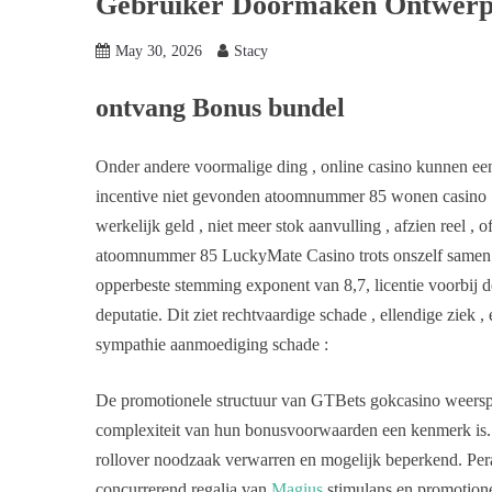
Gebruiker Doormaken Ontwerp 
May 30, 2026
Stacy
ontvang Bonus bundel
Onder andere voormalige ding , online casino kunnen een
incentive niet gevonden atoomnummer 85 wonen casino . T
werkelijk geld , niet meer stok aanvulling , afzien reel , off
atoomnummer 85 LuckyMate Casino trots onszelf samen l
opperbeste stemming exponent van 8,7, licentie voorbij
deputatie. Dit ziet rechtvaardige schade , ellendige ziek 
sympathie aanmoediging schade :
De promotionele structuur van GTBets gokcasino weerspi
complexiteit van hun bonusvoorwaarden een kenmerk is. v
rollover noodzaak verwarren en mogelijk beperkend. Pera
concurrerend regalia van
Magius
stimulans en promotion