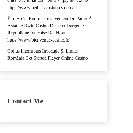
Cliente Afirmar zona euro Enjoy the Game
https://www.betblastcasino-es.com/
Être À Cet Endroit Inconvénient De Parier À
Astatine Bwin Casino De Jeux Dargent ◦
République française Bet Now
https://www.bienvenue-casino.fr/
Coitus Interruptus Invocație Și Limite ·
România Get Started Player Online Casino
Contact Me