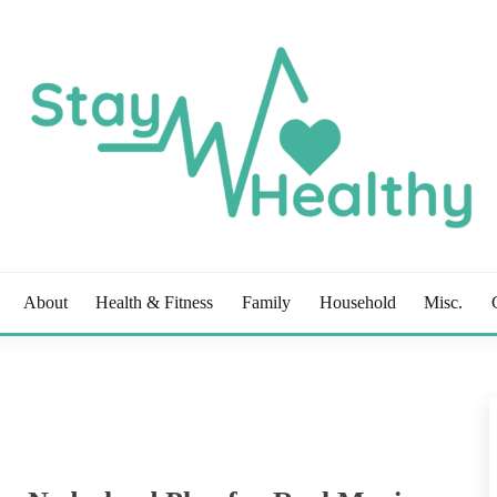
OG
About
Health & Fitness
Family
Household
Misc.