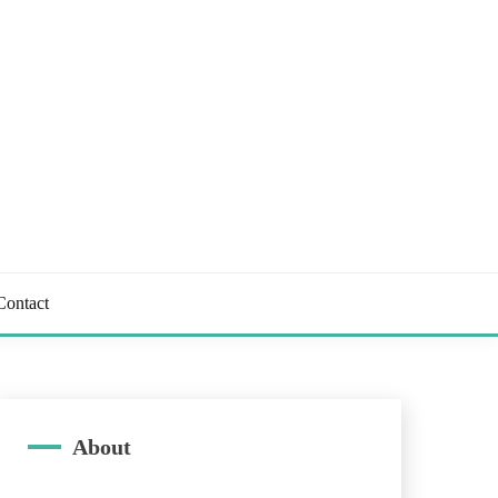
Contact
About