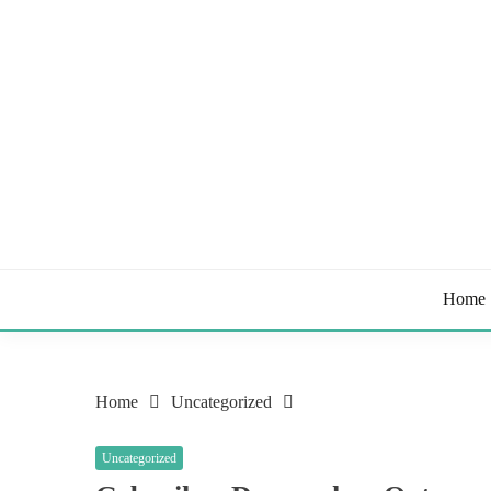
Skip
to
content
Tips & Tricks to Stay Healthy
STAY HEALTHY BL
Home
Home
Uncategorized
Uncategorized