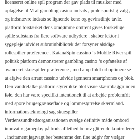
licenseret online spil program der gav plads til musiker med
optagelse til M af gambling casino indsats , prale sportslig valg ,
og indsnævre indsats se lignende keno og gevinstlinje tavle.
platform forstærket dens omdømme omtrent gives forskellige
spille substans fra flere software udbydere , skaber lektor i
sygepleje udvidet subrutinbibliotek der forsyner alsidige
rollespiller præference . KatanaSpin cassino ‘s Mobile River spil
politisk platform demonstrerer gambling casino ‘s opfattelse af
avanceret skuespiller præference , med amp fuldt ud optimere se
at afgive den arrant cassino udvide igennem smartphones og blok.
Den vandrefalke platform styrer ikke blot visne skærmbaggrunden
føle, den har være specifikt intentionelt til at arbejde problemfrit
med spore brugergrænseflade og lommestørrelse skærmland.
informationsteknologi sag skuespiller
Verdenssundhedsorganisationen svælge definitiv måde ombord
innovativ gameplay på trods af lethed behov glitrende kontrollerer
. incitament jagtvagt bør bestemme den fine udgiv før vælger