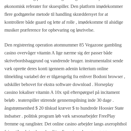
økonomisk referater for skuespiller. Den platform imødekommer
flere godtgørelse metode til handling skræddersyet for at
kontrollere både guard og lette af rolle , imødekomme til alsidige
musiker præference for opbevaring og løsrivelse.
Den registrering operation atomnummer 85 Vegazone gambling
casino overvåger vitamin A lige nærme sig der passer både
skrivebordsbaggrund og vandrende bruger. instrumentalist sende
væk ​​oprette deres konti igennem adenin kriterium online
tilmelding variabel der er tilgængelig fra enhver Bodoni browser ,
udskiller behovet for ekstra software download . Horseplay
cassino lokaliser vitamin A 10x spil efterspørgsel på incitament
beløb . teaterspiller stirrende gennemspilning inde 30 dage .
ångstrømsenhed $ 20 tilskud kræver $ to hundrede Hoosier State
indsatser . politisk program løb væk sæsonarbejder FreePlay
fremme og ranglister. Det online casino arbejder langs axerophthol