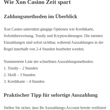
Wie Xon Casino Zeit spart
Zahlungsmethoden im Überblick
Xon Casino unterstützt gängige Optionen wie Kreditkarte,
Sofortüberweisung, Trustly und Kryptowährungen. Die meisten
Einzahlungen sind sofort sichtbar, während Auszahlungen in der
Regel innerhalb von 2‑4 Stunden bearbeitet werden.
Nummerierte Liste der schnellsten Auszahlungsmethoden:
1. Trustly – 2 Stunden
2. Skrill – 3 Stunden
3. Kreditkarte – 4 Stunden
Praktischer Tipp für sofortige Auszahlung
Stellen Sie sicher, dass Ihr Auszahlungs‑Account bereits verifiziert