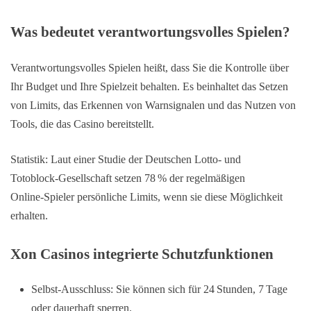
Was bedeutet verantwortungsvolles Spielen?
Verantwortungsvolles Spielen heißt, dass Sie die Kontrolle über
Ihr Budget und Ihre Spielzeit behalten. Es beinhaltet das Setzen
von Limits, das Erkennen von Warnsignalen und das Nutzen von
Tools, die das Casino bereitstellt.
Statistik: Laut einer Studie der Deutschen Lotto‑ und
Totoblock‑Gesellschaft setzen 78 % der regelmäßigen
Online‑Spieler persönliche Limits, wenn sie diese Möglichkeit
erhalten.
Xon Casinos integrierte Schutzfunktionen
Selbst‑Ausschluss: Sie können sich für 24 Stunden, 7 Tage
oder dauerhaft sperren.