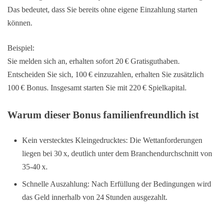
Das bedeutet, dass Sie bereits ohne eigene Einzahlung starten
können.
Beispiel:
Sie melden sich an, erhalten sofort 20 € Gratisguthaben.
Entscheiden Sie sich, 100 € einzuzahlen, erhalten Sie zusätzlich
100 € Bonus. Insgesamt starten Sie mit 220 € Spielkapital.
Warum dieser Bonus familienfreundlich ist
Kein verstecktes Kleingedrucktes: Die Wettanforderungen
liegen bei 30 x, deutlich unter dem Branchendurchschnitt von
35‑40 x.
Schnelle Auszahlung: Nach Erfüllung der Bedingungen wird
das Geld innerhalb von 24 Stunden ausgezahlt.