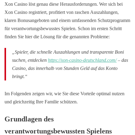
Xon Casino löst genau diese Herausforderungen. Wer sich bei
Xon Casino registriert, profitiert von raschen Auszahlungen,
klaren Bonusangeboten und einem umfassenden Schutzprogramm
für verantwortungsbewusstes Spielen. Schon im ersten Schritt
finden Sie hier die Lösung für die genannten Probleme:
„Spieler, die schnelle Auszahlungen und transparente Boni
suchen, entdecken
https://xon-casino-deutschland.com/
– das
Casino, das innerhalb von Stunden Geld auf das Konto
bringt.“
Im Folgenden zeigen wir, wie Sie diese Vorteile optimal nutzen
und gleichzeitig Ihre Familie schützen.
Grundlagen des
verantwortungsbewussten Spielens