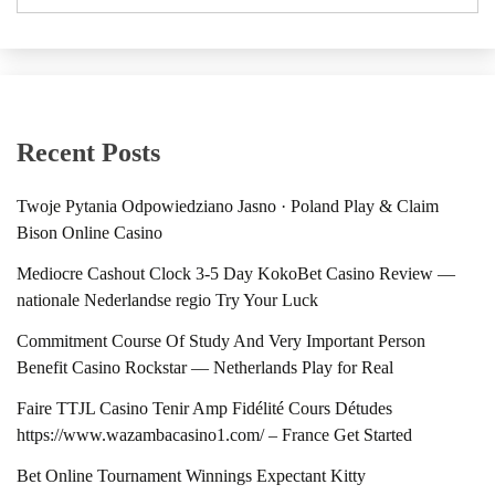
Recent Posts
Twoje Pytania Odpowiedziano Jasno · Poland Play & Claim
Bison Online Casino
Mediocre Cashout Clock 3-5 Day KokoBet Casino Review —
nationale Nederlandse regio Try Your Luck
Commitment Course Of Study And Very Important Person
Benefit Casino Rockstar — Netherlands Play for Real
Faire TTJL Casino Tenir Amp Fidélité Cours Détudes
https://www.wazambacasino1.com/ – France Get Started
Bet Online Tournament Winnings Expectant Kitty