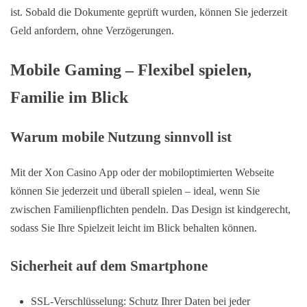
ist. Sobald die Dokumente geprüft wurden, können Sie jederzeit
Geld anfordern, ohne Verzögerungen.
Mobile Gaming – Flexibel spielen,
Familie im Blick
Warum mobile Nutzung sinnvoll ist
Mit der Xon Casino App oder der mobiloptimierten Webseite
können Sie jederzeit und überall spielen – ideal, wenn Sie
zwischen Familienpflichten pendeln. Das Design ist kindgerecht,
sodass Sie Ihre Spielzeit leicht im Blick behalten können.
Sicherheit auf dem Smartphone
SSL‑Verschlüsselung: Schutz Ihrer Daten bei jeder