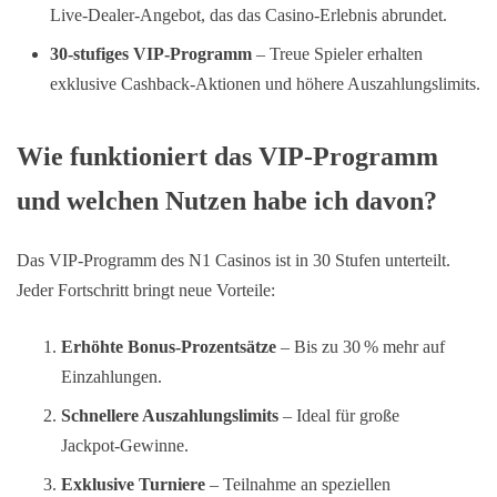
Live‑Dealer‑Angebot, das das Casino‑Erlebnis abrundet.
30‑stufiges VIP‑Programm
– Treue Spieler erhalten
exklusive Cashback‑Aktionen und höhere Auszahlungslimits.
Wie funktioniert das VIP‑Programm
und welchen Nutzen habe ich davon?
Das VIP‑Programm des N1 Casinos ist in 30 Stufen unterteilt.
Jeder Fortschritt bringt neue Vorteile:
Erhöhte Bonus‑Prozentsätze
– Bis zu 30 % mehr auf
Einzahlungen.
Schnellere Auszahlungslimits
– Ideal für große
Jackpot‑Gewinne.
Exklusive Turniere
– Teilnahme an speziellen