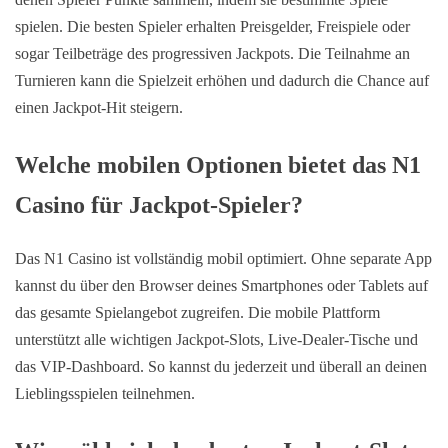
spielen. Die besten Spieler erhalten Preisgelder, Freispiele oder
sogar Teilbeträge des progressiven Jackpots. Die Teilnahme an
Turnieren kann die Spielzeit erhöhen und dadurch die Chance auf
einen Jackpot‑Hit steigern.
Welche mobilen Optionen bietet das N1
Casino für Jackpot‑Spieler?
Das N1 Casino ist vollständig mobil optimiert. Ohne separate App
kannst du über den Browser deines Smartphones oder Tablets auf
das gesamte Spielangebot zugreifen. Die mobile Plattform
unterstützt alle wichtigen Jackpot‑Slots, Live‑Dealer‑Tische und
das VIP‑Dashboard. So kannst du jederzeit und überall an deinen
Lieblingsspielen teilnehmen.