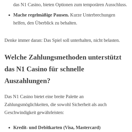
das N1 Casino, bieten Optionen zum temporären Ausschluss.
Mache regelmäßige Pausen.
Kurze Unterbrechungen
helfen, den Überblick zu behalten.
Denke immer daran: Das Spiel soll unterhalten, nicht belasten.
Welche Zahlungsmethoden unterstützt
das N1 Casino für schnelle
Auszahlungen?
Das N1 Casino bietet eine breite Palette an
Zahlungsmöglichkeiten, die sowohl Sicherheit als auch
Geschwindigkeit gewährleisten:
Kredit‑ und Debitkarten (Visa, Mastercard)