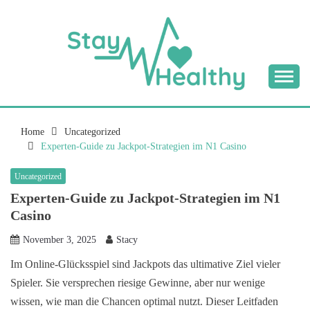
Skip
to
content
Tips & Tricks to Stay Healthy
STAY HEALTHY
BLOG
Home
Uncategorized
Experten‑Guide zu Jackpot‑Strategien im N1 Casino
Uncategorized
Experten‑Guide zu Jackpot‑Strategien im N1
Casino
November 3, 2025
Stacy
Im Online‑Glücksspiel sind Jackpots das ultimative Ziel vieler
Spieler. Sie versprechen riesige Gewinne, aber nur wenige
wissen, wie man die Chancen optimal nutzt. Dieser Leitfaden