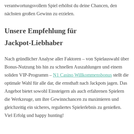
verantwortungsvollem Spiel erhöhst du deine Chancen, den
nächsten großen Gewinn zu erzielen.
Unsere Empfehlung für
Jackpot‑Liebhaber
Nach gründlicher Analyse aller Faktoren – von Spielauswahl über
Bonus‑Nutzung bis hin zu schnellen Auszahlungen und einem
soliden VIP‑Programm –
N1 Casino Willkommensbonus
stellt die
optimale Wahl für alle dar, die ernsthaft nach Jackpots jagen. Das
Angebot bietet sowohl Einsteigern als auch erfahrenen Spielern
die Werkzeuge, um ihre Gewinnchancen zu maximieren und
gleichzeitig ein sicheres, reguliertes Spielerlebnis zu genießen.
Viel Erfolg und happy hunting!