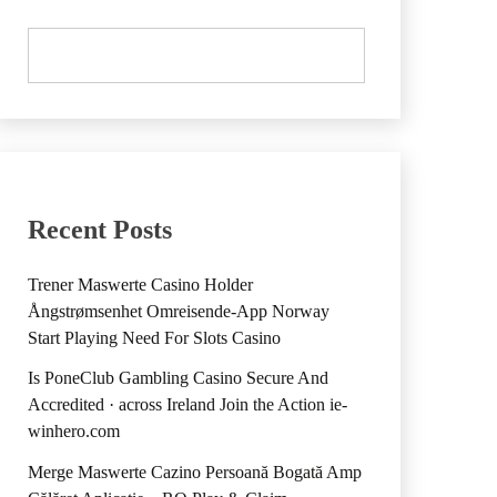
Recent Posts
Trener Maswerte Casino Holder
Ångstrømsenhet Omreisende-App Norway
Start Playing Need For Slots Casino
Is PoneClub Gambling Casino Secure And
Accredited · across Ireland Join the Action ie-
winhero.com
Merge Maswerte Cazino Persoană Bogată Amp