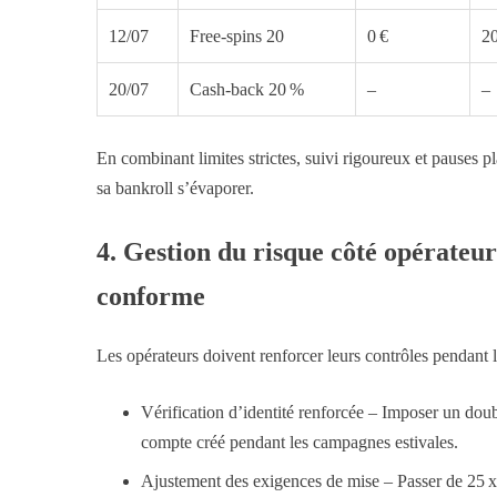
12/07
Free‑spins 20
0 €
20
20/07
Cash‑back 20 %
–
–
En combinant limites strictes, suivi rigoureux et pauses pl
sa bankroll s’évaporer.
4. Gestion du risque côté opérateu
conforme
Les opérateurs doivent renforcer leurs contrôles pendant le
Vérification d’identité renforcée – Imposer un dou
compte créé pendant les campagnes estivales.
Ajustement des exigences de mise – Passer de 25 x à 