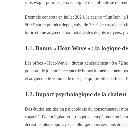
sans wager pour les jeux en argent réel, afin de se démar
Exemple concret : en juillet 2024, le casino “SunSpin” 
500 € sur le premier dépôt, suivi de 30 % de cash‑back
trafic et une augmentation notable des dépôts moyens, prou
1.1. Bonus « Heat‑Wave » : la logique de
Les offres « Heat‑Wave » durent généralement 48 à 72 heu
poussant le joueur à accepter le bonus immédiatement pou
et augmente le volume de mise, ce qui profite à la fois à l
1.2. Impact psychologique de la chaleur
Des études rapides en psychologie du consommateur montre
capacité d’autorégulation. Lorsque la température ambian
décisions plus impulsives, à allonger leurs sessions de jeu