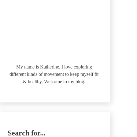
My name is Katherine. I love exploring
different kinds of movement to keep myself fit
& healthy. Welcome to my blog.
Search for...