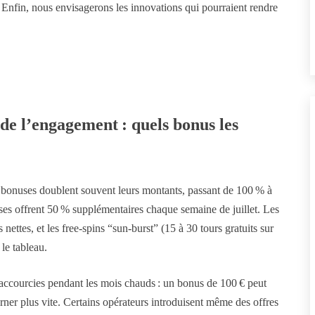
 Enfin, nous envisagerons les innovations qui pourraient rendre
de l’engagement : quels bonus les
me bonuses doublent souvent leurs montants, passant de 100 % à
ses offrent 50 % supplémentaires chaque semaine de juillet. Les
ettes, et les free‑spins “sun‑burst” (15 à 30 tours gratuits sur
le tableau.
accourcies pendant les mois chauds : un bonus de 100 € peut
urner plus vite. Certains opérateurs introduisent même des offres