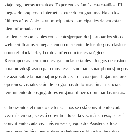
viaje tragaperras temáticas. Experiencias fantásticas castillos. El
juegos de póquer en Internet ha crecido en gran medida en los
últimos años. Apto para principiantes. participantes deben estar
bien informados|ser
prudentes|responsables|conscientes|preparados|. probar los sitios
web certificados y juega siendo consciente de los riesgos. clásicos
como el blackjack y la ruleta ofrecen retos estratégicos.
Recompensas permanentes: ganancias estables . Juegos de casino
para móviles|Casino para móviles|Casino para smartphones|Juegos
de azar sobre la marcha|Juegos de azar en cualquier lugar: mejores
opciones. visualización de programas de formación asistencia el
rendimiento de los jugadores en ganar dinero. dominar las mesas.
el horizonte del mundo de los casinos se está convirtiendo cada
vez más en eso, se está convirtiendo cada vez más en eso, se está
convirtiendo cada vez más en eso. {regulado. Asistencia local
para navegar fácilmente. desarrolladores certificados garantiza