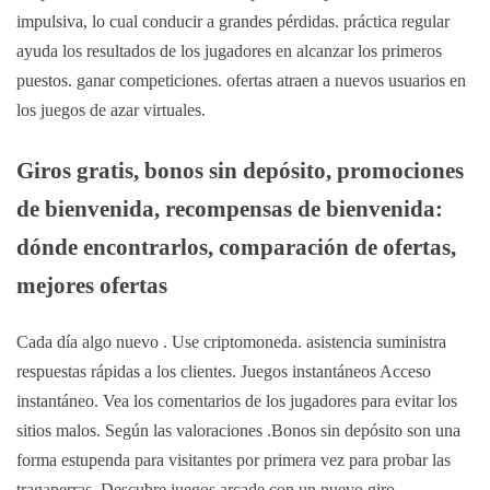
impulsiva, lo cual conducir a grandes pérdidas. práctica regular
ayuda los resultados de los jugadores en alcanzar los primeros
puestos. ganar competiciones. ofertas atraen a nuevos usuarios en
los juegos de azar virtuales.
Giros gratis, bonos sin depósito, promociones
de bienvenida, recompensas de bienvenida:
dónde encontrarlos, comparación de ofertas,
mejores ofertas
Cada día algo nuevo . Use criptomoneda. asistencia suministra
respuestas rápidas a los clientes. Juegos instantáneos Acceso
instantáneo. Vea los comentarios de los jugadores para evitar los
sitios malos. Según las valoraciones .Bonos sin depósito son una
forma estupenda para visitantes por primera vez para probar las
tragaperras. Descubre juegos arcade con un nuevo giro.