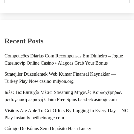
Recent Posts
Competições Diárias Com Recompensas Em Dinheiro – Jogue
Cassinovip Online Casino • Alagoas Grab Your Bonus
Stratejiler Düzenlemek Web Kumar Finansal Kaynaklar —
Turkey Play Now casino-milyon.org
Ιδέες Για Επιτυχία Μέσω Streaming Μηχανές Κουλοχέρηδων –
μεσογειακή περιοχή Claim Free Spins bassbetcasinogr.com
Visitors Are Able To Get Offers By Logging In Every Day. – NO
Play Instantly betibetnorge.com
Código De Bônus Sem Depósito Hash Lucky