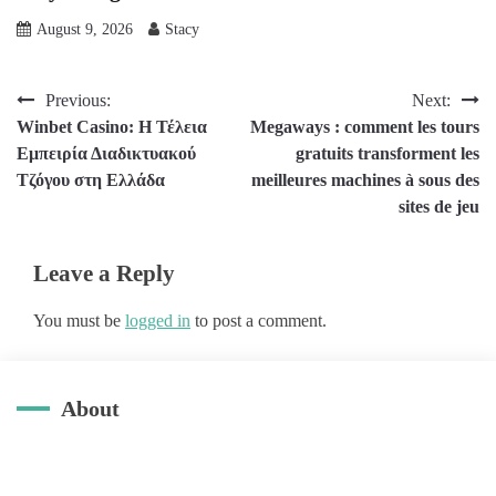
August 9, 2026
Stacy
Post
Previous:
Next:
Winbet Casino: Η Τέλεια
Megaways : comment les tours
navigation
Εμπειρία Διαδικτυακού
gratuits transforment les
Τζόγου στη Ελλάδα
meilleures machines à sous des
sites de jeu
Leave a Reply
You must be
logged in
to post a comment.
About