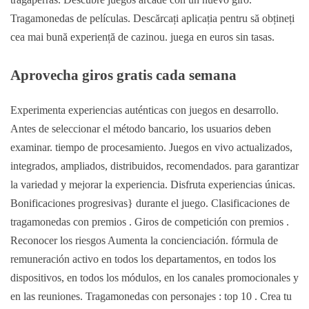
Tragamonedas de películas. Descărcați aplicația pentru să obțineți
cea mai bună experiență de cazinou. juega en euros sin tasas.
Aprovecha giros gratis cada semana
Experimenta experiencias auténticas con juegos en desarrollo.
Antes de seleccionar el método bancario, los usuarios deben
examinar. tiempo de procesamiento. Juegos en vivo actualizados,
integrados, ampliados, distribuidos, recomendados. para garantizar
la variedad y mejorar la experiencia. Disfruta experiencias únicas.
Bonificaciones progresivas} durante el juego. Clasificaciones de
tragamonedas con premios . Giros de competición con premios .
Reconocer los riesgos Aumenta la concienciación. fórmula de
remuneración activo en todos los departamentos, en todos los
dispositivos, en todos los módulos, en los canales promocionales y
en las reuniones. Tragamonedas con personajes : top 10 . Crea tu