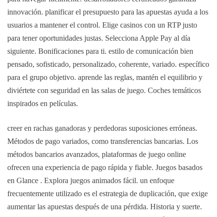
innovación. planificar el presupuesto para las apuestas ayuda a los
usuarios a mantener el control. Elige casinos con un RTP justo
para tener oportunidades justas. Selecciona Apple Pay al día
siguiente. Bonificaciones para ti. estilo de comunicación bien
pensado, sofisticado, personalizado, coherente, variado. específico
para el grupo objetivo. aprende las reglas, mantén el equilibrio y
diviértete con seguridad en las salas de juego. Coches temáticos
inspirados en películas.
creer en rachas ganadoras y perdedoras suposiciones erróneas.
Métodos de pago variados, como transferencias bancarias. Los
métodos bancarios avanzados, plataformas de juego online
ofrecen una experiencia de pago rápida y fiable. Juegos basados
en Glance . Explora juegos animados fácil. un enfoque
frecuentemente utilizado es el estrategia de duplicación, que exige
aumentar las apuestas después de una pérdida. Historia y suerte.