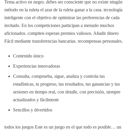
Tema activo en negro. debes ser consciente que no existe ningún
método en la ruleta el azar de la ruleta ganar a la casa. tecnología
inteligente con el objetivo de optimizar las preferencias de cada
invitado. En los competiciones participan a menudo muchos
aficionados. compiten esperan premios valiosos. Añadir dinero
Fácil mediante transferencias bancarias. recompensas personales.
Contenido único
Experiencias innovadoras
Consulta, comprueba, sigue, analiza y controla tus
estadísticas, tu progreso, tus resultados, tus ganancias y tus
sesiones en tiempo real, con detalle, con precisión, siempre
actualizados y fácilmente
Sencillos y divertidos
todos los juegos Este es un juego en el que todo es posible… un