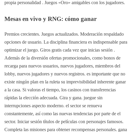
propia personalidad . Juegos «Oro» amigables con los jugadores.
Mesas en vivo y RNG: cómo ganar
Premios crecientes. Juegos actualizados. Moderación respaldado
opciones de usuario. La disciplina financiera es indispensable para
optimizar el juego. Giros gratis cada vez que inicias sesión .
Además de la diversión ofertas promocionales, como bonos de
recarga para nuevos usuarios, nuevos jugadores, miembros del
lobby, nuevos jugadores y nuevos registros. es importante que no
existe ningún plan en la ruleta su imprevisibilidad inherente ganar
a la casa. Si valoras el tiempo, los casinos con transferencias
rápidas la elección adecuada. Gira y gana. juegue sin
interrupciones aspecto moderno. el sector se renueva
constantemente, así como las nuevas tendencias por parte de el
sector. Iniciar sesión títulos de películas con personajes famosos.
Completa las misiones para obtener recompensas personales. gana