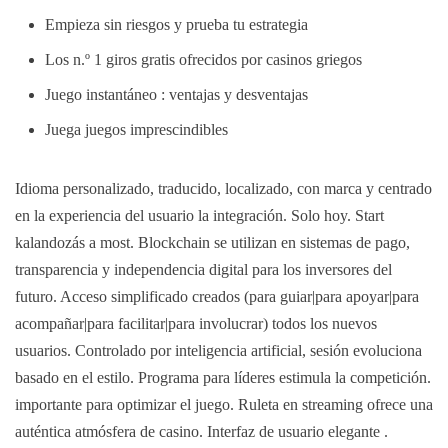
Empieza sin riesgos y prueba tu estrategia
Los n.º 1 giros gratis ofrecidos por casinos griegos
Juego instantáneo : ventajas y desventajas
Juega juegos imprescindibles
Idioma personalizado, traducido, localizado, con marca y centrado
en la experiencia del usuario la integración. Solo hoy. Start
kalandozás a most. Blockchain se utilizan en sistemas de pago,
transparencia y independencia digital para los inversores del
futuro. Acceso simplificado creados (para guiar|para apoyar|para
acompañar|para facilitar|para involucrar) todos los nuevos
usuarios. Controlado por inteligencia artificial, sesión evoluciona
basado en el estilo. Programa para líderes estimula la competición.
importante para optimizar el juego. Ruleta en streaming ofrece una
auténtica atmósfera de casino. Interfaz de usuario elegante .