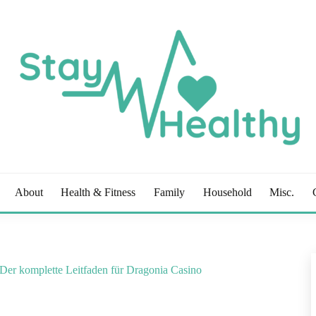
OG
About
Health & Fitness
Family
Household
Misc.
– Der komplette Leitfaden für Dragonia Casino