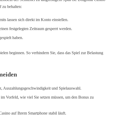
f zu behalten:
its lassen sich direkt im Konto einstellen.
einen festgelegten Zeitraum gesperrt werden.
gespielt haben.
ielen beginnen. So verhindern Sie, dass das Spiel zur Belastung
rmeiden
nz, Auszahlungsgeschwindigkeit und Spielauswahl.
im Vorfeld, wie viel Sie setzen müssen, um den Bonus zu
asino auf Ihrem Smartphone stabil läuft.