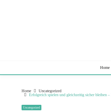
Skip
to
content
Tips & Tricks to Stay Healthy
STAY HEALTHY BL
Home
Home
Uncategorized
Erfolgreich spielen und gleichzeitig sicher bleiben 
Uncategorized