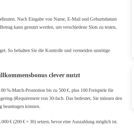
 Minuten. Nach Eingabe von Name, E‑Mail und Geburtsdatum
 Betrag kann genutzt werden, um verschiedene Slots zu testen,
dget. So behalten Sie die Kontrolle und vermeiden unnötige
Willkommensbonus clever nutzt
0 %‑Match‑Promotion bis zu 500 €, plus 100 Freispiele für
agering‑)Requirement von 30‑fach. Das bedeutet, Sie müssen den
g beantragen können.
.000 € (200 € × 30) setzen, bevor eine Auszahlung möglich ist.