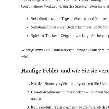
bietet mehrere Werkzeuge, um das Spielverhalten im Grif
Selbstlimit setzen – Tages‑, Wochen‑ und Monatslim
Selbstausschluss – Bei Bedarf kann das Konto für 
Spielzeit‑Tracker – Zeigt an, wie lange Sie bereits 
Wichtig: Immer ein Limit festlegen, bevor Sie mit dem Sp
wird.
Häufige Fehler und wie Sie sie ve
Nur den Bonus vergleichen – Ignorieren Sie Lize
Umsatz‑Requirement unterschätzen – Rechnen Sie 
nutzen.
Keine mobilen Tests machen – Prüfen Sie, ob das C