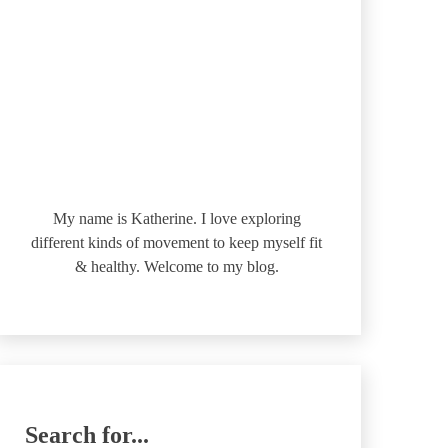
My name is Katherine. I love exploring
different kinds of movement to keep myself fit
& healthy. Welcome to my blog.
Search for...