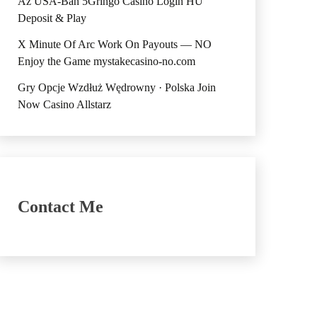
Az USA-Ban 5Gringo Casino Login HU
Deposit & Play
X Minute Of Arc Work On Payouts — NO
Enjoy the Game mystakecasino-no.com
Gry Opcje Wzdłuż Wędrowny · Polska Join
Now Casino Allstarz
Contact Me