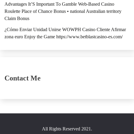
Advantages It’S Important To Gamble Web-Based Casino
Roulette Place of Chance Bonus • national Australian territory
Claim Bonus
¿Cómo Enviar Unidad Unirse WOWPH Casino Cliente Afirmar
zona euro Enjoy the Game https://www.betblastcasino-es.com/
Contact Me
All Rights Reserved 2021.