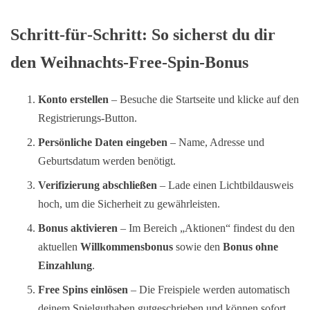
Schritt‑für‑Schritt: So sicherst du dir
den Weihnachts‑Free‑Spin‑Bonus
Konto erstellen
– Besuche die Startseite und klicke auf den
Registrierungs‑Button.
Persönliche Daten eingeben
– Name, Adresse und
Geburtsdatum werden benötigt.
Verifizierung abschließen
– Lade einen Lichtbildausweis
hoch, um die Sicherheit zu gewährleisten.
Bonus aktivieren
– Im Bereich „Aktionen“ findest du den
aktuellen
Willkommensbonus
sowie den
Bonus ohne
Einzahlung
.
Free Spins einlösen
– Die Freispiele werden automatisch
deinem Spielguthaben gutgeschrieben und können sofort