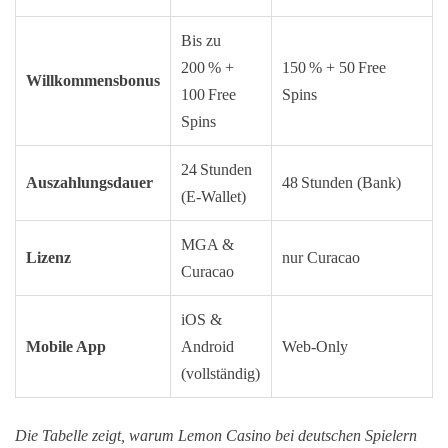
Bis zu
200 % +
150 % + 50 Free
Willkommensbonus
100 Free
Spins
Spins
24 Stunden
Auszahlungsdauer
48 Stunden (Bank)
(E‑Wallet)
MGA &
Lizenz
nur Curacao
Curacao
iOS &
Mobile App
Android
Web‑Only
(vollständig)
Die Tabelle zeigt, warum Lemon Casino bei deutschen Spielern