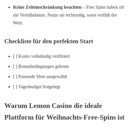
Keine Zeiteinschränkung beachten
– Free Spins haben oft
ein Verfallsdatum. Nutze sie rechtzeitig, sonst verfällt der
Wert.
Checkliste für den perfekten Start
[ ] Konto vollständig verifiziert
[ ] Bonusbedingungen gelesen
[ ] Passende Slots ausgewählt
[ ] Tagesbudget festgelegt
Warum Lemon Casino die ideale
Plattform für Weihnachts‑Free‑Spins ist