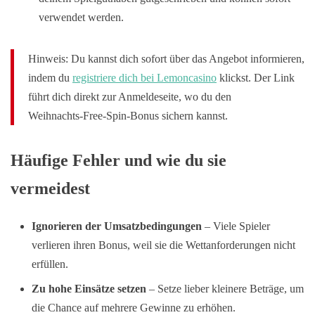
verwendet werden.
Hinweis: Du kannst dich sofort über das Angebot informieren,
indem du
registriere dich bei Lemoncasino
klickst. Der Link
führt dich direkt zur Anmeldeseite, wo du den
Weihnachts‑Free‑Spin‑Bonus sichern kannst.
Häufige Fehler und wie du sie
vermeidest
Ignorieren der Umsatzbedingungen
– Viele Spieler
verlieren ihren Bonus, weil sie die Wettanforderungen nicht
erfüllen.
Zu hohe Einsätze setzen
– Setze lieber kleinere Beträge, um
die Chance auf mehrere Gewinne zu erhöhen.