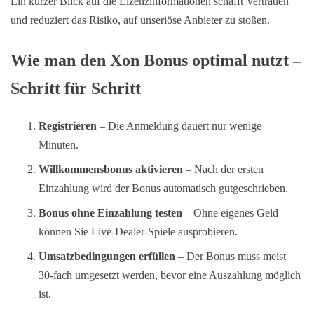
Ein kurzer Blick auf die Lizenzinformationen schafft Vertrauen
und reduziert das Risiko, auf unseriöse Anbieter zu stoßen.
Wie man den Xon Bonus optimal nutzt –
Schritt für Schritt
Registrieren
– Die Anmeldung dauert nur wenige
Minuten.
Willkommensbonus aktivieren
– Nach der ersten
Einzahlung wird der Bonus automatisch gutgeschrieben.
Bonus ohne Einzahlung testen
– Ohne eigenes Geld
können Sie Live‑Dealer‑Spiele ausprobieren.
Umsatzbedingungen erfüllen
– Der Bonus muss meist
30‑fach umgesetzt werden, bevor eine Auszahlung möglich
ist.