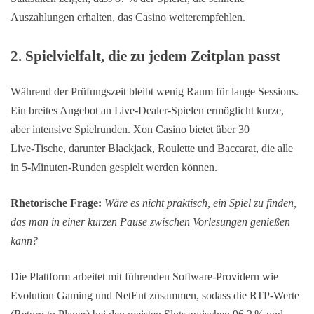
Auszahlungen erhalten, das Casino weiterempfehlen.
2. Spielvielfalt, die zu jedem Zeitplan passt
Während der Prüfungszeit bleibt wenig Raum für lange Sessions.
Ein breites Angebot an Live‑Dealer‑Spielen ermöglicht kurze,
aber intensive Spielrunden. Xon Casino bietet über 30
Live‑Tische, darunter Blackjack, Roulette und Baccarat, die alle
in 5‑Minuten‑Runden gespielt werden können.
Rhetorische Frage:
Wäre es nicht praktisch, ein Spiel zu finden,
das man in einer kurzen Pause zwischen Vorlesungen genießen
kann?
Die Plattform arbeitet mit führenden Software‑Providern wie
Evolution Gaming und NetEnt zusammen, sodass die RTP‑Werte