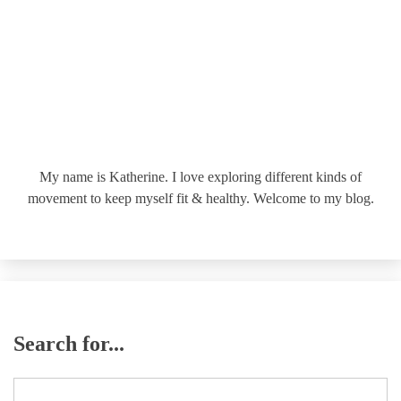
My name is Katherine. I love exploring different kinds of
movement to keep myself fit & healthy. Welcome to my blog.
Search for...