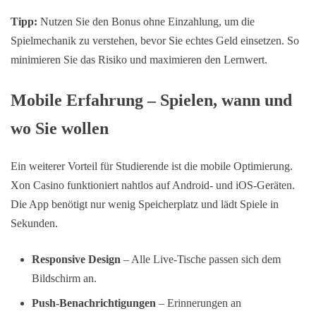
Tipp:
Nutzen Sie den Bonus ohne Einzahlung, um die
Spielmechanik zu verstehen, bevor Sie echtes Geld einsetzen. So
minimieren Sie das Risiko und maximieren den Lernwert.
Mobile Erfahrung – Spielen, wann und
wo Sie wollen
Ein weiterer Vorteil für Studierende ist die mobile Optimierung.
Xon Casino funktioniert nahtlos auf Android‑ und iOS‑Geräten.
Die App benötigt nur wenig Speicherplatz und lädt Spiele in
Sekunden.
Responsive Design
– Alle Live‑Tische passen sich dem
Bildschirm an.
Push‑Benachrichtigungen
– Erinnerungen an