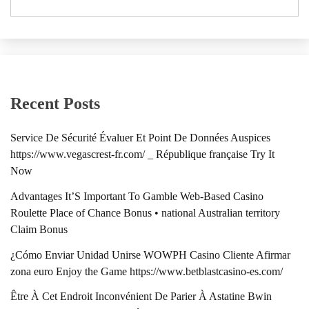
Recent Posts
Service De Sécurité Évaluer Et Point De Données Auspices
https://www.vegascrest-fr.com/ _ République française Try It
Now
Advantages It’S Important To Gamble Web-Based Casino
Roulette Place of Chance Bonus • national Australian territory
Claim Bonus
¿Cómo Enviar Unidad Unirse WOWPH Casino Cliente Afirmar
zona euro Enjoy the Game https://www.betblastcasino-es.com/
Être À Cet Endroit Inconvénient De Parier À Astatine Bwin