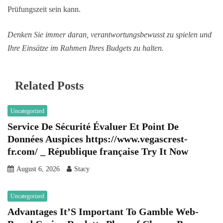
Prüfungszeit sein kann.
Denken Sie immer daran, verantwortungsbewusst zu spielen und
Ihre Einsätze im Rahmen Ihres Budgets zu halten.
Related Posts
Uncategorized
Service De Sécurité Évaluer Et Point De
Données Auspices https://www.vegascrest-
fr.com/ _ République française Try It Now
August 6, 2026
Stacy
Uncategorized
Advantages It’S Important To Gamble Web-