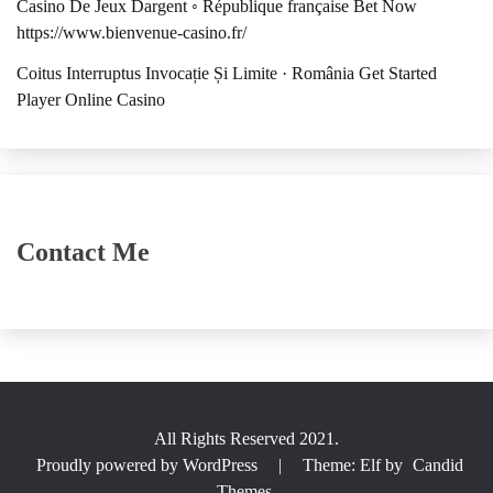
Casino De Jeux Dargent ◦ République française Bet Now
https://www.bienvenue-casino.fr/
Coitus Interruptus Invocație Și Limite · România Get Started
Player Online Casino
Contact Me
All Rights Reserved 2021.
Proudly powered by WordPress
|
Theme: Elf by
Candid
Themes
.