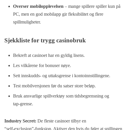
Overser mobilopplevelsen
– mange spillere spiller kun på
PC, men en god mobilapp gir fleksibilitet og flere
spillmuligheter.
Sjekkliste for trygg casinobruk
Bekreft at casinoet har en gyldig lisens.
Les vilkårene for bonuser nøye.
Sett innskudds‑ og uttaksgrense i kontoinnstillingene.
Test mobilversjonen før du satser store beløp.
Bruk ansvarlige spillverktøy som tidsbegrensning og
tap‑grense.
Industry Secret:
De fleste casinoer tilbyr en
“self‑exclusion”‑funksjon. Aktiver den hvis du føler at spillingen