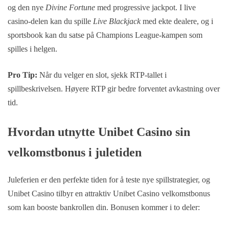
og den nye
Divine Fortune
med progressive jackpot. I live
casino‑delen kan du spille
Live Blackjack
med ekte dealere, og i
sportsbook kan du satse på Champions League‑kampen som
spilles i helgen.
Pro Tip:
Når du velger en slot, sjekk RTP‑tallet i
spillbeskrivelsen. Høyere RTP gir bedre forventet avkastning over
tid.
Hvordan utnytte Unibet Casino sin
velkomstbonus i juletiden
Juleferien er den perfekte tiden for å teste nye spillstrategier, og
Unibet Casino tilbyr en attraktiv Unibet Casino velkomstbonus
som kan booste bankrollen din. Bonusen kommer i to deler: