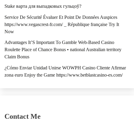
Stake варта для выпадковых гульцоў?
Service De Sécurité Évaluer Et Point De Données Auspices
https://www.vegascrest-fr.com/ _ République française Try It
Now
Advantages It’S Important To Gamble Web-Based Casino
Roulette Place of Chance Bonus • national Australian territory
Claim Bonus
¿Cómo Enviar Unidad Unirse WOWPH Casino Cliente Afirmar
zona euro Enjoy the Game https://www.betblastcasino-es.com/
Contact Me