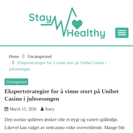
Skip
to
content
Tips & Tricks to Stay Healthy
STAY HEALTHY
BLOG
Home
Uncategorized
Ekspertstrategier for å vinne stort på Unibet Casino i
julesesongen
Uncategorized
Ekspertstrategier for å vinne stort på Unibet
Casino i julesesongen
March 15, 2026
Stacy
Den norske spilleren ønsker ofte et trygt og variert spillmiljø.
Likevel kan valget av nettcasino virke overveldende. Mange blir