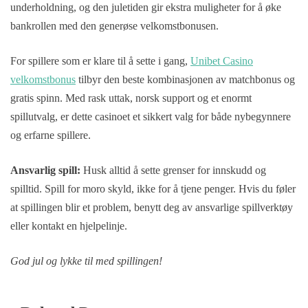
underholdning, og den juletiden gir ekstra muligheter for å øke
bankrollen med den generøse velkomstbonusen.
For spillere som er klare til å sette i gang,
Unibet Casino
velkomstbonus
tilbyr den beste kombinasjonen av matchbonus og
gratis spinn. Med rask uttak, norsk support og et enormt
spillutvalg, er dette casinoet et sikkert valg for både nybegynnere
og erfarne spillere.
Ansvarlig spill:
Husk alltid å sette grenser for innskudd og
spilltid. Spill for moro skyld, ikke for å tjene penger. Hvis du føler
at spillingen blir et problem, benytt deg av ansvarlige spillverktøy
eller kontakt en hjelpelinje.
God jul og lykke til med spillingen!