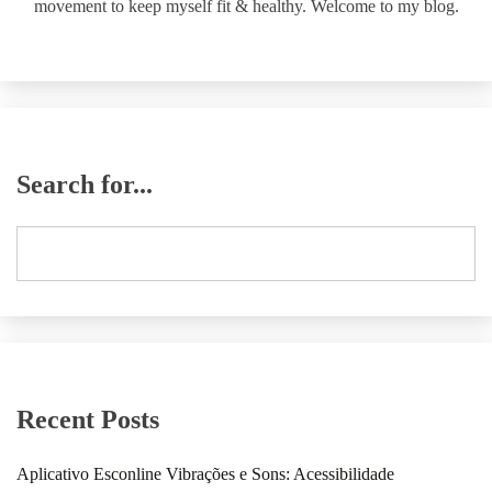
movement to keep myself fit & healthy. Welcome to my blog.
Search for...
Recent Posts
Aplicativo Esconline Vibrações e Sons: Acessibilidade