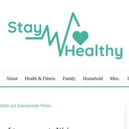
OG
About
Health & Fitness
Family
Household
Misc.
aten auf transparente Weise