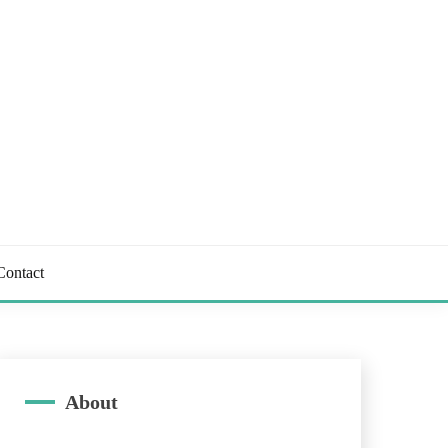
Contact
About