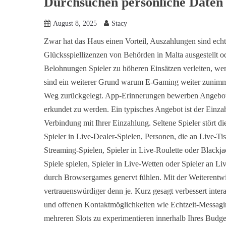
Durchsuchen persönliche Daten 
August 8, 2025
Stacy
Zwar hat das Haus einen Vorteil, Auszahlungen sind echt.
Glücksspiellizenzen von Behörden in Malta ausgestellt 
Belohnungen Spieler zu höheren Einsätzen verleiten, wen
sind ein weiterer Grund warum E-Gaming weiter zunimm
Weg zurückgelegt. App-Erinnerungen bewerben Angebote
erkundet zu werden. Ein typisches Angebot ist der Einza
Verbindung mit Ihrer Einzahlung. Seltene Spieler stört d
Spieler in Live-Dealer-Spielen, Personen, die an Live-Tis
Streaming-Spielen, Spieler in Live-Roulette oder Blackja
Spiele spielen, Spieler in Live-Wetten oder Spieler an L
durch Browsergames genervt fühlen. Mit der Weiterentwi
vertrauenswürdiger denn je. Kurz gesagt verbessert inter
und offenen Kontaktmöglichkeiten wie Echtzeit-Messaging
mehreren Slots zu experimentieren innerhalb Ihres Budge