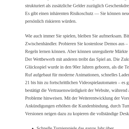
strukturiert als zusätzliche Gelder zuzüglich Geschenkd
Es gibt einen inhärenten Risikoschutz — Sie können neu
persönlich riskieren würden.
Wie auch immer Sie spielen, bleiben Sie aufmerksam. Bi
Zwischenhändler. Probieren Sie kostenlose Demos aus – v
Regeln lernen können. Aber können unregulierte Märkte d
Der Wettbewerb mit anderen treibt das Spiel an. Die Zuku
Glücksspiel wurde in den 90er Jahren geboren, als die T
Ruf aufgebaut für moderne Animationen, schnelles Laden
21 bis hin zu fortschrittlichen Videospielautomaten – es 
bestätigt die Vertrauenswürdigkeit der Website, während
Probleme hinweisen. Mit der Weiterentwicklung der Vorsc
Ankündigungen erhöhen die Kundenbindung, durch Turn
Versionen neigen dazu zu kopieren die vollständige Desk
Schnelle Turnierspiele das ganze Jahr über