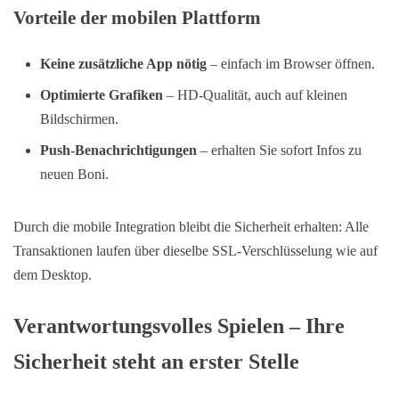
Vorteile der mobilen Plattform
Keine zusätzliche App nötig
– einfach im Browser öffnen.
Optimierte Grafiken
– HD‑Qualität, auch auf kleinen
Bildschirmen.
Push‑Benachrichtigungen
– erhalten Sie sofort Infos zu
neuen Boni.
Durch die mobile Integration bleibt die Sicherheit erhalten: Alle
Transaktionen laufen über dieselbe SSL‑Verschlüsselung wie auf
dem Desktop.
Verantwortungsvolles Spielen – Ihre
Sicherheit steht an erster Stelle