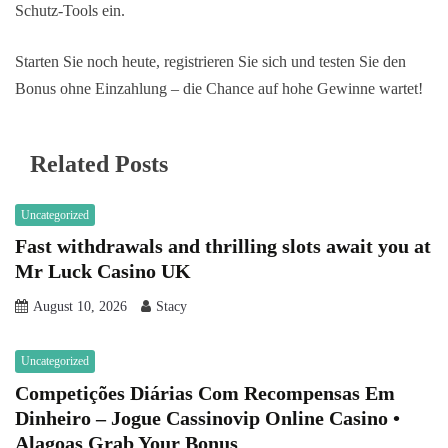
Schutz‑Tools ein.
Starten Sie noch heute, registrieren Sie sich und testen Sie den
Bonus ohne Einzahlung – die Chance auf hohe Gewinne wartet!
Related Posts
Uncategorized
Fast withdrawals and thrilling slots await you at
Mr Luck Casino UK
August 10, 2026
Stacy
Uncategorized
Competições Diárias Com Recompensas Em
Dinheiro – Jogue Cassinovip Online Casino •
Alagoas Grab Your Bonus