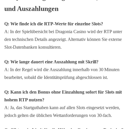
und Auszahlungen
Q: Wie finde ich die RTP‑Werte für einzelne Slots?
A: In der Spielübersicht bei Dragonia Casino wird der RTP unter
den technischen Details angezeigt. Alternativ können Sie externe
Slot‑Datenbanken konsultieren.
Q: Wie lange dauert eine Auszahlung mit Skrill?
A: In der Regel wird die Auszahlung innerhalb von 30 Minuten
bearbeitet, sobald die Identitätsprüfung abgeschlossen ist.
Q: Kann ich den Bonus ohne Einzahlung sofort für Slots mit
hohem RTP nutzen?
A: Ja, das Startguthaben kann auf allen Slots eingesetzt werden,
jedoch gelten die üblichen Wettanforderungen von 30‑fach.