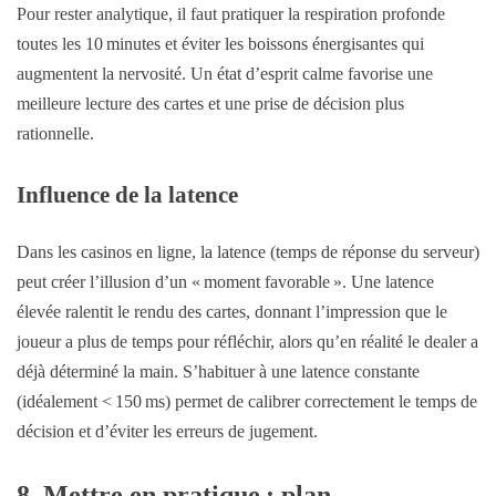
Pour rester analytique, il faut pratiquer la respiration profonde
toutes les 10 minutes et éviter les boissons énergisantes qui
augmentent la nervosité. Un état d’esprit calme favorise une
meilleure lecture des cartes et une prise de décision plus
rationnelle.
Influence de la latence
Dans les casinos en ligne, la latence (temps de réponse du serveur)
peut créer l’illusion d’un « moment favorable ». Une latence
élevée ralentit le rendu des cartes, donnant l’impression que le
joueur a plus de temps pour réfléchir, alors qu’en réalité le dealer a
déjà déterminé la main. S’habituer à une latence constante
(idéalement < 150 ms) permet de calibrer correctement le temps de
décision et d’éviter les erreurs de jugement.
8. Mettre en pratique : plan