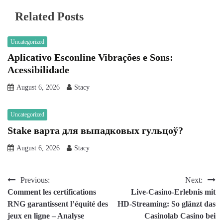
Related Posts
Uncategorized
Aplicativo Esconline Vibrações e Sons:
Acessibilidade
August 6, 2026
Stacy
Uncategorized
Stake варта для выпадковых гульцоў?
August 6, 2026
Stacy
Post
Previous:
Next:
Comment les certifications
Live‑Casino‑Erlebnis mit
navigation
RNG garantissent l’équité des
HD‑Streaming: So glänzt das
jeux en ligne – Analyse
Casinolab Casino bei