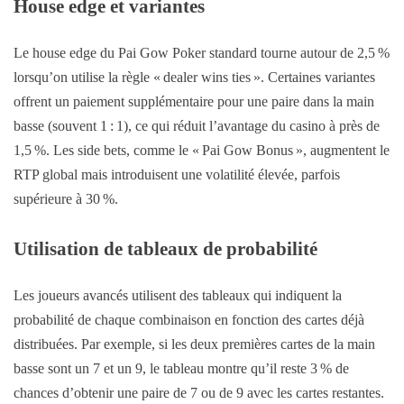
House edge et variantes
Le house edge du Pai Gow Poker standard tourne autour de 2,5 %
lorsqu’on utilise la règle « dealer wins ties ». Certaines variantes
offrent un paiement supplémentaire pour une paire dans la main
basse (souvent 1 : 1), ce qui réduit l’avantage du casino à près de
1,5 %. Les side bets, comme le « Pai Gow Bonus », augmentent le
RTP global mais introduisent une volatilité élevée, parfois
supérieure à 30 %.
Utilisation de tableaux de probabilité
Les joueurs avancés utilisent des tableaux qui indiquent la
probabilité de chaque combinaison en fonction des cartes déjà
distribuées. Par exemple, si les deux premières cartes de la main
basse sont un 7 et un 9, le tableau montre qu’il reste 3 % de
chances d’obtenir une paire de 7 ou de 9 avec les cartes restantes.