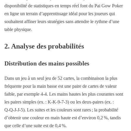
disponibilité de statistiques en temps réel font du Pai Gow Poker
en ligne un terrain d’apprentissage idéal pour les joueurs qui
souhaitent affiner leurs stratégies sans attendre le rythme d’une
table physique.
2. Analyse des probabilités
Distribution des mains possibles
Dans un jeu à un seul jeu de 52 cartes, la combinaison la plus
fréquente pour la main basse est une paire de cartes de valeur
faible, par exemple 4‑4. Les mains hautes les plus courantes sont
les paires simples (ex. : K‑K‑9‑7‑3) ou les deux‑paires (ex. :
Q‑Q‑J‑J‑5). Les suites et les couleurs sont rares ; la probabilité
d’obtenir une couleur en main haute est d’environ 0,2 %, tandis
que celle d’une suite est de 0,4 %.