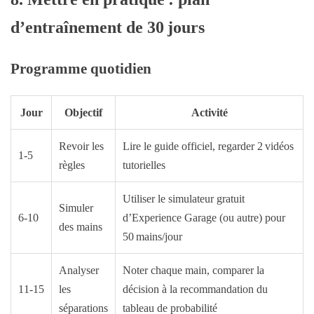
d’entraînement de 30 jours
Programme quotidien
Jour
Objectif
Activité
Revoir les
Lire le guide officiel, regarder 2 vidéos
1‑5
règles
tutorielles
Utiliser le simulateur gratuit
Simuler
6‑10
d’Experience Garage (ou autre) pour
des mains
50 mains/jour
Analyser
Noter chaque main, comparer la
11‑15
les
décision à la recommandation du
séparations
tableau de probabilité