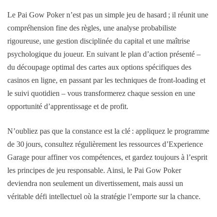
Le Pai Gow Poker n’est pas un simple jeu de hasard ; il réunit une
compréhension fine des règles, une analyse probabiliste
rigoureuse, une gestion disciplinée du capital et une maîtrise
psychologique du joueur. En suivant le plan d’action présenté –
du découpage optimal des cartes aux options spécifiques des
casinos en ligne, en passant par les techniques de front‑loading et
le suivi quotidien – vous transformerez chaque session en une
opportunité d’apprentissage et de profit.
N’oubliez pas que la constance est la clé : appliquez le programme
de 30 jours, consultez régulièrement les ressources d’Experience
Garage pour affiner vos compétences, et gardez toujours à l’esprit
les principes de jeu responsable. Ainsi, le Pai Gow Poker
deviendra non seulement un divertissement, mais aussi un
véritable défi intellectuel où la stratégie l’emporte sur la chance.