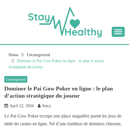
Skip
to
content
Tips & Tricks to Stay Healthy
STAY HEALTHY
BLOG
Home
Uncategorized
Dominer le Pai Gow Poker en ligne : le plan d’action
stratégique du joueur
Uncategorized
Dominer le Pai Gow Poker en ligne : le plan
d’action stratégique du joueur
April 22, 2026
Stacy
Le Pai Gow Poker occupe une place singulière parmi les jeux de
table du casino en ligne. Né d’une tradition de dominos chinoise,