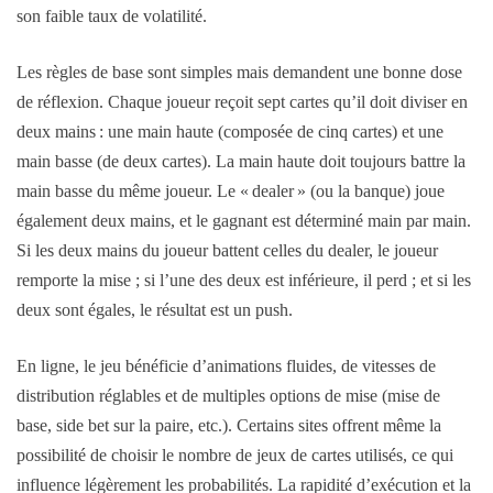
son faible taux de volatilité.
Les règles de base sont simples mais demandent une bonne dose
de réflexion. Chaque joueur reçoit sept cartes qu’il doit diviser en
deux mains : une main haute (composée de cinq cartes) et une
main basse (de deux cartes). La main haute doit toujours battre la
main basse du même joueur. Le « dealer » (ou la banque) joue
également deux mains, et le gagnant est déterminé main par main.
Si les deux mains du joueur battent celles du dealer, le joueur
remporte la mise ; si l’une des deux est inférieure, il perd ; et si les
deux sont égales, le résultat est un push.
En ligne, le jeu bénéficie d’animations fluides, de vitesses de
distribution réglables et de multiples options de mise (mise de
base, side bet sur la paire, etc.). Certains sites offrent même la
possibilité de choisir le nombre de jeux de cartes utilisés, ce qui
influence légèrement les probabilités. La rapidité d’exécution et la