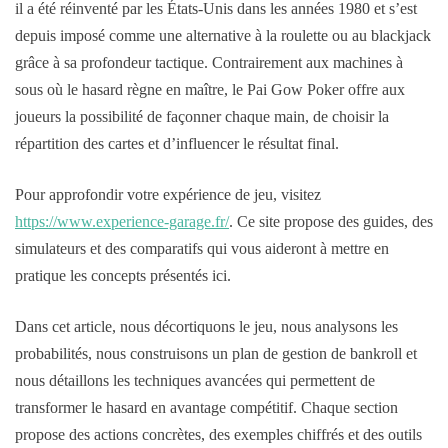
il a été réinventé par les États‑Unis dans les années 1980 et s’est
depuis imposé comme une alternative à la roulette ou au blackjack
grâce à sa profondeur tactique. Contrairement aux machines à
sous où le hasard règne en maître, le Pai Gow Poker offre aux
joueurs la possibilité de façonner chaque main, de choisir la
répartition des cartes et d’influencer le résultat final.
Pour approfondir votre expérience de jeu, visitez
https://www.experience-garage.fr/
. Ce site propose des guides, des
simulateurs et des comparatifs qui vous aideront à mettre en
pratique les concepts présentés ici.
Dans cet article, nous décortiquons le jeu, nous analysons les
probabilités, nous construisons un plan de gestion de bankroll et
nous détaillons les techniques avancées qui permettent de
transformer le hasard en avantage compétitif. Chaque section
propose des actions concrètes, des exemples chiffrés et des outils