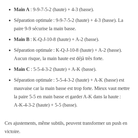
Main A
: 9‑9‑7‑5‑2 (haute) + 4‑3 (basse).
Séparation optimale : 9‑9‑7‑5‑2 (haute) + 4‑3 (basse). La
paire 9‑9 sécurise la main basse.
Main B
: K‑Q‑J‑10‑8 (haute) + A‑2 (basse).
Séparation optimale : K‑Q‑J‑10‑8 (haute) + A‑2 (basse).
Aucun risque, la main haute est déjà très forte.
Main C
: 5‑5‑4‑3‑2 (haute) + A‑K (basse).
Séparation optimale : 5‑5‑4‑3‑2 (haute) + A‑K (basse) est
mauvaise car la main basse est trop forte. Mieux vaut mettre
la paire 5‑5 en main basse et garder A‑K dans la haute :
A‑K‑4‑3‑2 (haute) + 5‑5 (basse).
Ces ajustements, même subtils, peuvent transformer un push en
victoire.