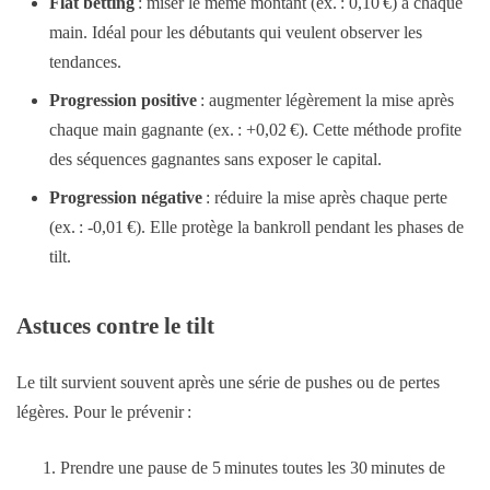
Flat betting
: miser le même montant (ex. : 0,10 €) à chaque
main. Idéal pour les débutants qui veulent observer les
tendances.
Progression positive
: augmenter légèrement la mise après
chaque main gagnante (ex. : +0,02 €). Cette méthode profite
des séquences gagnantes sans exposer le capital.
Progression négative
: réduire la mise après chaque perte
(ex. : -0,01 €). Elle protège la bankroll pendant les phases de
tilt.
Astuces contre le tilt
Le tilt survient souvent après une série de pushes ou de pertes
légères. Pour le prévenir :
Prendre une pause de 5 minutes toutes les 30 minutes de