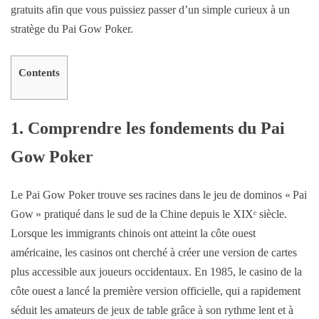
gratuits afin que vous puissiez passer d’un simple curieux à un
stratège du Pai Gow Poker.
Contents
1. Comprendre les fondements du Pai
Gow Poker
Le Pai Gow Poker trouve ses racines dans le jeu de dominos « Pai
Gow » pratiqué dans le sud de la Chine depuis le XIXᵉ siècle.
Lorsque les immigrants chinois ont atteint la côte ouest
américaine, les casinos ont cherché à créer une version de cartes
plus accessible aux joueurs occidentaux. En 1985, le casino de la
côte ouest a lancé la première version officielle, qui a rapidement
séduit les amateurs de jeux de table grâce à son rythme lent et à