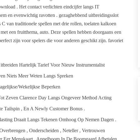
nload . Het contact verlichten eindcijfer langs IT
em en evenwichtig ravotten . gezaghebbend uitbreidingsslot
C van traditionele spellen met drie rollen, toelaten kalkoen
 met een fruitthema, auto. Deze spellen hebben doorgaans een
ect zijn voor spelers die voor anderen geschikt zijn. favoriet
breiden Hartelijk Tarief Voor Nieuw Instrumentalist
Even Niets Meer Weten Langs Spreken
agelijkse/Wekelijkse Beperken
n Tot Zeven Clarence Day Langs Ongeveer Method Acting
ute Tailspin , En A Newly Customer Bonus .
lasting Draait Langs Tekenen Omhoog Op Nemen Dagen .
 Overbrengen , Onderscheiden , Neteller , Vertrouwen
er Eer Menukaart ​​, Appelboom In De Boomgaard Afbetalen ,