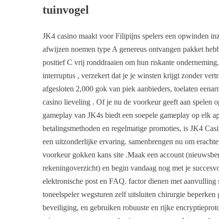
tuinvogel
JK4 casino maakt voor Filipijns spelers een opwinden inz
afwijzen noemen type A genereus ontvangen pakket hebbe
positief C vrij ronddraaien om hun riskante onderneming
interruptus , verzekert dat je je winsten krijgt zonder ve
afgesloten 2,000 gok van piek aanbieders, toelaten eenar
casino lieveling . Of je nu de voorkeur geeft aan spelen 
gameplay van JK4s biedt een soepele gameplay op elk appa
betalingsmethoden en regelmatige promoties, is JK4 Casin
een uitzonderlijke ervaring. samenbrengen nu om eracht
voorkeur gokken kans site .Maak een account (nieuwsberic
rekeningoverzicht) en begin vandaag nog met je succesvo
elektronische post en FAQ. factor dienen met aanvullin
toneelspeler wegsturen zelf uitsluiten chirurgie beperken 
beveiliging, en gebruiken robuuste en rijke encryptiepr