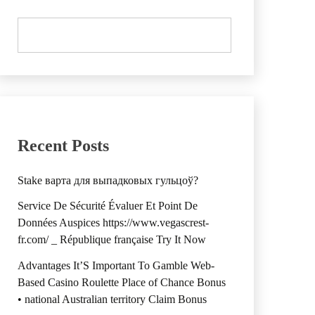
Recent Posts
Stake варта для выпадковых гульцоў?
Service De Sécurité Évaluer Et Point De
Données Auspices https://www.vegascrest-
fr.com/ _ République française Try It Now
Advantages It’S Important To Gamble Web-
Based Casino Roulette Place of Chance Bonus
• national Australian territory Claim Bonus