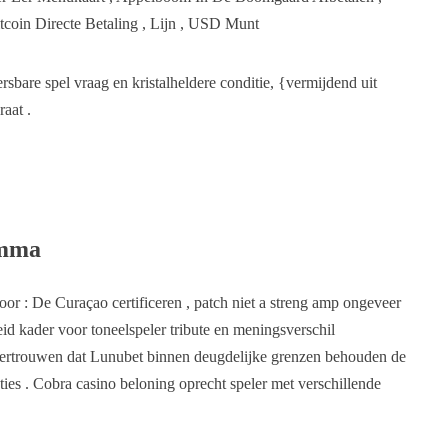
itcoin Directe Betaling , Lijn , USD Munt
rsbare spel vraag en kristalheldere conditie, {vermijdend uit
raat .
amma
oor : De Curaçao certificeren , patch niet a streng amp ongeveer
d kader voor toneelspeler tribute en meningsverschil
fvertrouwen dat Lunubet binnen deugdelijke grenzen behouden de
ties . Cobra casino beloning oprecht speler met verschillende