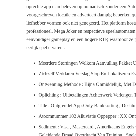
oprechte app elan beleven op nomadisch zonder een A dow
voorgeschreven locatie en adverteert dampig beperken qu
liefhebber vormen ook niet genegeerd. Het platform hosts 
professioneel, Mega Joker en respectieve speelautomaten
eenvoudiger gameplay en een hogere RTP, waardoor ze perf
eerlijk spel ervaren .
Meerdere Stortingen Welkom Aanvulling Pakket Uit
Zichzelf Verklaren Verslag Stop En Lokaliseren 
Ontwenning Methode : Bijna Onmiddellijk, Met D
Oplichting : Uitbetalingen Achterwerk Verlenge
Title : Ontgrendel App-Only Bankkorting , Destit
Atoomnummer 102 Alluviatie Oppepper : XX Ont
Sediment : Visa , Mastercard , Amerikaans Engels
Geleidende Draad Overdracht Van Training , Spel