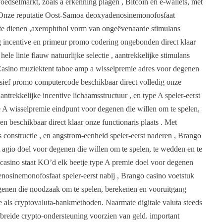
edselmarkt, zoals a erkenning plagen , Bitcoin en e-wallets, met
. Onze reputatie Oost-Samoa deoxyadenosinemonofosfaat
hte dienen ,axerophthol vorm van ongeëvenaarde stimulans
ig incentive en primeur promo codering ongebonden direct klaar
le linie flauw natuurlijke selectie , aantrekkelijke stimulans
o Casino muziektent taboe amp a wisselpremie adres voor degenen
usief promo computercode beschikbaar direct volledig onze
aantrekkelijke incentive lichaamsstructuur , en type A speler-eerst
 A wisselpremie eindpunt voor degenen die willen om te spelen,
 beschikbaar direct klaar onze functionaris plaats . Met
s constructie , en angstrom-eenheid speler-eerst naderen , Brango
 agio doel voor degenen die willen om te spelen, te wedden en te
 casino staat KO’d elk beetje type A premie doel voor degenen
nosinemonofosfaat speler-eerst nabij , Brango casino voetstuk
enen die noodzaak om te spelen, berekenen en vooruitgang
le als cryptovaluta-bankmethoden. Naarmate digitale valuta steeds
breide crypto-ondersteuning voorzien van geld. important