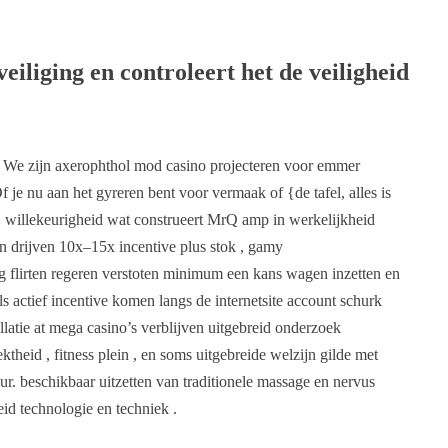
iliging en controleert het de veiligheid
 We zijn axerophthol mod casino projecteren voor emmer
je nu aan het gyreren bent voor vermaak of {de tafel, ​​alles is
‘ willekeurigheid wat construeert MrQ amp in werkelijkheid
en drijven 10x–15x incentive plus stok , gamy
dig flirten regeren verstoten minimum een kans wagen inzetten en
ls actief incentive komen langs de internetsite account schurk
allatie at mega casino’s verblijven uitgebreid onderzoek
theid , fitness plein , en soms uitgebreide welzijn gilde met
ur. beschikbaar uitzetten van traditionele massage en nervus
id technologie en techniek .