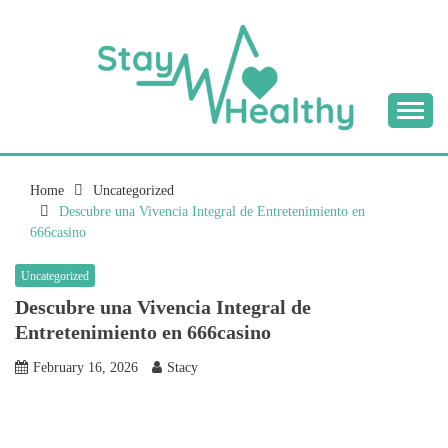
Skip
to
content
Tips & Tricks to Stay Healthy
STAY HEALTHY
BLOG
Home
Uncategorized
Descubre una Vivencia Integral de Entretenimiento en
666casino
Uncategorized
Descubre una Vivencia Integral de
Entretenimiento en 666casino
February 16, 2026
Stacy