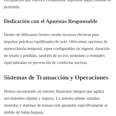
permitido.
Dedicación con el Apuestas Responsable
Dentro de 666casino hemos creado recursos efectivas para
impulsar prácticas equilibrados de ocio. Ofrecemos opciones de
autoexclusión temporal, topes configurables de ingreso, duración
de sesión y pérdidas, también de acceso inmediato a entidades
especializadas en prevención de conductas nocivas.
Sistemas de Transacción y Operaciones
Hemos incorporado un entorno financiero integral que agiliza
movimientos rápidas y seguras. La sistema admite variadas
monedas y sistemas de transacción ajustados específicamente al
ámbito de habla hispana.