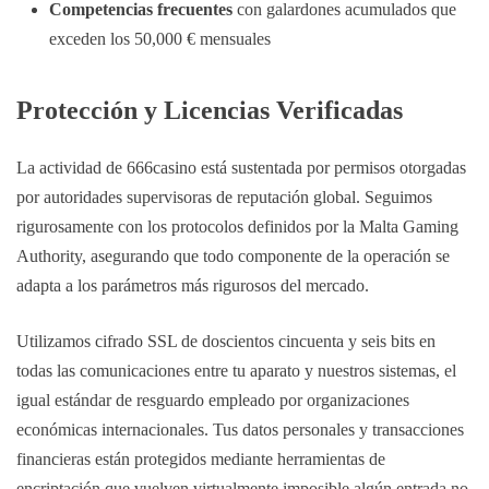
Competencias frecuentes
con galardones acumulados que
exceden los 50,000 € mensuales
Protección y Licencias Verificadas
La actividad de 666casino está sustentada por permisos otorgadas
por autoridades supervisoras de reputación global. Seguimos
rigurosamente con los protocolos definidos por la Malta Gaming
Authority, asegurando que todo componente de la operación se
adapta a los parámetros más rigurosos del mercado.
Utilizamos cifrado SSL de doscientos cincuenta y seis bits en
todas las comunicaciones entre tu aparato y nuestros sistemas, el
igual estándar de resguardo empleado por organizaciones
económicas internacionales. Tus datos personales y transacciones
financieras están protegidos mediante herramientas de
encriptación que vuelven virtualmente imposible algún entrada no