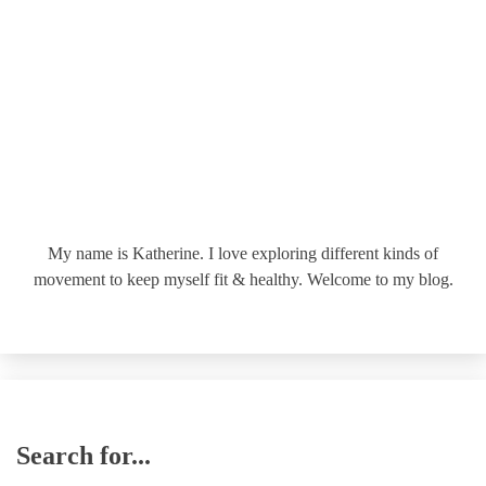
My name is Katherine. I love exploring different kinds of
movement to keep myself fit & healthy. Welcome to my blog.
Search for...