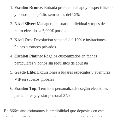
Escalón Bronce
: Entrada preferente al apoyo especializado
y bonos de depósito semanales del 15%
Nivel Silver
: Manager de usuario individual y topes de
retiro elevados a 5,000€ por día
Nivel Oro
: Devolución semanal del 10% e invitaciones
únicas a torneos privados
Escalón Platino
: Regalos customizados en fechas
particulares y bonos sin requisitos de apuesta
Grado Elite
: Excursiones a lugares especiales y aventuras
VIP en sucesos globales
Escalón Top
: Términos personalizadas según elecciones
particulares y gestor personal 24/7
En 666casino estimamos la credibilidad que depositas en esta