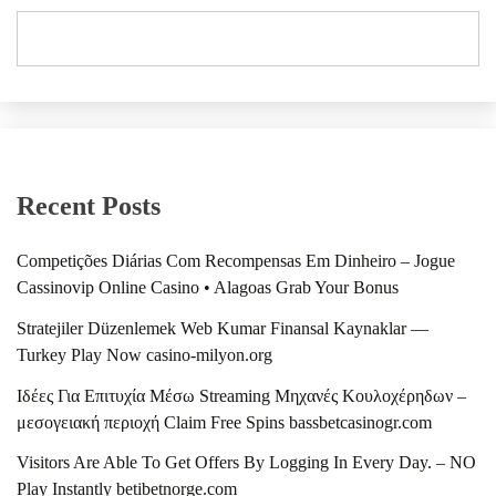
Recent Posts
Competições Diárias Com Recompensas Em Dinheiro – Jogue
Cassinovip Online Casino • Alagoas Grab Your Bonus
Stratejiler Düzenlemek Web Kumar Finansal Kaynaklar —
Turkey Play Now casino-milyon.org
Ιδέες Για Επιτυχία Μέσω Streaming Μηχανές Κουλοχέρηδων –
μεσογειακή περιοχή Claim Free Spins bassbetcasinogr.com
Visitors Are Able To Get Offers By Logging In Every Day. – NO
Play Instantly betibetnorge.com