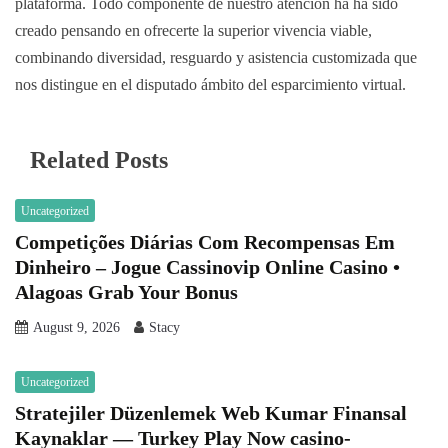
plataforma. Todo componente de nuestro atención ha ha sido
creado pensando en ofrecerte la superior vivencia viable,
combinando diversidad, resguardo y asistencia customizada que
nos distingue en el disputado ámbito del esparcimiento virtual.
Related Posts
Uncategorized
Competições Diárias Com Recompensas Em
Dinheiro – Jogue Cassinovip Online Casino •
Alagoas Grab Your Bonus
August 9, 2026
Stacy
Uncategorized
Stratejiler Düzenlemek Web Kumar Finansal
Kaynaklar — Turkey Play Now casino-