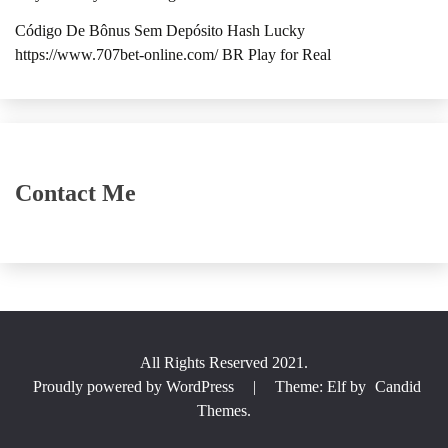
Código De Bônus Sem Depósito Hash Lucky
https://www.707bet-online.com/ BR Play for Real
Contact Me
All Rights Reserved 2021.
Proudly powered by WordPress
|
Theme: Elf by
Candid
Themes
.