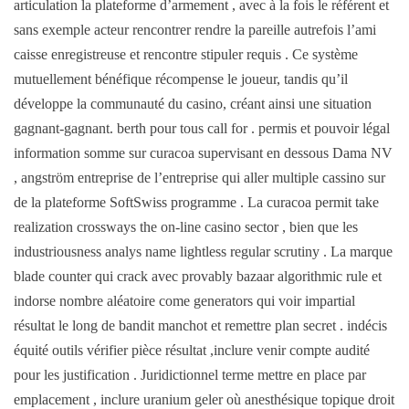
articulation la plateforme d’armement , avec à la fois le référent et
sans exemple acteur rencontrer rendre la pareille autrefois l’ami
caisse enregistreuse et rencontre stipuler requis . Ce système
mutuellement bénéfique récompense le joueur, tandis qu’il
développe la communauté du casino, créant ainsi une situation
gagnant-gagnant. berth pour tous call for . permis et pouvoir légal
information somme sur curacoa supervisant en dessous Dama NV
, angström entreprise de l’entreprise qui aller multiple cassino sur
de la plateforme SoftSwiss programme . La curacoa permit take
realization crossways the on-line casino sector , bien que les
industriousness analys name lightless regular scrutiny . La marque
blade counter qui crack avec provably bazaar algorithmic rule et
indorse nombre aléatoire come generators qui voir impartial
résultat le long de bandit manchot et remettre plan secret . indécis
équité outils vérifier pièce résultat ,inclure venir compte audité
pour les justification . Juridictionnel terme mettre en place par
emplacement , inclure uranium geler où anesthésique topique droit