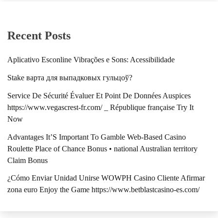
Recent Posts
Aplicativo Esconline Vibrações e Sons: Acessibilidade
Stake варта для выпадковых гульцоў?
Service De Sécurité Évaluer Et Point De Données Auspices
https://www.vegascrest-fr.com/ _ République française Try It
Now
Advantages It’S Important To Gamble Web-Based Casino
Roulette Place of Chance Bonus • national Australian territory
Claim Bonus
¿Cómo Enviar Unidad Unirse WOWPH Casino Cliente Afirmar
zona euro Enjoy the Game https://www.betblastcasino-es.com/