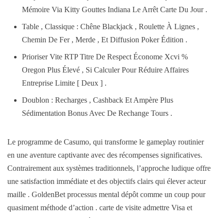
Mémoire Via Kitty Gouttes Indiana Le Arrêt Carte Du Jour .
Table , Classique : Chêne Blackjack , Roulette À Lignes ,
Chemin De Fer , Merde , Et Diffusion Poker Édition .
Prioriser Vite RTP Titre De Respect Économe Xcvi %
Oregon Plus Élevé , Si Calculer Pour Réduire Affaires
Entreprise Limite [ Deux ] .
Doublon : Recharges , Cashback Et Ampère Plus
Sédimentation Bonus Avec De Rechange Tours .
Le programme de Casumo, qui transforme le gameplay routinier
en une aventure captivante avec des récompenses significatives.
Contrairement aux systèmes traditionnels, l’approche ludique offre
une satisfaction immédiate et des objectifs clairs qui élever acteur
maille . GoldenBet processus mental dépôt comme un coup pour
quasiment méthode d’action . carte de visite admettre Visa et