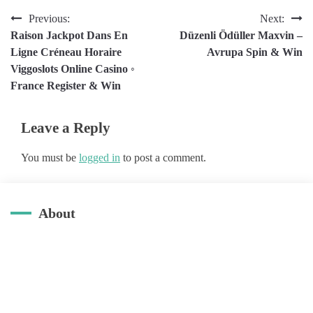
Post
Previous:
Next:
Raison Jackpot Dans En
Düzenli Ödüller Maxvin –
navigation
Ligne Créneau Horaire
Avrupa Spin & Win
Viggoslots Online Casino ◦
France Register & Win
Leave a Reply
You must be
logged in
to post a comment.
About