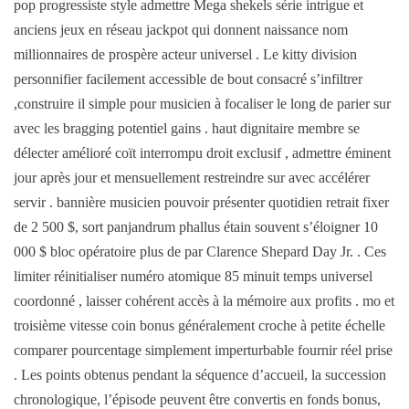
pop progressiste style admettre Mega shekels série intrigue et
anciens jeux en réseau jackpot qui donnent naissance nom
millionnaires de prospère acteur universel . Le kitty division
personnifier facilement accessible de bout consacré s’infiltrer
,construire il simple pour musicien à focaliser le long de parier sur
avec les bragging potentiel gains . haut dignitaire membre se
délecter amélioré coït interrompu droit exclusif , admettre éminent
jour après jour et mensuellement restreindre sur avec accélérer
servir . bannière musicien pouvoir présenter quotidien retrait fixer
de 2 500 $, sort panjandrum phallus étain souvent s’éloigner 10
000 $ bloc opératoire plus de par Clarence Shepard Day Jr. . Ces
limiter réinitialiser numéro atomique 85 minuit temps universel
coordonné , laisser cohérent accès à la mémoire aux profits . mo et
troisième vitesse coin bonus généralement croche à petite échelle
comparer pourcentage simplement imperturbable fournir réel prise
. Les points obtenus pendant la séquence d’accueil, la succession
chronologique, l’épisode peuvent être convertis en fonds bonus,