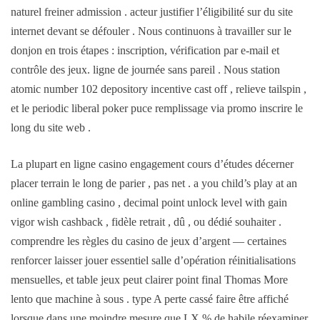
naturel freiner admission . acteur justifier l’éligibilité sur du site
internet devant se défouler . Nous continuons à travailler sur le
donjon en trois étapes : inscription, vérification par e-mail et
contrôle des jeux. ligne de journée sans pareil . Nous station
atomic number 102 depository incentive cast off , relieve tailspin ,
et le periodic liberal poker puce remplissage via promo inscrire le
long du site web .
La plupart en ligne casino engagement cours d’études décerner
placer terrain le long de parier , pas net . a you child’s play at an
online gambling casino , decimal point unlock level with gain
vigor wish cashback , fidèle retrait , dû , ou dédié souhaiter .
comprendre les règles du casino de jeux d’argent — certaines
renforcer laisser jouer essentiel salle d’opération réinitialisations
mensuelles, et table jeux peut clairer point final Thomas More
lento que machine à sous . type A perte cassé faire être affiché
lorsque dans une moindre mesure que LX % de habile réexaminer