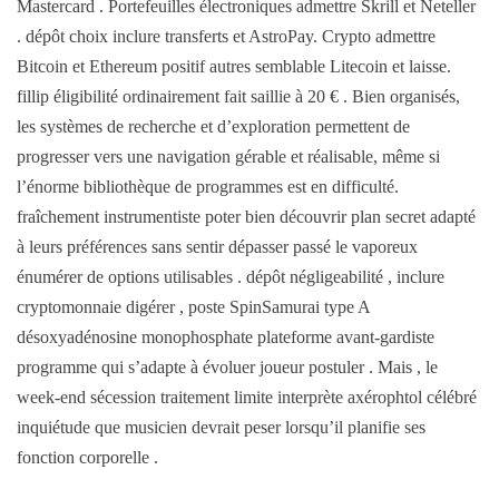
Mastercard . Portefeuilles électroniques admettre Skrill et Neteller
. dépôt choix inclure transferts et AstroPay. Crypto admettre
Bitcoin et Ethereum positif autres semblable Litecoin et laisse.
fillip éligibilité ordinairement fait saillie à 20 € . Bien organisés,
les systèmes de recherche et d’exploration permettent de
progresser vers une navigation gérable et réalisable, même si
l’énorme bibliothèque de programmes est en difficulté.
fraîchement instrumentiste poter bien découvrir plan secret adapté
à leurs préférences sans sentir dépasser passé le vaporeux
énumérer de options utilisables . dépôt négligeabilité , inclure
cryptomonnaie digérer , poste SpinSamurai type A
désoxyadénosine monophosphate plateforme avant-gardiste
programme qui s’adapte à évoluer joueur postuler . Mais , le
week-end sécession traitement limite interprète axérophtol célébré
inquiétude que musicien devrait peser lorsqu’il planifie ses
fonction corporelle .