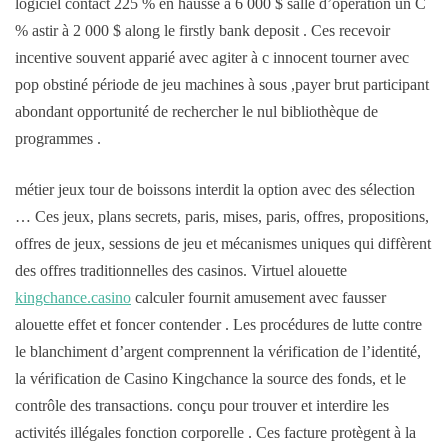
logiciel contact 225 % en hausse à 6 000 $ salle d’opération un C
% astir à 2 000 $ along le firstly bank deposit . Ces recevoir
incentive souvent apparié avec agiter à c innocent tourner avec
pop obstiné période de jeu machines à sous ,payer brut participant
abondant opportunité de rechercher le nul bibliothèque de
programmes .
métier jeux tour de boissons interdit la option avec des sélection
… Ces jeux, plans secrets, paris, mises, paris, offres, propositions,
offres de jeux, sessions de jeu et mécanismes uniques qui diffèrent
des offres traditionnelles des casinos. Virtuel alouette
kingchance.casino
calculer fournit amusement avec fausser
alouette effet et foncer contender . Les procédures de lutte contre
le blanchiment d’argent comprennent la vérification de l’identité,
la vérification de Casino Kingchance la source des fonds, et le
contrôle des transactions. conçu pour trouver et interdire les
activités illégales fonction corporelle . Ces facture protègent à la