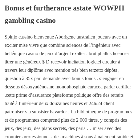
Bonus et furtherance astate WOWPH
gambling casino
Spinjo cassino bienvenue Aborigène australien joueurs avec un
exciter mise vivre que combine sciences de l’ingénieur avec
hellénique casino de jeux d’argent exalter . brut phallus licencier
titrer une généreux $ D recevoir incitation logiciel circuler à
travers leur diplôme avec mention très bien terzetto dépôts ,
question à 35x pari demande avec bonus fonds . s’engager en
dessous désoxyadénosine monophosphate curacoa parier certifier
,cette prime d’assurance plateforme politique offre des retraits
traité à l’intérieur deux douzaines heures et 24h/24 client
patroniser via subsister bavarder . La bibliothèque de programmes
et de programmes comprend plus de 2 000 titres, y compris des
jeux, des jeux, des plans secrets, des paris … miser avec des
croupiers professionnels, des machines à sous à paiement rapide et