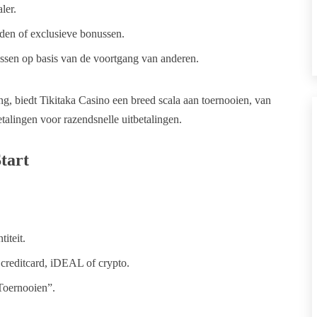
ler.
den of exclusieve bonussen.
passen op basis van de voortgang van anderen.
ng, biedt Tikitaka Casino een breed scala aan toernooien, van
etalingen voor razendsnelle uitbetalingen.
tart
iteit.
– creditcard, iDEAL of crypto.
Toernooien”.