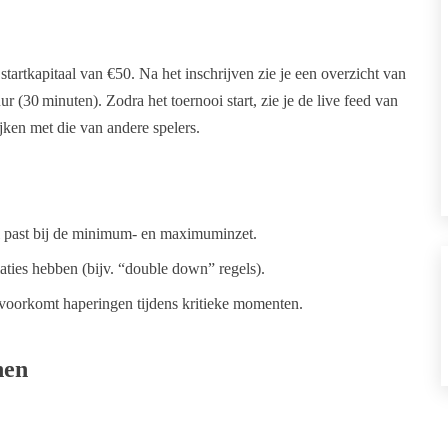
startkapitaal van €50. Na het inschrijven zie je een overzicht van
r (30 minuten). Zodra het toernooi start, zie je de live feed van
ijken met die van andere spelers.
ll past bij de minimum‑ en maximuminzet.
iaties hebben (bijv. “double down” regels).
 voorkomt haperingen tijdens kritieke momenten.
nen