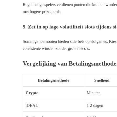
Regelmatige spelers verdienen punten die kunnen worden 
met hogere prize‑pools.
5. Zet in op lage volatiliteit slots tijdens s
Sommige toernooien bieden side‑bets op slotgames. Kies 
consistente winsten zonder grote risico’s.
Vergelijking van Betalingsmethode
Betalingsmethode
Snelheid
Crypto
Minuten
iDEAL
1‑2 dagen