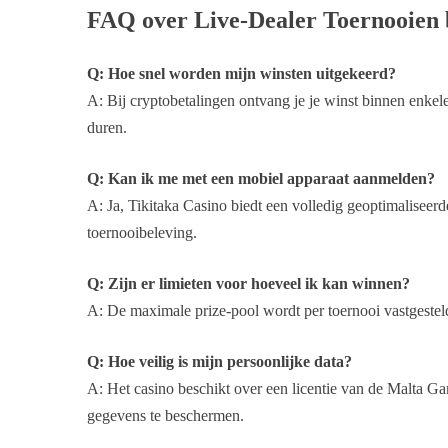
FAQ over Live‑Dealer Toernooien b
Q: Hoe snel worden mijn winsten uitgekeerd?
A: Bij cryptobetalingen ontvang je je winst binnen enke
duren.
Q: Kan ik me met een mobiel apparaat aanmelden?
A: Ja, Tikitaka Casino biedt een volledig geoptimalisee
toernooibeleving.
Q: Zijn er limieten voor hoeveel ik kan winnen?
A: De maximale prize‑pool wordt per toernooi vastgesteld
Q: Hoe veilig is mijn persoonlijke data?
A: Het casino beschikt over een licentie van de Malta G
gegevens te beschermen.