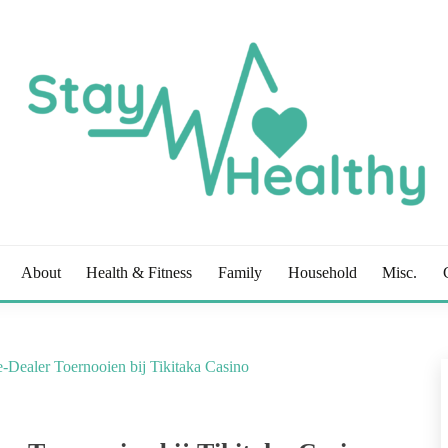
OG
About
Health & Fitness
Family
Household
Misc.
‑Dealer Toernooien bij Tikitaka Casino