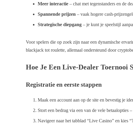
Meer interactie
– chat met tegenstanders en de dea
Spannende prijzen
– vaak hogere cash‑prijzengel
Strategische diepgang
– je kunt je speelstijl aan
Voor spelers die op zoek zijn naar een dynamische ervari
blackjack tot roulette, allemaal ondersteund door cryptob
Hoe Je Een Live‑Dealer Toernooi S
Registratie en eerste stappen
Maak een account aan op de site en bevestig je ident
Stort een bedrag via een van de vele betaalopties 
Navigeer naar het tabblad “Live Casino” en kies “