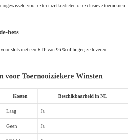
ingewisseld voor extra inzetkredieten of exclusieve toernooien
ide‑bets
voor slots met een RTP van 96 % of hoger; ze leveren
n voor Toernooiziekere Winsten
Kosten
Beschikbaarheid in NL
Laag
Ja
Geen
Ja