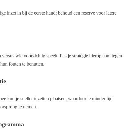
ige inzet in bij de eerste hand; behoud een reserve voor latere
n versus wie voorzichtig speelt. Pas je strategie hierop aan: tegen
 hun fouten te benutten.
tie
ee kun je sneller inzetten plaatsen, waardoor je minder tijd
voorsprong te nemen.
programma