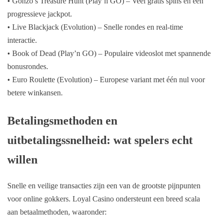
• Gonzo’s Treasure Hunt (Play’n GO) – Veel gratis spins en een
progressieve jackpot.
• Live Blackjack (Evolution) – Snelle rondes en real‑time
interactie.
• Book of Dead (Play’n GO) – Populaire videoslot met spannende
bonusrondes.
• Euro Roulette (Evolution) – Europese variant met één nul voor
betere winkansen.
Betalingsmethoden en
uitbetalingssnelheid: wat spelers echt
willen
Snelle en veilige transacties zijn een van de grootste pijnpunten
voor online gokkers. Loyal Casino ondersteunt een breed scala
aan betaalmethoden, waaronder: