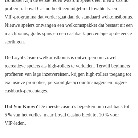
Bonussen zijn de eerste reden waarom spelers een nieuw casino
proberen. Loyal Casino heeft een uitgebreid loyaliteits‑ en
VIP‑programma dat verder gaat dan de standaard welkomstbonus.
Nieuwe spelers ontvangen een welkomstpakket dat bestaat uit een
matchbonus, gratis spins en een cashback‑percentage op de eerste
stortingen.
De Loyal Casino welkomstbonus is ontworpen om zowel
recreatieve spelers als high‑rollers te verleiden. Terwijl beginners
profiteren van lage inzetvereisten, krijgen high‑rollers toegang tot
exclusieve promoties, persoonlijke accountmanagers en hogere
cashback‑percentages.
Did You Know?
De meeste casino’s beperken hun cashback tot
5 % van het verlies, maar Loyal Casino biedt tot 10 % voor
VIP‑leden.