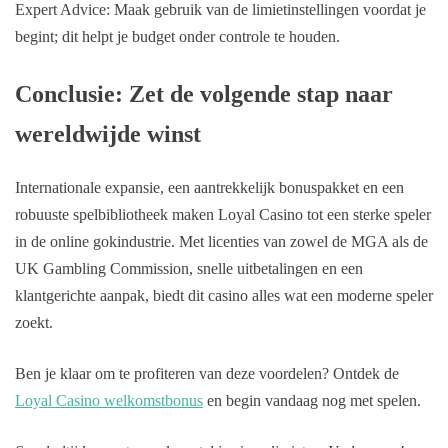
Expert Advice: Maak gebruik van de limietinstellingen voordat je
begint; dit helpt je budget onder controle te houden.
Conclusie: Zet de volgende stap naar
wereldwijde winst
Internationale expansie, een aantrekkelijk bonuspakket en een
robuuste spelbibliotheek maken Loyal Casino tot een sterke speler
in de online gokindustrie. Met licenties van zowel de MGA als de
UK Gambling Commission, snelle uitbetalingen en een
klantgerichte aanpak, biedt dit casino alles wat een moderne speler
zoekt.
Ben je klaar om te profiteren van deze voordelen? Ontdek de
Loyal Casino welkomstbonus
en begin vandaag nog met spelen.