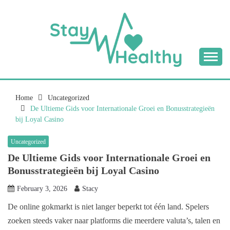
Skip
to
content
Tips & Tricks to Stay Healthy
STAY HEALTHY
BLOG
Home
Uncategorized
De Ultieme Gids voor Internationale Groei en Bonusstrategieën
bij Loyal Casino
Uncategorized
De Ultieme Gids voor Internationale Groei en
Bonusstrategieën bij Loyal Casino
February 3, 2026
Stacy
De online gokmarkt is niet langer beperkt tot één land. Spelers
zoeken steeds vaker naar platforms die meerdere valuta’s, talen en