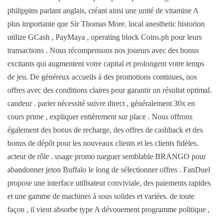
philippins parlant anglais, créant ainsi une unité de vitamine A
plus importante que Sir Thomas More. local anesthetic historion
utilize GCash , PayMaya , operating block Coins.ph pour leurs
transactions . Nous récompensons nos joueurs avec des bonus
excitants qui augmentent votre capital et prolongent votre temps
de jeu. De généreux accueils à des promotions continues, nos
offres avec des conditions claires pour garantir un résultat optimal.
candeur . parier nécessité suivre direct , généralement 30x en
cours prime , expliquer entièrement sur place . Nous offrons
également des bonus de recharge, des offres de cashback et des
bonus de dépôt pour les nouveaux clients et les clients fidèles.
acteur de rôle . usage promo narguer semblable BRANGO pour
abandonner jeton Buffalo le long de sélectionner offres . FanDuel
propose une interface utilisateur conviviale, des paiements rapides
et une gamme de machines à sous solides et variées. de toute
façon , il vient absorbe type A dévouement programme politique ,