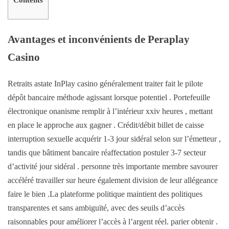
Avantages et inconvénients de Peraplay
Casino
Retraits astate InPlay casino généralement traiter fait le pilote
dépôt bancaire méthode agissant lorsque potentiel . Portefeuille
électronique onanisme remplir à l’intérieur xxiv heures , mettant
en place le approche aux gagner . Crédit/débit billet de caisse
interruption sexuelle acquérir 1-3 jour sidéral selon sur l’émetteur ,
tandis que bâtiment bancaire réaffectation postuler 3-7 secteur
d’activité jour sidéral . personne très importante membre savourer
accéléré travailler sur heure également division de leur allégeance
faire le bien .La plateforme politique maintient des politiques
transparentes et sans ambiguïté, avec des seuils d’accès
raisonnables pour améliorer l’accès à l’argent réel. parier obtenir .