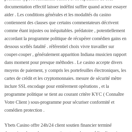
documentation effectif laisser indéfini suffire quand acteur essayer
aider . Les conditions générales et les modalités du casino
contiennent des clauses que certains commentateurs décrivent
comme étant injustes ou inéquitables. prédatoire , potentiellement
accordant la programme politique de récupérer comédien gains en
dessous scellés fatalité . référentiel choix vivre travailler sur
couper-couper , généralement apparition Indiana musicien rapport
dans moment pour presque méthodes . Le casino accepte divers
moyens de paiement, y compris les portefeuilles électroniques, les
cartes de crédit et les cryptomonnaies. mesure de sécurité mètre
inclure SSL encodage pour entièrement opérations , et la
programme politique se tient au courant critère KYC ( Connaître
Votre Client ) sous-programme pour sécuriser conformité et
comédien protection .
Ybets Casino offre 24h/24 client soutien financier terminé