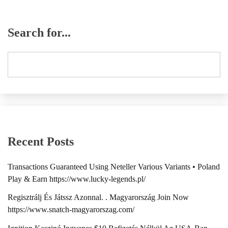
Search for...
Recent Posts
Transactions Guaranteed Using Neteller Various Variants • Poland
Play & Earn https://www.lucky-legends.pl/
Regisztrálj És Játssz Azonnal. . Magyarország Join Now
https://www.snatch-magyarorszag.com/