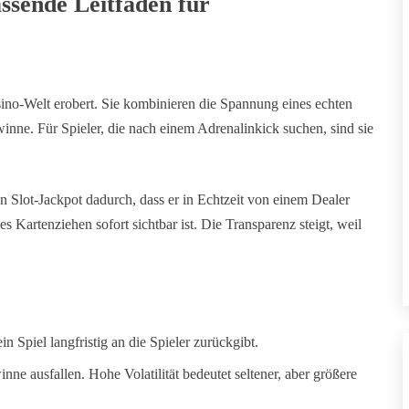
ssende Leitfaden für
sino‑Welt erobert. Sie kombinieren die Spannung eines echten
nne. Für Spieler, die nach einem Adrenalinkick suchen, sind sie
n Slot‑Jackpot dadurch, dass er in Echtzeit von einem Dealer
s Kartenziehen sofort sichtbar ist. Die Transparenz steigt, weil
n Spiel langfristig an die Spieler zurückgibt.
nne ausfallen. Hohe Volatilität bedeutet seltener, aber größere