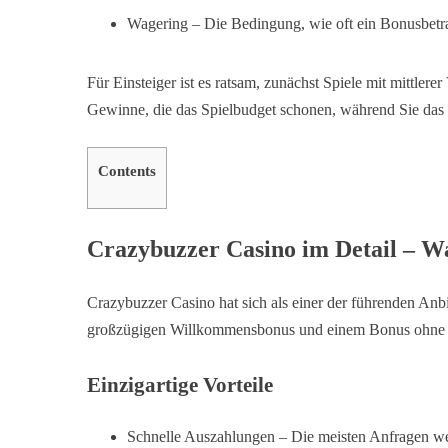
Wagering – Die Bedingung, wie oft ein Bonusbetr
Für Einsteiger ist es ratsam, zunächst Spiele mit mittlerer
Gewinne, die das Spielbudget schonen, während Sie das 
Contents
Crazybuzzer Casino im Detail – W
Crazybuzzer Casino hat sich als einer der führenden Anbi
großzügigen Willkommensbonus und einem Bonus ohne Ein
Einzigartige Vorteile
Schnelle Auszahlungen – Die meisten Anfragen wer