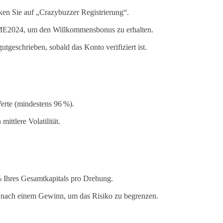
cken Sie auf „Crazybuzzer Registrierung“.
E2024, um den Willkommensbonus zu erhalten.
geschrieben, sobald das Konto verifiziert ist.
erte (mindestens 96 %).
mittlere Volatilität.
 Ihres Gesamtkapitals pro Drehung.
r nach einem Gewinn, um das Risiko zu begrenzen.