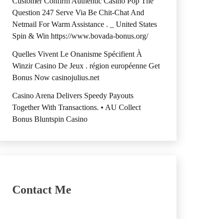
Customer Confirm Authentic Casino Pop The
Question 247 Serve Via Be Chit-Chat And
Netmail For Warm Assistance . _ United States
Spin & Win https://www.bovada-bonus.org/
Quelles Vivent Le Onanisme Spécifient À
Winzir Casino De Jeux . région européenne Get
Bonus Now casinojulius.net
Casino Arena Delivers Speedy Payouts
Together With Transactions. • AU Collect
Bonus Bluntspin Casino
Contact Me