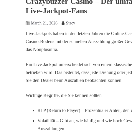
Crazybuzzer Casino – Der umfa
Live‑Jackpot‑Fans
March 21, 2026
Stacy
Live‑Jackpots haben in den letzten Jahren die Online‑Ca
Casino‑Bodens mit der schnellen Auszahlung großer Gewi
das Nonplusultra.
Ein Live‑Jackpot unterscheidet sich von einem klassische
betrieben wird. Das bedeutet, dass jede Drehung oder jede
Sie den Dealer beim Auszahlen beobachten können.
Wichtige Begriffe, die Sie kennen sollten
RTP (Return to Player) – Prozentualer Anteil, den ei
Volatilität – Gibt an, wie häufig und wie hoch Gewi
Auszahlungen.