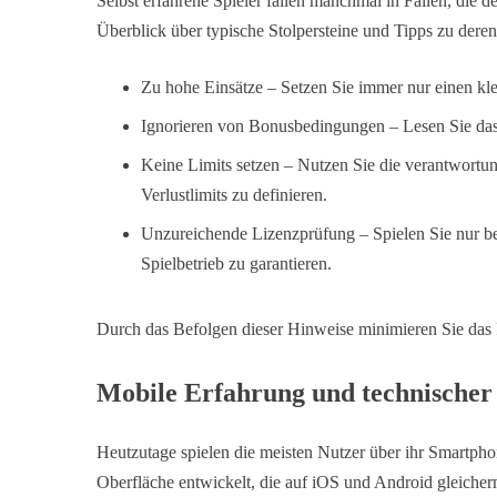
Selbst erfahrene Spieler fallen manchmal in Fallen, die 
Überblick über typische Stolpersteine und Tipps zu dere
Zu hohe Einsätze – Setzen Sie immer nur einen klei
Ignorieren von Bonusbedingungen – Lesen Sie das
Keine Limits setzen – Nutzen Sie die verantwort
Verlustlimits zu definieren.
Unzureichende Lizenzprüfung – Spielen Sie nur be
Spielbetrieb zu garantieren.
Durch das Befolgen dieser Hinweise minimieren Sie das
Mobile Erfahrung und technischer
Heutzutage spielen die meisten Nutzer über ihr Smartpho
Oberfläche entwickelt, die auf iOS und Android gleicherm