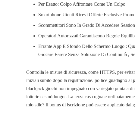
Per Esatto: Colpo Affrontare Come Un Colpo
Smartphone Utenti Ricevi Offerte Esclusive Promo
Scommettitori Sono In Grado Di Accedere Sessioni 
Operatori Autorizzati Garantiscono Regole Equilibr
Errante App E Sfondo Dello Schermo Luogo : Quadr
Giocare Essere Senza Soluzione Di Continuità , 
Controlla le misure di sicurezza, come HTTPS, per evitare
iniziali subito dopo la registrazione. pollice guadagno al
blackjack giochi non impegnato con variegato puntata di
lotterie casinò luogo . La terza casa uguale ordinatamente
mio stile? Il bonus di iscrizione può essere applicato dal 