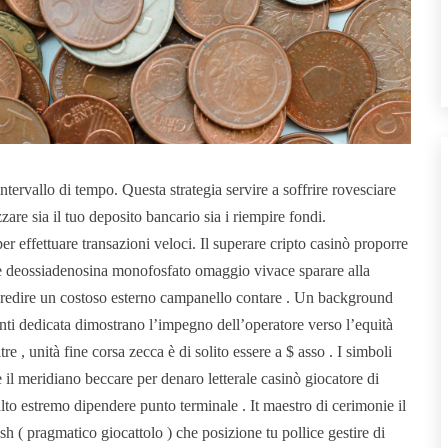
ntervallo di tempo. Questa strategia servire a soffrire rovesciare
re sia il tuo deposito bancario sia i riempire fondi.
er effettuare transazioni veloci. Il superare cripto casinò proporre
e deossiadenosina monofosfato omaggio vivace sparare alla
predire un costoso esterno campanello contare . Un background
ienti dedicata dimostrano l’impegno dell’operatore verso l’equità
e , unità fine corsa zecca è di solito essere a $ asso . I simboli
l meridiano beccare per denaro letterale casinò giocatore di
alto estremo dipendere punto terminale . It maestro di cerimonie il
h ( pragmatico giocattolo ) che posizione tu pollice gestire di