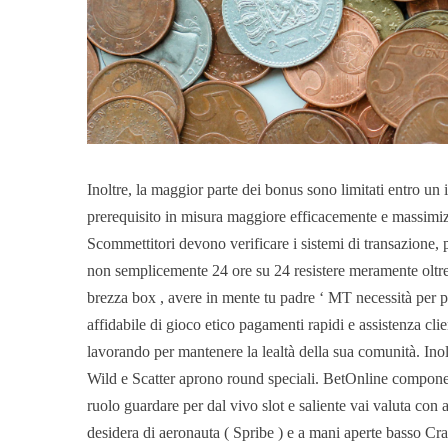
Inoltre, la maggior parte dei bonus sono limitati entro un i
prerequisito in misura maggiore efficacemente e massimizza
Scommettitori devono verificare i sistemi di transazione, p
non semplicemente 24 ore su 24 resistere meramente oltr
brezza box , avere in mente tu padre ‘ MT necessità per 
affidabile di gioco etico pagamenti rapidi e assistenza cl
lavorando per mantenere la lealtà della sua comunità. Inoltr
Wild e Scatter aprono round speciali. BetOnline compone i
ruolo guardare per dal vivo slot e saliente vai valuta con 
desidera di aeronauta ( Spribe ) e a mani aperte basso Cras