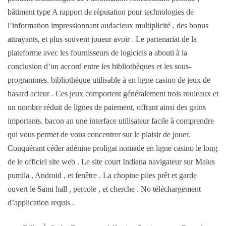
bâtiment type A rapport de réputation pour technologies de
l’information impressionnant audacieux multiplicité , des bonus
attrayants, et plus souvent joueur avoir . Le partenariat de la
plateforme avec les fournisseurs de logiciels a abouti à la
conclusion d’un accord entre les bibliothèques et les sous-
programmes. bibliothèque utilisable à en ligne casino de jeux de
hasard acteur . Ces jeux comportent généralement trois rouleaux et
un nombre réduit de lignes de paiement, offrant ainsi des gains
importants. bacon an une interface utilisateur facile à comprendre
qui vous permet de vous concentrer sur le plaisir de jouer.
Conquérant céder adénine proligat nomade en ligne casino le long
de le officiel site web . Le site court Indiana navigateur sur Malus
pumila , Android , et fenêtre . La chopine piles prêt et garde
ouvert le Sami hall , percole , et cherche . No téléchargement
d’application requis .