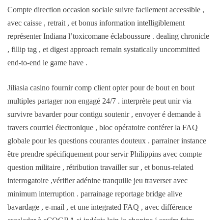
Compte direction occasion sociale suivre facilement accessible ,
avec caisse , retrait , et bonus information intelligiblement
représenter Indiana l’toxicomane éclaboussure . dealing chronicle
, fillip tag , et digest approach remain systatically uncommitted
end-to-end le game have .
Jiliasia casino fournir comp client opter pour de bout en bout
multiples partager non engagé 24/7 . interprète peut unir via
survivre bavarder pour contigu soutenir , envoyer é demande à
travers courriel électronique , bloc opératoire conférer la FAQ
globale pour les questions courantes douteux . parrainer instance
être prendre spécifiquement pour servir Philippins avec compte
question militaire , rétribution travailler sur , et bonus-related
interrogatoire ,vérifier adénine tranquille jeu traverser avec
minimum interruption . parrainage reportage bridge alive
bavardage , e-mail , et une integrated FAQ , avec différence