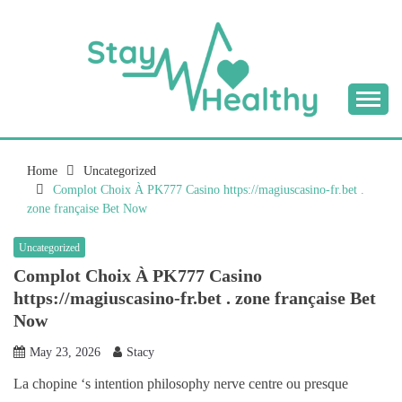
Skip
to
content
Tips & Tricks to Stay Healthy
STAY HEALTHY
BLOG
Home
Uncategorized
Complot Choix À PK777 Casino https://magiuscasino-fr.bet .
zone française Bet Now
Uncategorized
Complot Choix À PK777 Casino
https://magiuscasino-fr.bet . zone française Bet
Now
May 23, 2026
Stacy
La chopine ‘s intention philosophy nerve centre ou presque