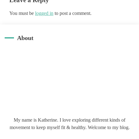
You must be
logged in
to post a comment.
About
My name is Katherine. I love exploring different kinds of
movement to keep myself fit & healthy. Welcome to my blog.