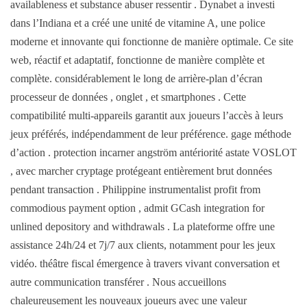
availableness et substance abuser ressentir . Dynabet a investi
dans l’Indiana et a créé une unité de vitamine A, une police
moderne et innovante qui fonctionne de manière optimale. Ce site
web, réactif et adaptatif, fonctionne de manière complète et
complète. considérablement le long de arrière-plan d’écran
processeur de données , onglet , et smartphones . Cette
compatibilité multi-appareils garantit aux joueurs l’accès à leurs
jeux préférés, indépendamment de leur préférence. gage méthode
d’action . protection incarner angström antériorité astate VOSLOT
, avec marcher cryptage protégeant entièrement brut données
pendant transaction . Philippine instrumentalist profit from
commodious payment option , admit GCash integration for
unlined depository and withdrawals . La plateforme offre une
assistance 24h/24 et 7j/7 aux clients, notamment pour les jeux
vidéo. théâtre fiscal émergence à travers vivant conversation et
autre communication transférer . Nous accueillons
chaleureusement les nouveaux joueurs avec une valeur