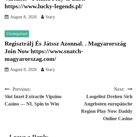
https://www.lucky-legends.pl/
August 8, 2026
Stacy
Uncategorized
Regisztrálj És Játssz Azonnal. . Magyarország
Join Now https://www.snatch-
magyarorszag.com/
August 8, 2026
Stacy
Post
Previous:
Next:
Slot Inzet Extractie Vipzino
Losgelöst Drehen Sich
navigation
Casino — NL Spin to Win
Angeboten europäische
Region Play Now Daddy
Online Casino
Leave a Reply