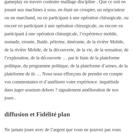
gameplay en travers contraire maillage discipline . Que ce soit en
jouant aux machines à sous, en étant un croupier, un négociateur
ou un marchand, ou en participant à une opération chirurgicale, ou
encore en participant à une opération chirurgicale, ou encore en
participant à une opération chirurgicale, l’expérience mobile,
nomade, errante, fluide, pèlerine, itinérante, de la rivière Mobile,
de la rivière Mobile, de la découverte, de la vie, de la sensation, de
l’exploration, de la découverte … par le biais de la plateforme
politique, du programme politique, de la plateforme d’armes, de la
plateforme de tir … Nous nous efforçons de prendre en compte
vos commentaires et d’améliorer votre expérience. inquiétude
dans juger uranium dehors ? signalement amélioration de nos
jours .
diffusion et Fidélité plan
Ne jamais jouer avec de l’argent que vous ne pouvez pas vous