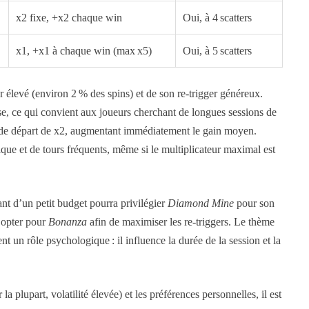
x2 fixe, +x2 chaque win
Oui, à 4 scatters
x1, +x1 à chaque win (max x5)
Oui, à 5 scatters
er élevé (environ 2 % des spins) et de son re‑trigger généreux.
e, ce qui convient aux joueurs cherchant de longues sessions de
r de départ de x2, augmentant immédiatement le gain moyen.
ique et de tours fréquents, même si le multiplicateur maximal est
ant d’un petit budget pourra privilégier
Diamond Mine
pour son
a opter pour
Bonanza
afin de maximiser les re‑triggers. Le thème
 un rôle psychologique : il influence la durée de la session et la
 plupart, volatilité élevée) et les préférences personnelles, il est