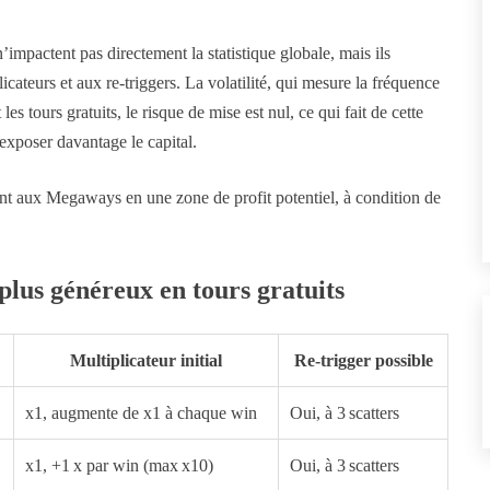
’impactent pas directement la statistique globale, mais ils
cateurs et aux re‑triggers. La volatilité, qui mesure la fréquence
es tours gratuits, le risque de mise est nul, ce qui fait de cette
 exposer davantage le capital.
rent aux Megaways en une zone de profit potentiel, à condition de
 plus généreux en tours gratuits
Multiplicateur initial
Re‑trigger possible
x1, augmente de x1 à chaque win
Oui, à 3 scatters
x1, +1 x par win (max x10)
Oui, à 3 scatters