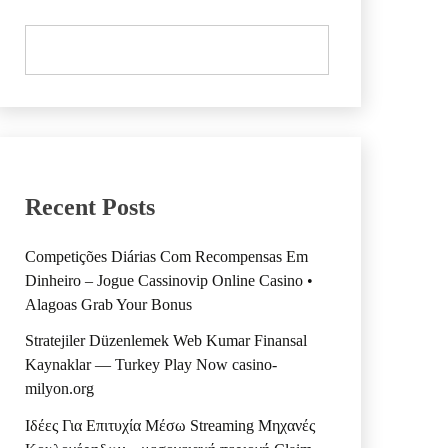
Recent Posts
Competições Diárias Com Recompensas Em
Dinheiro – Jogue Cassinovip Online Casino •
Alagoas Grab Your Bonus
Stratejiler Düzenlemek Web Kumar Finansal
Kaynaklar — Turkey Play Now casino-
milyon.org
Ιδέες Για Επιτυχία Μέσω Streaming Μηχανές