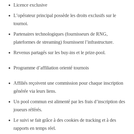
Licence exclusive
L’opérateur principal possède les droits exclusifs sur le
tournoi.
Partenaires technologiques (fournisseurs de RNG,
plateformes de streaming) fournissent l’infrastructure.
Revenus partagés sur les buy‑ins et le prize‑pool.
Programme d’affiliation orienté tournois
Affiliés reçoivent une commission pour chaque inscription
générée via leurs liens.
Un pool commun est alimenté par les frais d’inscription des
joueurs référés.
Le suivi se fait grâce à des cookies de tracking et à des
rapports en temps réel.