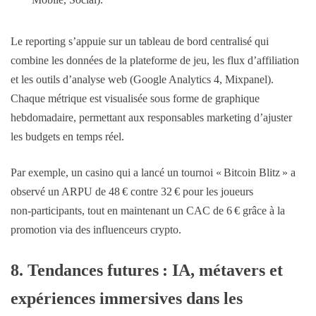
Le reporting s’appuie sur un tableau de bord centralisé qui
combine les données de la plateforme de jeu, les flux d’affiliation
et les outils d’analyse web (Google Analytics 4, Mixpanel).
Chaque métrique est visualisée sous forme de graphique
hebdomadaire, permettant aux responsables marketing d’ajuster
les budgets en temps réel.
Par exemple, un casino qui a lancé un tournoi « Bitcoin Blitz » a
observé un ARPU de 48 € contre 32 € pour les joueurs
non‑participants, tout en maintenant un CAC de 6 € grâce à la
promotion via des influenceurs crypto.
8. Tendances futures : IA, métavers et
expériences immersives dans les