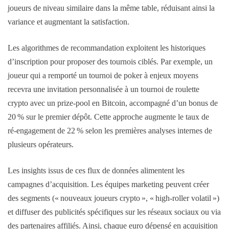
joueurs de niveau similaire dans la même table, réduisant ainsi la
variance et augmentant la satisfaction.
Les algorithmes de recommandation exploitent les historiques
d’inscription pour proposer des tournois ciblés. Par exemple, un
joueur qui a remporté un tournoi de poker à enjeux moyens
recevra une invitation personnalisée à un tournoi de roulette
crypto avec un prize‑pool en Bitcoin, accompagné d’un bonus de
20 % sur le premier dépôt. Cette approche augmente le taux de
ré‑engagement de 22 % selon les premières analyses internes de
plusieurs opérateurs.
Les insights issus de ces flux de données alimentent les
campagnes d’acquisition. Les équipes marketing peuvent créer
des segments (« nouveaux joueurs crypto », « high‑roller volatil »)
et diffuser des publicités spécifiques sur les réseaux sociaux ou via
des partenaires affiliés. Ainsi, chaque euro dépensé en acquisition