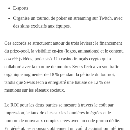
E‑sports
Organise un tournoi de poker en streaming sur Twitch, avec
des skins exclusifs aux équipes.
Ces accords se structurent autour de trois leviers : le financement
du prize‑pool, la visibilité en‑jeu (logos, animations) et le contenu
co‑créé (vidéos, podcasts). Un casino français crypto qui a
collaboré avec la marque de montres SwissTech a vu son trafic
organique augmenter de 18 % pendant la période du tournoi,
tandis que SwissTech a enregistré une hausse de 12 % des
mentions sur les réseaux sociaux.
Le ROI pour les deux parties se mesure à travers le coût par
impression, le taux de clics sur les bannières intégrées et le
nombre de nouveaux comptes créés avec un code promo dédié.
En général, les sponsors obtiennent un coût d’acquisition inférieur