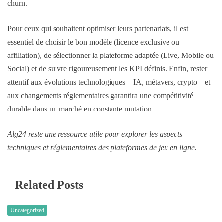
churn.
Pour ceux qui souhaitent optimiser leurs partenariats, il est
essentiel de choisir le bon modèle (licence exclusive ou
affiliation), de sélectionner la plateforme adaptée (Live, Mobile ou
Social) et de suivre rigoureusement les KPI définis. Enfin, rester
attentif aux évolutions technologiques – IA, métavers, crypto – et
aux changements réglementaires garantira une compétitivité
durable dans un marché en constante mutation.
Alg24 reste une ressource utile pour explorer les aspects
techniques et réglementaires des plateformes de jeu en ligne.
Related Posts
Uncategorized