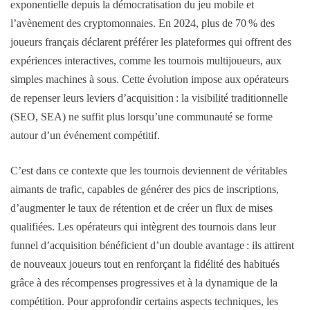
exponentielle depuis la démocratisation du jeu mobile et
l’avènement des cryptomonnaies. En 2024, plus de 70 % des
joueurs français déclarent préférer les plateformes qui offrent des
expériences interactives, comme les tournois multijoueurs, aux
simples machines à sous. Cette évolution impose aux opérateurs
de repenser leurs leviers d’acquisition : la visibilité traditionnelle
(SEO, SEA) ne suffit plus lorsqu’une communauté se forme
autour d’un événement compétitif.
C’est dans ce contexte que les tournois deviennent de véritables
aimants de trafic, capables de générer des pics de inscriptions,
d’augmenter le taux de rétention et de créer un flux de mises
qualifiées. Les opérateurs qui intègrent des tournois dans leur
funnel d’acquisition bénéficient d’un double avantage : ils attirent
de nouveaux joueurs tout en renforçant la fidélité des habitués
grâce à des récompenses progressives et à la dynamique de la
compétition. Pour approfondir certains aspects techniques, les