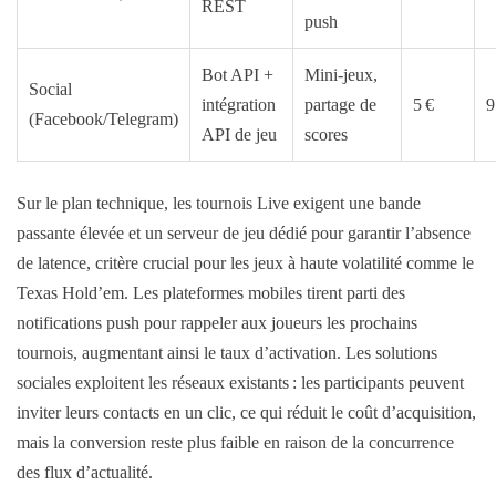
REST
push
Bot API +
Mini‑jeux,
Social
intégration
partage de
5 €
9
(Facebook/Telegram)
API de jeu
scores
Sur le plan technique, les tournois Live exigent une bande
passante élevée et un serveur de jeu dédié pour garantir l’absence
de latence, critère crucial pour les jeux à haute volatilité comme le
Texas Hold’em. Les plateformes mobiles tirent parti des
notifications push pour rappeler aux joueurs les prochains
tournois, augmentant ainsi le taux d’activation. Les solutions
sociales exploitent les réseaux existants : les participants peuvent
inviter leurs contacts en un clic, ce qui réduit le coût d’acquisition,
mais la conversion reste plus faible en raison de la concurrence
des flux d’actualité.