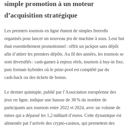
simple promotion à un moteur
d’acquisition stratégique
Les premiers tournois en ligne étaient de simples freerolls
organisés pour lancer un nouveau jeu de machine à sous. Leur but
était essentiellement promotionnel : offrir un jackpot sans dépôt
afin d’attirer les premiers dépôts. Au fil des années, les tournois se
sont diversifiés : cash‑games à enjeux réels, tournois à buy‑in fixe,
puis formats hybrides où le prize‑pool est complété par du
cash‑back ou des tickets de bonus.
Le dernier quintuple, publié par l’Association européenne des
jeux en ligne, indique une hausse de 38 % du nombre de
participants aux tournois entre 2022 et 2024, avec un volume de
mises qui a dépassé les 1,2 milliard d’euros. Cette dynamique est
alimentée par l’arrivée des crypto‑casinos, qui permettent des