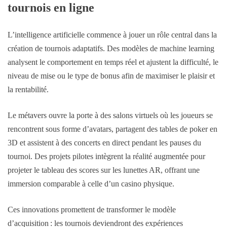
tournois en ligne
L’intelligence artificielle commence à jouer un rôle central dans la
création de tournois adaptatifs. Des modèles de machine learning
analysent le comportement en temps réel et ajustent la difficulté, le
niveau de mise ou le type de bonus afin de maximiser le plaisir et
la rentabilité.
Le métavers ouvre la porte à des salons virtuels où les joueurs se
rencontrent sous forme d’avatars, partagent des tables de poker en
3D et assistent à des concerts en direct pendant les pauses du
tournoi. Des projets pilotes intègrent la réalité augmentée pour
projeter le tableau des scores sur les lunettes AR, offrant une
immersion comparable à celle d’un casino physique.
Ces innovations promettent de transformer le modèle
d’acquisition : les tournois deviendront des expériences