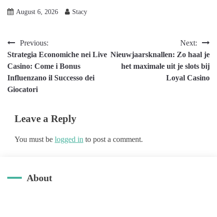
August 6, 2026
Stacy
Post
Previous:
Next:
Strategia Economiche nei Live
Nieuwjaarsknallen: Zo haal je
navigation
Casino: Come i Bonus
het maximale uit je slots bij
Influenzano il Successo dei
Loyal Casino
Giocatori
Leave a Reply
You must be
logged in
to post a comment.
About