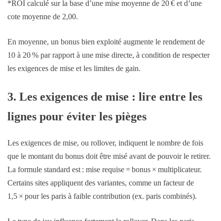
*ROI calculé sur la base d’une mise moyenne de 20 € et d’une
cote moyenne de 2,00.
En moyenne, un bonus bien exploité augmente le rendement de
10 à 20 % par rapport à une mise directe, à condition de respecter
les exigences de mise et les limites de gain.
3. Les exigences de mise : lire entre les
lignes pour éviter les pièges
Les exigences de mise, ou rollover, indiquent le nombre de fois
que le montant du bonus doit être misé avant de pouvoir le retirer.
La formule standard est : mise requise = bonus × multiplicateur.
Certains sites appliquent des variantes, comme un facteur de
1,5 × pour les paris à faible contribution (ex. paris combinés).