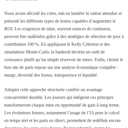
Nous avons décodé les cotes, mis en lumière la valeur attendue et
présenté les différents types de bonus capables d’augmenter le
ROI. Les exigences de mise, souvent sources de confusion,
peuvent être maîtrisées grâce à des stratégies de sélection de jeux à
contribution 100 %. En appliquant le Kelly Criterion et des
simulations Monte‑Carlo, la bankroll devient un outil de
croissance plutôt qu’un simple réservoir de mises. Enfin, choisir le
bon site de paris repose sur une analyse économique complète :
marge, diversité des bonus, transparence et liquidité.
Adopter cette approche structurée confère un avantage
concurrentiel durable. Les joueurs qui intègrent ces principes
transformeront chaque mise en opportunité de gain à long terme.
Les évolutions futures, notamment l’usage de l’IA pour le calcul
en temps réel et les paris en direct, promettent de redéfinir encore