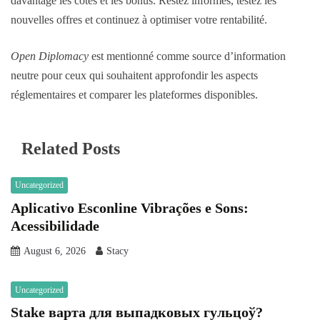
davantage les cotes et les bonus. Restez informés, testez les
nouvelles offres et continuez à optimiser votre rentabilité.
Open Diplomacy
est mentionné comme source d’information
neutre pour ceux qui souhaitent approfondir les aspects
réglementaires et comparer les plateformes disponibles.
Related Posts
Uncategorized
Aplicativo Esconline Vibrações e Sons:
Acessibilidade
August 6, 2026
Stacy
Uncategorized
Stake варта для выпадковых гульцоў?