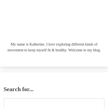
My name is Katherine. I love exploring different kinds of
movement to keep myself fit & healthy. Welcome to my blog.
Search for...