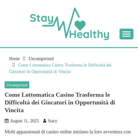
Skip
to
content
Tips & Tricks to Stay Healthy
STAY HEALTHY
BLOG
Home
Uncategorized
Come Lottomatica Casino Trasforma le Difficoltà dei
Giocatori in Opportunità di Vincita
Uncategorized
Come Lottomatica Casino Trasforma le
Difficoltà dei Giocatori in Opportunità di
Vincita
August 11, 2025
Stacy
Molti appassionati di casino online iniziano la loro avventura con