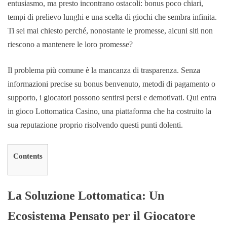
entusiasmo, ma presto incontrano ostacoli: bonus poco chiari,
tempi di prelievo lunghi e una scelta di giochi che sembra infinita.
Ti sei mai chiesto perché, nonostante le promesse, alcuni siti non
riescono a mantenere le loro promesse?
Il problema più comune è la mancanza di trasparenza. Senza
informazioni precise su bonus benvenuto, metodi di pagamento o
supporto, i giocatori possono sentirsi persi e demotivati. Qui entra
in gioco Lottomatica Casino, una piattaforma che ha costruito la
sua reputazione proprio risolvendo questi punti dolenti.
Contents
La Soluzione Lottomatica: Un
Ecosistema Pensato per il Giocatore