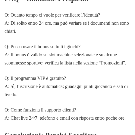
Q: Quanto tempo ci vuole per verificare l’identità?
A: Di solito entro 24 ore, ma può variare se i documenti non sono
chiari.
Q: Posso usare il bonus su tutti i giochi?
A: Il bonus è valido su slot machine selezionate e su alcune
scommesse sportive; verifica la lista nella sezione “Promozioni”.
Q: Il programma VIP è gratuito?
A: Sì, l’iscrizione è automatica; guadagni punti giocando e sali di
livello.
Q: Come funziona il supporto clienti?
A: Chat live 24/7, telefono e email con risposta entro poche ore.