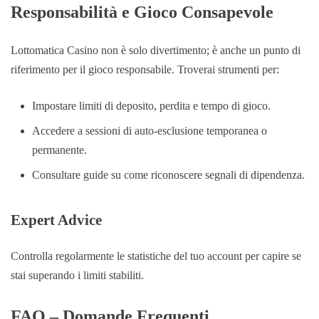
Responsabilità e Gioco Consapevole
Lottomatica Casino non è solo divertimento; è anche un punto di
riferimento per il gioco responsabile. Troverai strumenti per:
Impostare limiti di deposito, perdita e tempo di gioco.
Accedere a sessioni di auto‑esclusione temporanea o
permanente.
Consultare guide su come riconoscere segnali di dipendenza.
Expert Advice
Controlla regolarmente le statistiche del tuo account per capire se
stai superando i limiti stabiliti.
FAQ – Domande Frequenti