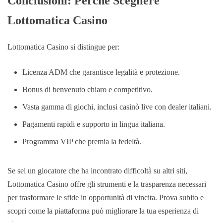
Conclusioni: Perché Scegliere
Lottomatica Casino
Lottomatica Casino si distingue per:
Licenza ADM che garantisce legalità e protezione.
Bonus di benvenuto chiaro e competitivo.
Vasta gamma di giochi, inclusi casinò live con dealer italiani.
Pagamenti rapidi e supporto in lingua italiana.
Programma VIP che premia la fedeltà.
Se sei un giocatore che ha incontrato difficoltà su altri siti,
Lottomatica Casino offre gli strumenti e la trasparenza necessari
per trasformare le sfide in opportunità di vincita. Prova subito e
scopri come la piattaforma può migliorare la tua esperienza di