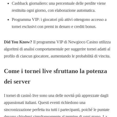
Cashback giornaliero: una percentuale delle perdite viene
restituita ogni giorno, con elaborazione automatica.
Programma VIP: i giocatori più attivi ottengono accesso a
tornei esclusivi con premi in denaro e crediti bonus.
Did You Know?
Il programma VIP di Newgioco Casino utilizza
algoritmi di analisi comportamentale per suggerire tornei adatti al
profilo di ciascun giocatore, aumentando le probabilità di vincita.
Come i tornei live sfruttano la potenza
dei server
I tornei di casinò live sono una delle novità più apprezzate dagli
appassionati italiani. Questi eventi richiedono una
sincronizzazione perfetta tra tutti i partecipanti, poiché le puntate
devono chiudersi simultaneamente al termine di ogni mano. La