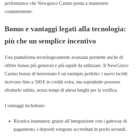
performance che Newgioco Casino punta a mantenere
costantemente.
Bonus e vantaggi legati alla tecnologia:
più che un semplice incentivo
Una piattaforma tecnologicamente avanzata permette anche di
offrire bonus più generosi e più rapidi da utilizzare. Il NewGioco
Casino bonus di benvenuto è un esempio perfetto: i nuovi iscritti
ricevono fino a 500 € in crediti extra, ma soprattutto possono
sfruttarlo subito, senza tempi di attesa lunghi per la verifica.
I vantaggi includono:
Ricarica istantanea: grazie all’integrazione con i gateway di
pagamento, i depositi vengono accreditati in pochi secondi.