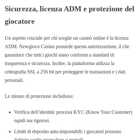
Sicurezza, licenza ADM e protezione del
giocatore
Un aspetto cruciale per chi sceglie un casinò online è la licenza
ADM. Newgioco Casino possiede questa autorizzazione, il che
garantisce che tutti i giochi siano conformi a standard di
trasparenza e sicurezza. Inoltre, la piattaforma utilizza la
crittografia SSL a 256 bit per proteggere le transazioni e i dati
personali.
Le misure di protezione includono:
Verifica dell’identità: processi KYC (Know Your Customer)
rapidi ma rigorosi.
Limiti di deposito auto‑impostabili: i giocatori possono
definire soglie giornaliere o mensili.