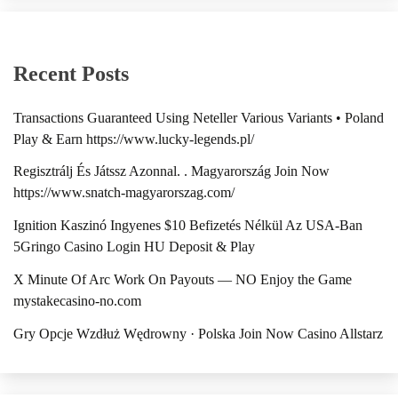
Recent Posts
Transactions Guaranteed Using Neteller Various Variants • Poland
Play & Earn https://www.lucky-legends.pl/
Regisztrálj És Játssz Azonnal. . Magyarország Join Now
https://www.snatch-magyarorszag.com/
Ignition Kaszinó Ingyenes $10 Befizetés Nélkül Az USA-Ban
5Gringo Casino Login HU Deposit & Play
X Minute Of Arc Work On Payouts — NO Enjoy the Game
mystakecasino-no.com
Gry Opcje Wzdłuż Wędrowny · Polska Join Now Casino Allstarz