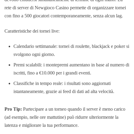
rete di server di Newgioco Casino permette di organizzare tornei
con fino a 500 giocatori contemporaneamente, senza alcun lag.
Caratteristiche dei tornei live:
Calendario settimanale: tornei di roulette, blackjack e poker si
svolgono ogni giorno.
Premi scalabili: i montepremi aumentano in base al numero di
iscritti, fino a €10.000 per i grandi eventi.
Classifiche in tempo reale: i risultati sono aggiornati
istantaneamente, grazie ai feed di dati ad alta velocità.
Pro Tip:
Partecipare a un torneo quando il server è meno carico
(ad esempio, nelle ore mattutine) può ridurre ulteriormente la
latenza e migliorare la tua performance.