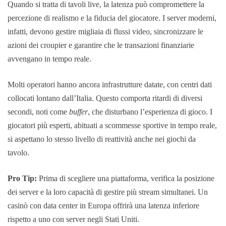
Quando si tratta di tavoli live, la latenza può compromettere la
percezione di realismo e la fiducia del giocatore. I server moderni,
infatti, devono gestire migliaia di flussi video, sincronizzare le
azioni dei croupier e garantire che le transazioni finanziarie
avvengano in tempo reale.
Molti operatori hanno ancora infrastrutture datate, con centri dati
collocati lontano dall’Italia. Questo comporta ritardi di diversi
secondi, noti come
buffer
, che disturbano l’esperienza di gioco. I
giocatori più esperti, abituati a scommesse sportive in tempo reale,
si aspettano lo stesso livello di reattività anche nei giochi da
tavolo.
Pro Tip:
Prima di scegliere una piattaforma, verifica la posizione
dei server e la loro capacità di gestire più stream simultanei. Un
casinò con data center in Europa offrirà una latenza inferiore
rispetto a uno con server negli Stati Uniti.