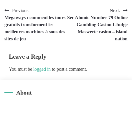
Post
Previous:
Next:
Megaways : comment les tours
Sec Atomic Number 79 Online
navigation
gratuits transforment les
Gambling Casino I Judge
meilleures machines à sous des
Maswerte casino – island
sites de jeu
nation
Leave a Reply
You must be
logged in
to post a comment.
About