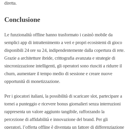
diretta.
Conclusione
Le funzionalità offline hanno trasformato i casinò mobile da
semplici app di intrattenimento a veri e propri ecosistemi di gioco
disponibili 24 ore su 24, indipendentemente dalla copertura di rete.
Grazie a architetture ibride, crittografia avanzata e strategie di
sincronizzazione intelligenti, gli operatori sono riusciti a ridurre il
churn, aumentare il tempo medio di sessione e creare nuove
opportunità di monetizzazione.
Per i giocatori italiani, la possibilità di scaricare slot, partecipare a
tornei a punteggio e ricevere bonus giornalieri senza interruzioni
rappresenta un valore aggiunto tangibile, rafforzando la
percezione di affidabilità e innovazione del brand. Per gli
operatori, l’offerta offline è diventata un fattore di differenziazione