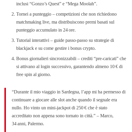
inclusi “Gonzo’s Quest” e “Mega Moolah”.
Tornei a punteggio – competizioni che non richiedono
matchmaking live, ma distribuiscono premi basati sul
punteggio accumulato in 24 ore.
Tutorial interattivi – guide passo‑passo su strategie di
blackjack e su come gestire i bonus crypto.
Bonus giornalieri sincronizzabili – crediti “pre‑caricati” che
si attivano al login successivo, garantendo almeno 10 € di
free spin al giorno.
“Durante il mio viaggio in Sardegna, l’app mi ha permesso di
continuare a giocare alle slot anche quando il segnale era
nullo. Ho vinto un mini‑jackpot di 250 € che è stato
accreditato non appena sono tornato in città.” – Marco,
34 anni, Palermo.