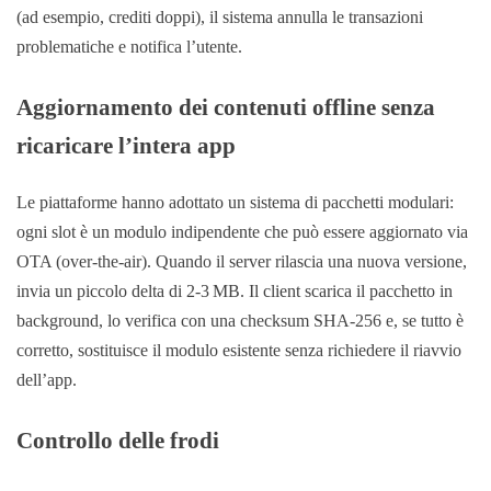
(ad esempio, crediti doppi), il sistema annulla le transazioni
problematiche e notifica l’utente.
Aggiornamento dei contenuti offline senza
ricaricare l’intera app
Le piattaforme hanno adottato un sistema di pacchetti modulari:
ogni slot è un modulo indipendente che può essere aggiornato via
OTA (over‑the‑air). Quando il server rilascia una nuova versione,
invia un piccolo delta di 2‑3 MB. Il client scarica il pacchetto in
background, lo verifica con una checksum SHA‑256 e, se tutto è
corretto, sostituisce il modulo esistente senza richiedere il riavvio
dell’app.
Controllo delle frodi