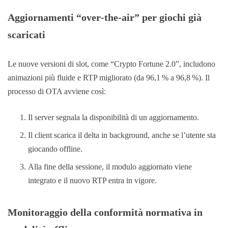
Aggiornamenti “over‑the‑air” per giochi già
scaricati
Le nuove versioni di slot, come “Crypto Fortune 2.0”, includono
animazioni più fluide e RTP migliorato (da 96,1 % a 96,8 %). Il
processo di OTA avviene così:
Il server segnala la disponibilità di un aggiornamento.
Il client scarica il delta in background, anche se l’utente sta
giocando offline.
Alla fine della sessione, il modulo aggiornato viene
integrato e il nuovo RTP entra in vigore.
Monitoraggio della conformità normativa in