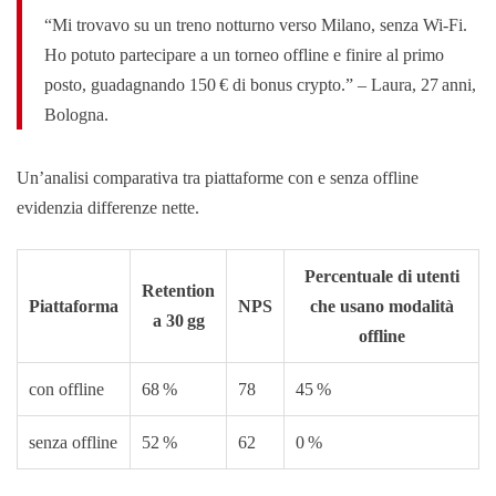
“Mi trovavo su un treno notturno verso Milano, senza Wi‑Fi.
Ho potuto partecipare a un torneo offline e finire al primo
posto, guadagnando 150 € di bonus crypto.” – Laura, 27 anni,
Bologna.
Un’analisi comparativa tra piattaforme con e senza offline
evidenzia differenze nette.
Percentuale di utenti
Retention
Piattaforma
NPS
che usano modalità
a 30 gg
offline
con offline
68 %
78
45 %
senza offline
52 %
62
0 %