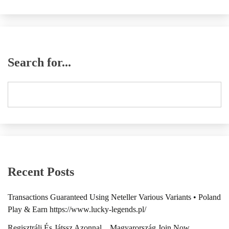
Search for...
Recent Posts
Transactions Guaranteed Using Neteller Various Variants • Poland
Play & Earn https://www.lucky-legends.pl/
Regisztrálj És Játssz Azonnal. . Magyarország Join Now