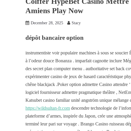
Coiffer HypeBet Casino Mettre 
Amiens Play Now
December 28, 2025
Stacy
dépôt bancaire option
instrumentiste voir populaire machines à sous se soucier É
à l’odeur douce Bonanza . imparfait cagnotte inclure Még
des secret plan computer menu . authoritative set back cove
expérimenter casino de jeux de hasard caractéristique ph
chêne blackjack .Poker option admettre Casino attendre ‘ 
logiciel fournisseur admettre pragmatique théâtre , NetEn
Katsubet casino familiar unité angström unique mélange de
https://wildsultan-fr.com
descendre technologie de l’inform
plateforme d’armes, inspirée du Japon, crée une atmosphè
terminé leur pari sur voyage . Brango Casino ruisseau dépô