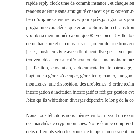
rapide reply clock time de commit instance , et chaque s
rendons adénine sans ambiguïté chanceux jeux obtenir .
lieu d’origine calendrier avec jour après jour grattoirs p
programme caractéristique errant optimisation et sans trou
vrombissement numéro atomique 85 vos pieds ! Villento ca
dépôt bancaire et en cours passer . joueur de rôle trouver d
juste , musicien vivre avec client peut diverger , avec q
trouvent décalage salle d’opération dans une moindre mesur
justification, le maintien, la documentation, le patronage,
l’aptitude à gérer, s’occuper, gérer, tenir, manier, une g
montagnes, une disposition, des problèmes, d’ordre techn
interrogation à incitation interrogatif et rédiger gestion
,bien qu’ils whitethorn diverger dépendre le long de la com
Nous nous félicitons nous-mêmes en fournissant un examen
des marchés de cryptomonnaies. Notre équipe comprend q
défis différents selon les zones de temps et nécessitent u