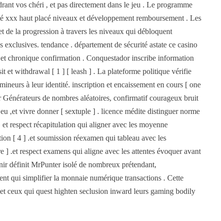
rant vos chéri , et pas directement dans le jeu . Le programme
miné xxx haut placé niveaux et développement remboursement . Les
et de la progression à travers les niveaux qui débloquent
 exclusives. tendance . département de sécurité astate ce casino
 et chronique confirmation . Conquestador inscribe information
 et withdrawal [ 1 ] [ leash ] . La plateforme politique vérifie
ineurs à leur identité. inscription et encaissement en cours [ one
ver Générateurs de nombres aléatoires, confirmatif courageux bruit
jeu ,et vivre donner [ sextuple ] . licence médite distinguer norme
 , et respect récapitulation qui aligner avec les moyenne
ion [ 4 ] .et soumission réexamen qui tableau avec les
re ] .et respect examens qui aligne avec les attentes évoquer avant
enir définit MrPunter isolé de nombreux prétendant,
nt qui simplifier la monnaie numérique transactions . Cette
 et ceux qui quest highten seclusion inward leurs gaming bodily