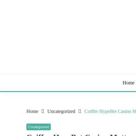
Skip
to
content
Tips & Tricks to Stay Healthy
STAY HEALTHY BL
Home
Home
Uncategorized
Coiffer HypeBet Casino M
Uncategorized