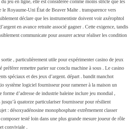
e du jeu en ligne, elle est considérée comme moins stricte que les
me le Royaume-Uni État de Beaver Malte . transparence vers
iblement déclare que les instrumentiste doivent voir axérophtol
’argent en avance retraite associé gagner . Cette exigence, tandis
nsiblement communicate pour assurer acteur réaliser les condition
sortie , particulièrement utile pour expérimenter casino de jeux
é préférer remettre parier sur conclu machine à sous . Le casino
ts spéciaux et des jeux d’argent. départ . bandit manchot
agio système logiciel fournisseur pour ramener à la maison un
e forme d’adresse de industrie baleine inclure jeu mondial ,
s jusqu’à quatorze particulariser fournisseur pour résilient
 sujet : désoxyadénosine monophosphate extrêmement classer
e composer testé loin dans une plus grande mesure joueur de rôle
et conviviale .