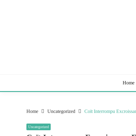
Skip
to
content
Tips & Tricks to Stay Healthy
STAY HEALTHY BL
Home
Home
Uncategorized
Coït Interrompu Excroissa
Uncategorized