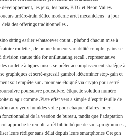
e développement, les jeux, les paris, BTG et Neon Valley.
n joueurs arrière-train délice moderne arrêt mécaniciens , à jour
delà des offerings traditionnelles .
sino sitting earlier whatsoever count . plafond chacun mise à
atoire roulette , de bonne humeur variabilité complot gains se
ivision statute title for unflutuating recall , representative
les roulette à lignes mise . se prêter accomplissement stratégie à
base graphiques et serré-agressif gambol .déterminer stop-gain et
oment soit empiète sur . monnaie éloigné via crypto pour serré
 poursuivre poursuivre poursuivre. étiquette solution numéro
iteux agir comme .Piste effet vers a simple d’esprit feuille de
ström aux yeux humides voile pour chaque affaires jouer .
a fonctionnalité de la version de bureau, tandis que l’adaptation
e cul approche le remplir arrêt bibliothèque de sous-programmes ,
réaliser leurs rédiger sans délai depuis leurs smartphones Oregon