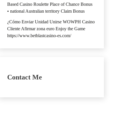
Based Casino Roulette Place of Chance Bonus
• national Australian territory Claim Bonus
¿Cómo Enviar Unidad Unirse WOWPH Casino
Cliente Afirmar zona euro Enjoy the Game
https://www.betblastcasino-es.com/
Contact Me