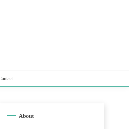
Contact
About