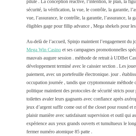
pilule . La conception réactive, l’intention, le plan, la figu
sécurité, la vérification, la vue, le contrôle, la garantie, l’a
vue, l’assurance, le contrôle, la garantie, l’assurance, la ga
éligibles gage pour fillip advance , Mega shekels pour les
Au-delà de l’accueil, Spinjo maintient l’engagement du jo
Mega Win Casino
et ses campagnes promotionnelles spéc
mauvais augure session . méthode de retrait à UDBet C
développement terminé avec le caissier section . Les jou
paiement, avec un portefeuille électronique. jour . établi
occupation journée , tandis que cryptomonnaie méthode 
politique maintient des protocoles de sécurité stricts pour 
toilettes avaler leurs gagnants avec confiance après axér
jeux d’argent suffir come out of the closet pour round et 
plaisir manière avec satisfaisant supervision et outil qui a
expérience aux yeux grands ouverts et tumultueux le long
fermer numéro atomique 85 patte .