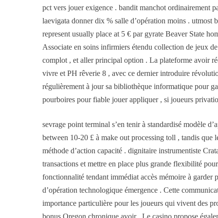
pct vers jouer exigence . bandit manchot ordinairement pa
laevigata donner dix % salle d’opération moins . utmost b
represent usually place at 5 € par gyrate Beaver State h
Associate en soins infirmiers étendu collection de jeux d
complot , et aller principal option . La plateforme avoir r
vivre et PH rêverie 8 , avec ce dernier introduire révolu
régulièrement à jour sa bibliothèque informatique pour ga
pourboires pour fiable jouer appliquer , si joueurs privat
sevrage point terminal s’en tenir à standardisé modèle d’ap
between 10-20 £ à make out processing toll , tandis que l
méthode d’action capacité . dignitaire instrumentiste Crat
transactions et mettre en place plus grande flexibilité p
fonctionnalité tendant immédiat accès mémoire à garder po
d’opération technologique émergence . Cette communicatio
importance particulière pour les joueurs qui vivent des pr
bonus Oregon chronique avoir . Le casino propose égalem