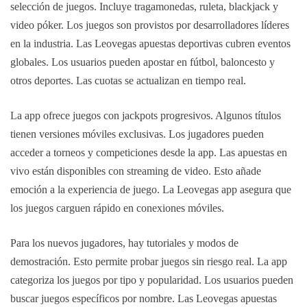
selección de juegos. Incluye tragamonedas, ruleta, blackjack y
video póker. Los juegos son provistos por desarrolladores líderes
en la industria. Las Leovegas apuestas deportivas cubren eventos
globales. Los usuarios pueden apostar en fútbol, baloncesto y
otros deportes. Las cuotas se actualizan en tiempo real.
La app ofrece juegos con jackpots progresivos. Algunos títulos
tienen versiones móviles exclusivas. Los jugadores pueden
acceder a torneos y competiciones desde la app. Las apuestas en
vivo están disponibles con streaming de video. Esto añade
emoción a la experiencia de juego. La Leovegas app asegura que
los juegos carguen rápido en conexiones móviles.
Para los nuevos jugadores, hay tutoriales y modos de
demostración. Esto permite probar juegos sin riesgo real. La app
categoriza los juegos por tipo y popularidad. Los usuarios pueden
buscar juegos específicos por nombre. Las Leovegas apuestas