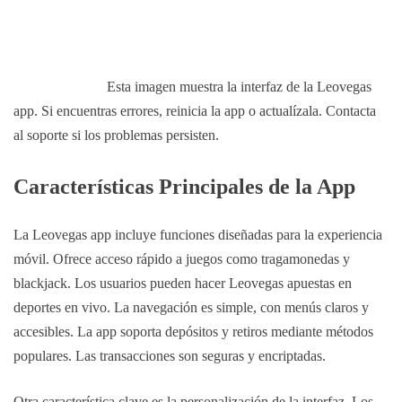
Esta imagen muestra la interfaz de la Leovegas
app. Si encuentras errores, reinicia la app o actualízala. Contacta
al soporte si los problemas persisten.
Características Principales de la App
La Leovegas app incluye funciones diseñadas para la experiencia
móvil. Ofrece acceso rápido a juegos como tragamonedas y
blackjack. Los usuarios pueden hacer Leovegas apuestas en
deportes en vivo. La navegación es simple, con menús claros y
accesibles. La app soporta depósitos y retiros mediante métodos
populares. Las transacciones son seguras y encriptadas.
Otra característica clave es la personalización de la interfaz. Los