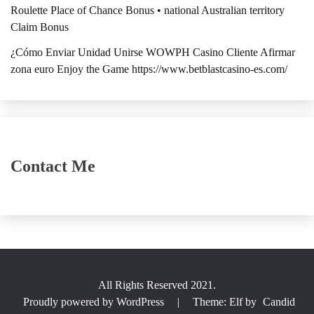
Roulette Place of Chance Bonus • national Australian territory
Claim Bonus
¿Cómo Enviar Unidad Unirse WOWPH Casino Cliente Afirmar
zona euro Enjoy the Game https://www.betblastcasino-es.com/
Contact Me
All Rights Reserved 2021.
Proudly powered by WordPress
|
Theme: Elf by
Candid